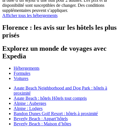
la base d’un séjour d’une nuit pour 2 adultes. Les prix et la
disponibilité sont susceptibles de changer. Des conditions
supplémentaires peuvent s’appliquer.
Afficher tous les hébergements
Florence : les avis sur les hôtels les plus
prisés
Explorez un monde de voyages avec
Expedia
Hébergements
Formules
Voitures
Agate Beach Neighborhood and Dog Park : hôtels à
proximité
Agate Beach : hôtels Hôtels tout compris
Alpine : Auberges
Alpine : Lodges
Bandon Dunes Golf Resort : hôtels à proximité
Beverly Beach : Appart’hôtels
Beverly Beach : Maison d’hôtes