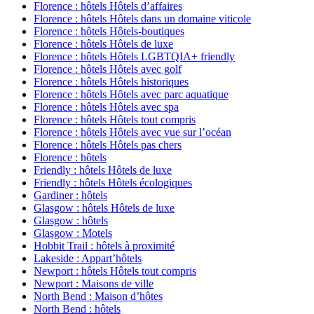
Florence : hôtels Hôtels d’affaires
Florence : hôtels Hôtels dans un domaine viticole
Florence : hôtels Hôtels-boutiques
Florence : hôtels Hôtels de luxe
Florence : hôtels Hôtels LGBTQIA+ friendly
Florence : hôtels Hôtels avec golf
Florence : hôtels Hôtels historiques
Florence : hôtels Hôtels avec parc aquatique
Florence : hôtels Hôtels avec spa
Florence : hôtels Hôtels tout compris
Florence : hôtels Hôtels avec vue sur l’océan
Florence : hôtels Hôtels pas chers
Florence : hôtels
Friendly : hôtels Hôtels de luxe
Friendly : hôtels Hôtels écologiques
Gardiner : hôtels
Glasgow : hôtels Hôtels de luxe
Glasgow : hôtels
Glasgow : Motels
Hobbit Trail : hôtels à proximité
Lakeside : Appart’hôtels
Newport : hôtels Hôtels tout compris
Newport : Maisons de ville
North Bend : Maison d’hôtes
North Bend : hôtels