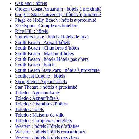
Oakland : hôtels
Oregon Coast Aquarium : hôtels à proximité
Oregon State University : hôtels à proximité
Plage de Holly Beach : hôtels à proximité
Reedsport : Complexes hôteliers
Rice Hill : hôtels
Saunders Lake : hôtels Hôtels de luxe
South Beach : Appart’hôtels
South Beach : Chambres d’hôtes
South Beach : Maison d’hôtes
South Beach : hôtels Hôtels pas chers
South Beach : hôtels
South Beach State Park : hôtels à proximité
Southeast Eugene : hôtels
Springfield : Appart’hôtels
Star Theatre : hôtels à proximité
Toledo : Agrotourisme
Toledo : Appart’hôtels
Toledo : Chambres d’hôtes
Toledo : hôtels
Toledo : Maisons de ville
Toledo : Complexes hôteliers
Western : hôtels Hôtels d’affaires
Western : hôtels Hôtels romantiques
Western : hôtels Hôtels pas chers