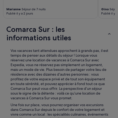
o
d
Marianne
Séjour de 7 nuits
Gino
Séjour
u
Publié il y a 2 jours
Publié il y a
i
t
s
Comarca Sur : les
f
informations utiles
r
a
i
s
Vos vacances tant attendues approchent à grands pas, il est
e
temps de penser aux détails du séjour ! Lorsque vous
t
réservez une location de vacances à Comarca Sur avec
v
Expedia, vous ne réservez pas simplement un logement,
a
mais un mode de vie. Plus besoin de partager votre lieu de
r
résidence avec des dizaines d’autres personnes : vous
i
profitez de votre espace privé et de tout son équipement
é
en toute sérénité, et pouvez apprécier à fond tout ce que
s
Comarca Sur peut vous offrir. La perspective d’un séjour
.
sous le signe de la détente : voilà ce qu’une location de
A
vacances à Comarca Sur vous promet.
r
Une fois sur place, vous pourrez organiser vos excursions
e
dans Comarca Sur depuis le confort de votre logement et
c
vivre comme un local : les spécialités culinaires, événements
o