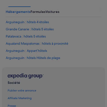
e
.
Hébergements
Formules
Voitures
»
Arguineguín : hôtels 4 étoiles
Grande Canarie : hôtels 5 étoiles
Patalavaca : hôtels 5 étoiles
Aqualand Maspalomas : hôtels à proximité
Arguineguín : Appart’hôtels
Arguineguín : hôtels Hôtels de plage
Arguineguín : hôtels Hôtels avec spa
Arguineguín : hôtels Hôtels tout compris
Arguineguín : hôtels Hôtels pas chers
Société
Arguineguín : hôtels
Publier votre annonce
Arguineguín : Lodges
Affiliate Marketing
Arguineguín : Résidences de vacances
Presse