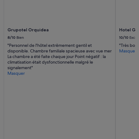
e
t
d
e
m
Grupotel Orquidea
Hotel Gra
i
p
8/10
Bien
10/10
Excel
e
"Personnel de l'hôtel extrêmement gentil et
"Très bon
n
disponible. Chambre familiale spacieuse avec vue mer
Masquer
s
La chambre a été faite chaque jour Point négatif : la
i
climatisation était dysfonctionnelle malgré le
o
signalement"
n
Masquer
e
x
c
e
l
l
e
n
t
,
p
r