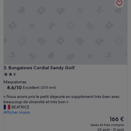
p
t
a
s
l
e
o
r
m
v
a
i
s
c
m
e
a
p
i
r
s
o
c
v
a
i
Bungalows Cordial Sandy Golf
3. Bungalows Cordial Sandy Golf
l
d
m
Hébergement
e
e
2.5 étoiles
Maspalomas
d
p
8.6
8,6/10
Excellent
(203 avis)
b
a
sur
y
s
«
« Nous avons pris le petit déjeuné en supplément très bien avec
10,
a
d
N
beaucoup de diversité et très bon »
Excellent,
p
e
o
BEATRICE
(203 avis)
r
b
u
Afficher moins
o
r
s
Le
166 €
f
u
a
nouveau
e
taxes et frais compris
i
v
prix
30 août - 31 août
s