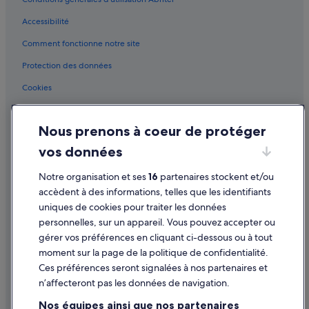
Comarca Sur : hôtels Hôtels tout compris
Accessibilité
Comarca Sur : hôtels Hôtels pas chers
Comment fonctionne notre site
District Campo Internacional : hôtels Hôtels avec piscine
District Campo Internacional : hôtels
Protection des données
Dunes de Maspalomas : hôtels à proximité
Cookies
Grande Canarie : hôtels Hôtels romantiques
Conditions générales d'utilisation
Grande Canarie : hôtels Hôtels tout compris
Nous prenons à coeur de protéger
Mentions légales / Nous contacter
Holiday World Maspalomas : hôtels à proximité
vos données
Directives de contenu et signalement de contenus
La Montaña : Appart’hôtels
Notre organisation et ses
16
partenaires stockent et/ou
Aide
La Montaña : Maisons de campagne
accèdent à des informations, telles que les identifiants
uniques de cookies pour traiter les données
La Playa de Arguineguín : Agrotourisme
Assistance
personnelles, sur un appareil. Vous pouvez accepter ou
La Playa de Arguineguín : Appart’hôtels
Annuler votre vol
gérer vos préférences en cliquant ci-dessous ou à tout
moment sur la page de la politique de confidentialité.
La Playa de Arguineguín : Maison d’hôtes
Annuler une réservation d'hôtel ou de location de vacances
Ces préférences seront signalées à nos partenaires et
La Playa de Arguineguín : Complexes hôteliers
Délais de remboursement
n’affecteront pas les données de navigation.
La Playa de Tauro : Maison d’hôtes
Utiliser un bon de réduction Expedia
Nos équipes ainsi que nos partenaires