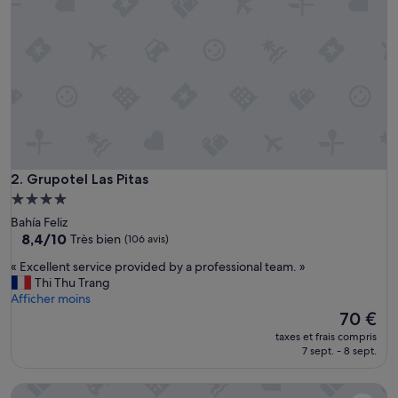
n
t
p
r
o
c
h
e
a
c
c
è
Grupotel Las Pitas
2. Grupotel Las Pitas
s
Hébergement
r
4.0 étoiles
Bahía Feliz
o
8.4
8,4/10
Très bien
(106 avis)
u
sur
t
«
« Excellent service provided by a professional team. »
10,
i
E
Thi Thu Trang
Très
e
x
Afficher moins
bien,
r
c
Le
70 €
(106 avis)
e
e
nouveau
t
taxes et frais compris
l
prix
7 sept. - 8 sept.
M
l
est
a
e
de
s
Bungalows Cordial Sandy Golf
n
70 €