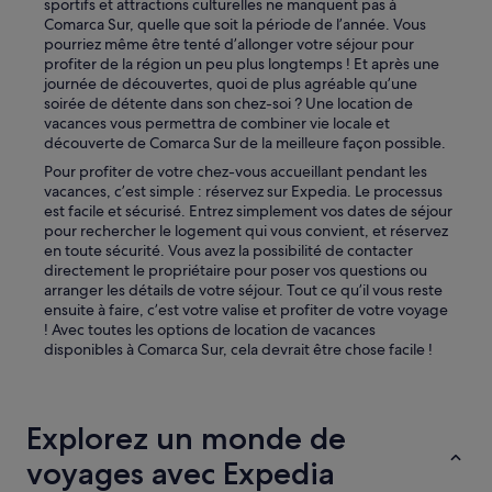
sportifs et attractions culturelles ne manquent pas à
m
Comarca Sur, quelle que soit la période de l’année. Vous
m
pourriez même être tenté d’allonger votre séjour pour
a
profiter de la région un peu plus longtemps ! Et après une
n
journée de découvertes, quoi de plus agréable qu’une
d
soirée de détente dans son chez-soi ? Une location de
e
vacances vous permettra de combiner vie locale et
r
découverte de Comarca Sur de la meilleure façon possible.
p
Pour profiter de votre chez-vous accueillant pendant les
o
vacances, c’est simple : réservez sur Expedia. Le processus
u
est facile et sécurisé. Entrez simplement vos dates de séjour
r
pour rechercher le logement qui vous convient, et réservez
s
en toute sécurité. Vous avez la possibilité de contacter
e
directement le propriétaire pour poser vos questions ou
j
arranger les détails de votre séjour. Tout ce qu’il vous reste
o
ensuite à faire, c’est votre valise et profiter de votre voyage
u
! Avec toutes les options de location de vacances
r
disponibles à Comarca Sur, cela devrait être chose facile !
e
n
f
a
Explorez un monde de
m
i
voyages avec Expedia
l
l