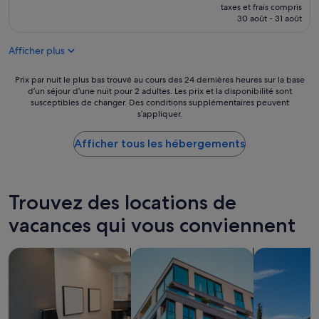
g
nouveau
e
p
taxes et frais compris
a
prix
,
30 août - 31 août
p
l
est
t
l
o
de
r
é
Afficher plus
w
97 €
è
m
b
s
e
i
Prix
Prix par nuit le plus bas trouvé au cours des 24 dernières heures sur la base
s
n
e
d’un séjour d’une nuit pour 2 adultes. Les prix et la disponibilité sont
par
p
t
susceptibles de changer. Des conditions supplémentaires peuvent
n
nuit
a
t
s’appliquer.
é
le
c
r
q
plus
i
è
u
Afficher tous les hébergements
bas
e
s
i
trouvé
u
b
p
au
x
i
é
cours
e
e
,
des
Trouvez des locations de
t
n
t
24 dernières
b
a
r
vacances qui vous conviennent
heures
i
v
è
sur
e
e
s
la
n
c
Rechercher des appart’hôtels
Rechercher des appartements
Rechercher d
c
base
é
b
a
d’un
q
e
l
séjour
u
a
m
d’une
i
u
e
nuit
p
c