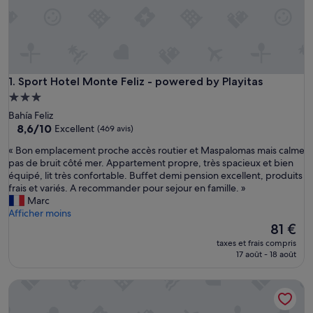
Sport Hotel Monte Feliz - powered by Playitas
1. Sport Hotel Monte Feliz - powered by Playitas
Hébergement
3.0 étoiles
Bahía Feliz
8.6
8,6/10
Excellent
(469 avis)
sur
«
« Bon emplacement proche accès routier et Maspalomas mais calme
10,
B
pas de bruit côté mer. Appartement propre, très spacieux et bien
Excellent,
o
équipé, lit très confortable. Buffet demi pension excellent, produits
(469 avis)
n
frais et variés. A recommander pour sejour en famille. »
e
Marc
m
Afficher moins
p
Le
81 €
l
nouveau
taxes et frais compris
a
prix
17 août - 18 août
c
est
e
de
Grupotel Las Pitas
m
81 €
e