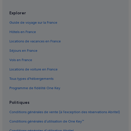
Balito : Appart’hôtels
Balito : Chambres d’hôtes
Explorer
Balito : hôtels Hôtels de plage
Guide de voyage sur la France
Balito : hôtels Hôtels de luxe
Hôtels en France
Balito : Complexes hôteliers
Locations de vacances en France
Centre commercial Yumbo : hôtels à proximité
Séjours en France
Cercados de Espino : hôtels
Vols en France
Costa Meloneras : hôtels Hôtels de plage
Locations de voiture en France
Costa Meloneras : hôtels Hôtels avec casino
Tous types d'hébergements
Costa Meloneras : hôtels Hôtels de luxe
Programme de fidélité One Key
Costa Meloneras : hôtels Hôtels familiaux
Costa Meloneras : hôtels Hôtels romantiques
Politiques
Costa Meloneras : hôtels Hôtels avec spa
Conditions générales de vente (à l’exception des réservations Abritel)
Costa Meloneras : hôtels Hôtels tout compris
Conditions générales d’utilisation de One Key™
Costa Meloneras : hôtels
Conditions générales d’utilisation Abritel