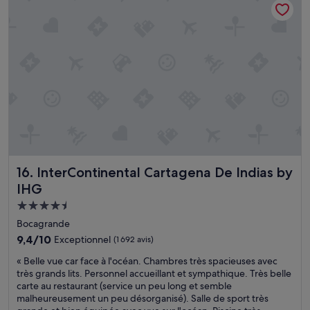
s
de
r
n
a
85 €
ê
i
n
m
f
t
e
i
p
m
q
o
e
u
u
n
e
r
t
.
l
p
C
o
r
o
m
o
n
b
p
f
r
r
o
e
e
InterContinental Cartagena De Indias by IHG
r
16. InterContinental Cartagena De Indias by
u
,
t
IHG
n
d
e
e
Hébergement
i
t
t
r
b
4.5 étoiles
Bocagrande
e
e
e
9.4
r
9,4/10
Exceptionnel
(1 692 avis)
c
a
sur
a
t
u
«
« Belle vue car face à l'océan. Chambres très spacieuses avec
10,
s
e
t
B
très grands lits. Personnel accueillant et sympathique. Très belle
Exceptionnel,
s
m
é
e
carte au restaurant (service un peu long et semble
(1 692 avis)
e
e
s
l
malheureusement un peu désorganisé). Salle de sport très
c
n
e
l