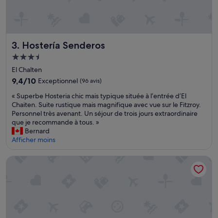
u
c
t
u
r
Hostería Senderos
3. Hostería Senderos
e
Hébergement
s
3.5 étoiles
,
El Chalten
t
9.4
9,4/10
Exceptionnel
(96 avis)
o
sur
u
«
« Superbe Hosteria chic mais typique située à l’entrée d’El
10,
t
S
Chaiten. Suite rustique mais magnifique avec vue sur le Fitzroy.
Exceptionnel,
e
u
Personnel très avenant. Un séjour de trois jours extraordinaire
(96 avis)
s
p
que je recommande à tous. »
t
e
Bernard
n
r
Afficher moins
e
b
u
e
U-GO Baia Kristal. Oasis en Cartagena
f
H
,
o
c
s
o
t
n
e
f
r
o