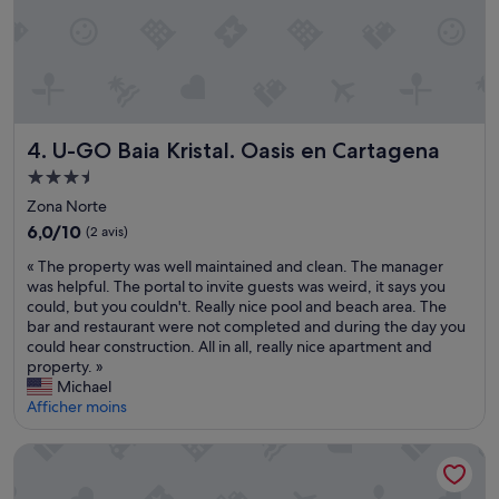
i
r
a
t
c
t
h
o
i
t
c
a
m
l
a
U-GO Baia Kristal. Oasis en Cartagena
4. U-GO Baia Kristal. Oasis en Cartagena
.
i
T
Hébergement
s
r
3.5 étoiles
t
Zona Norte
è
y
6.0
6,0/10
(2 avis)
s
p
sur
b
i
«
« The property was well maintained and clean. The manager
10,
o
q
T
was helpful. The portal to invite guests was weird, it says you
(2 avis)
n
u
h
could, but you couldn't. Really nice pool and beach area. The
e
e
e
bar and restaurant were not completed and during the day you
n
s
p
could hear construction. All in all, really nice apartment and
t
i
r
property. »
r
t
o
Michael
e
u
p
Afficher moins
t
é
e
i
e
r
Calle Flora Hotel by Jalo
e
à
t
n
l
y
d