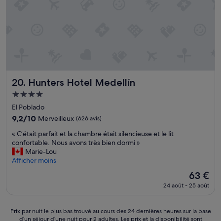
r
ô
p
h
b
a
t
p
a
e
n
e
a
i
l
t
l
c
s
l
s
s
a
e
e
u
u
b
s
c
r
p
a
e
a
l
e
n
t
r
e
r
a
p
t
Hunters Hotel Medellín
20. Hunters Hotel Medellín
t
b
e
a
e
o
i
t
r
a
Hébergement
i
e
p
a
u
4.0 étoiles
El Poblado
t
n
e
s
r
.
s
9.2
r
9,2/10
Merveilleux
(626 avis)
o
e
M
i
sur
s
l
s
«
« C’était parfait et la chambre était silencieuse et le lit
e
t
10,
o
s
t
C
confortable. Nous avons très bien dormi »
r
u
Merveilleux,
n
.
a
’
Marie-Lou
v
é
(626 avis)
n
G
u
é
Afficher moins
e
»
e
r
r
t
i
l
a
a
Le
63 €
a
l
t
n
n
nouveau
24 août - 25 août
i
l
r
d
t
prix
t
e
è
e
(
est
p
u
s
s
s
de
Prix
Prix par nuit le plus bas trouvé au cours des 24 dernières heures sur la base
a
x
s
c
e
63 €
d’un séjour d’une nuit pour 2 adultes. Les prix et la disponibilité sont
par