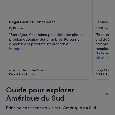
.
a
u
i
N
n
r
s
o
d
t
é
u
e
o
)
s
c
Regal Pacific Buenos Aires
Lennox Hot
i
.
a
e
s
S
8/10
Bien
10/10
Excelle
v
t
.
a
o
t
"Bon séjour. Cependant petit déjeuner piètre et
"Excellent p
»
l
n
e
problème aération des chambres. Personnel
end du 25/0
l
s
h
disponible et propreté irréprochable"
nombreuses 
e
t
o
Masquer
remplies de
d
r
t
l'hôtel est 
e
è
e
Masquer
s
s
l
p
b
,
o
makhtar
Séjour de 6 nuits
Larry
Séjour d
i
b
r
Publié il y a 1 mois
Publié il y a 3
e
e
t
n
a
t
d
u
r
Guide pour explorer
o
c
è
r
o
s
Amérique du Sud
m
u
g
i
p
r
Principales raisons de visiter l'Amérique du Sud
»
d
a
'
n