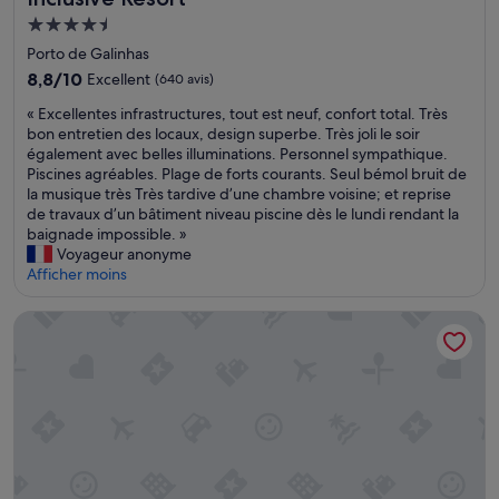
Hébergement
4.5 étoiles
Porto de Galinhas
8.8
8,8/10
Excellent
(640 avis)
sur
«
« Excellentes infrastructures, tout est neuf, confort total. Très
10,
E
bon entretien des locaux, design superbe. Très joli le soir
Excellent,
x
également avec belles illuminations. Personnel sympathique.
(640 avis)
c
Piscines agréables. Plage de forts courants. Seul bémol bruit de
e
la musique très Très tardive d’une chambre voisine; et reprise
l
de travaux d’un bâtiment niveau piscine dès le lundi rendant la
l
baignade impossible. »
e
Voyageur anonyme
n
Afficher moins
t
e
Hostería Senderos
s
i
n
f
r
a
s
t
r