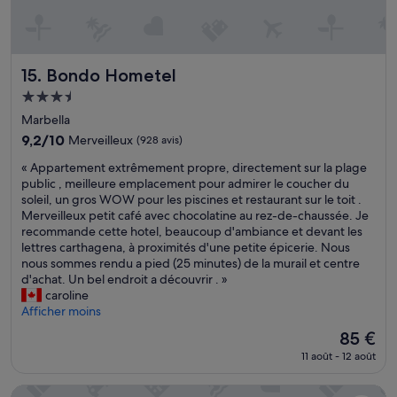
e
t
r
s
a
y
u
m
l
p
Bondo Hometel
15. Bondo Hometel
i
a
e
Hébergement
t
u
3.5 étoiles
h
Marbella
d
i
9.2
9,2/10
Merveilleux
(928 avis)
e
q
sur
p
«
u
« Appartement extrêmement propre, directement sur la plage
10,
a
A
e
public , meilleure emplacement pour admirer le coucher du
Merveilleux,
r
p
,
soleil, un gros WOW pour les piscines et restaurant sur le toit .
(928 avis)
a
p
e
Merveilleux petit café avec chocolatine au rez-de-chaussée. Je
s
a
t
recommande cette hotel, beaucoup d'ambiance et devant les
o
r
u
lettres carthagena, à proximités d'une petite épicerie. Nous
l
t
n
nous sommes rendu a pied (25 minutes) de la murail et centre
p
e
c
d'achat. Un bel endroit a découvrir . »
a
m
a
caroline
s
e
d
Afficher moins
s
n
r
u
Le
85 €
t
e
f
nouveau
11 août - 12 août
e
m
f
prix
x
a
i
est
t
g
InterContinental Cartagena De Indias by IHG