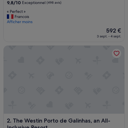
9.8
9,8/10
Exceptionnel
(498 avis)
sur
«
« Perfect »
10,
P
Francois
Exceptionnel,
e
Afficher moins
(498 avis)
r
Le
592 €
f
nouveau
3 sept. - 4 sept.
e
prix
c
est
t
The Westin Porto de Galinhas, an All-Inclusive Resort
de
»
592 €
The Westin Porto de Galinhas, an All-Inclusive Resort
2. The Westin Porto de Galinhas, an All-
Inclusive Resort