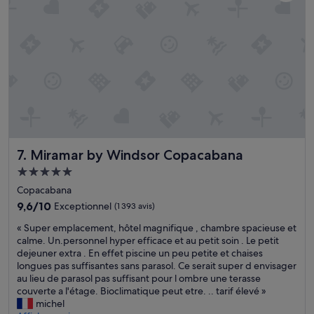
c
v
p
»
b
u
o
e
e
r
l
s
t
l
u
a
e
r
l
s
l
t
i
e
o
l
F
i
l
i
n
u
t
v
m
z
i
Miramar by Windsor Copacabana
7. Miramar by Windsor Copacabana
i
r
t
n
o
e
Hébergement
a
y
g
5.0 étoiles
Copacabana
t
.
u
i
9.6
9,6/10
P
Exceptionnel
(1 393 avis)
e
o
sur
e
s
«
« Super emplacement, hôtel magnifique , chambre spacieuse et
n
10,
r
t
S
calme. Un.personnel hyper efficace et au petit soin . Le petit
s
Exceptionnel,
s
s
u
dejeuner extra . En effet piscine un peu petite et chaises
.
(1 393 avis)
o
w
p
longues pas suffisantes sans parasol. Ce serait super d envisager
P
n
a
e
au lieu de parasol pas suffisant pour l ombre une terasse
e
n
s
r
couverte a l'étage. Bioclimatique peut etre. .. tarif élevé »
r
e
w
e
michel
s
l
e