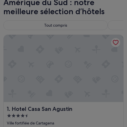
Amérique du Sud : notre
meilleure sélection d’hôtels
Tout compris
Hotel Casa San Agustin
Hotel Casa San Agustin
1. Hotel Casa San Agustin
Hébergement
4.5 étoiles
Ville fortifiée de Cartagena