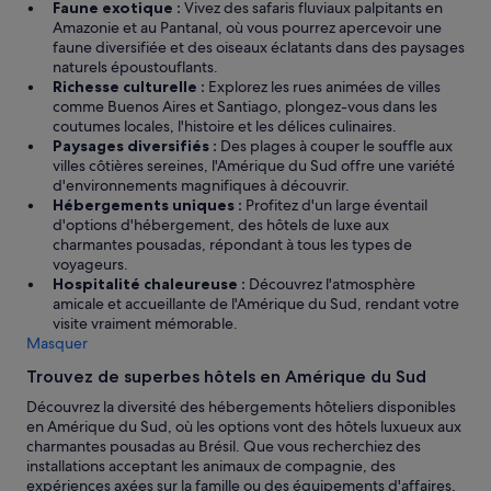
Faune exotique :
Vivez des safaris fluviaux palpitants en
a
d
Amazonie et au Pantanal, où vous pourrez apercevoir une
m
e
faune diversifiée et des oiseaux éclatants dans des paysages
b
e
naturels époustouflants.
i
t
Richesse culturelle :
Explorez les rues animées de villes
a
b
comme Buenos Aires et Santiago, plongez-vous dans les
n
i
coutumes locales, l'histoire et les délices culinaires.
c
e
Paysages diversifiés :
Des plages à couper le souffle aux
e
n
villes côtières sereines, l'Amérique du Sud offre une variété
e
é
d'environnements magnifiques à découvrir.
t
q
Hébergements uniques :
Profitez d'un large éventail
d
u
d'options d'hébergement, des hôtels de luxe aux
e
i
charmantes pousadas, répondant à tous les types de
v
p
voyageurs.
a
é
Hospitalité chaleureuse :
Découvrez l'atmosphère
n
e
amicale et accueillante de l'Amérique du Sud, rendant votre
t
a
visite vraiment mémorable.
l
v
Masquer
e
e
s
c
Trouvez de superbes hôtels en Amérique du Sud
l
v
e
Découvrez la diversité des hébergements hôteliers disponibles
u
t
en Amérique du Sud, où les options vont des hôtels luxueux aux
e
t
charmantes pousadas au Brésil. Que vous recherchiez des
s
r
installations acceptant les animaux de compagnie, des
u
e
expériences axées sur la famille ou des équipements d'affaires,
r