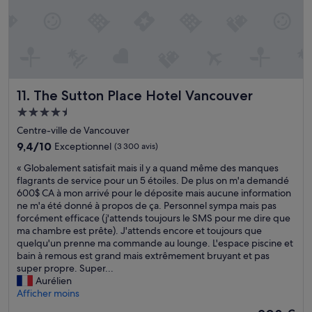
o
t
e
o
s
,
m
d
2
.
e
r
V
t
e
e
o
s
r
i
t
The Sutton Place Hotel Vancouver
11. The Sutton Place Hotel Vancouver
y
l
o
q
e
t
Hébergement
u
t
r
4.5 étoiles
Centre-ville de Vancouver
i
t
è
e
9.4
e
9,4/10
Exceptionnel
(3 300 avis)
s
t
sur
à
a
«
« Globalement satisfait mais il y a quand même des manques
.
10,
l
g
G
flagrants de service pour un 5 étoiles. De plus on m'a demandé
A
Exceptionnel,
a
r
l
600$ CA à mon arrivé pour le déposite mais aucune information
v
(3 300 avis)
v
é
o
ne m'a été donné à propos de ça. Personnel sympa mais pas
e
e
a
b
forcément efficace (j'attends toujours le SMS pour me dire que
r
r
b
a
ma chambre est prête). J'attends encore et toujours que
y
v
l
l
quelqu'un prenne ma commande au lounge. L'espace piscine et
p
e
e
e
bain à remous est grand mais extrêmement bruyant et pas
l
i
.
m
super propre. Super...
e
n
J
e
Aurélien
a
e
’
n
Afficher moins
s
o
y
t
a
n
r
Le