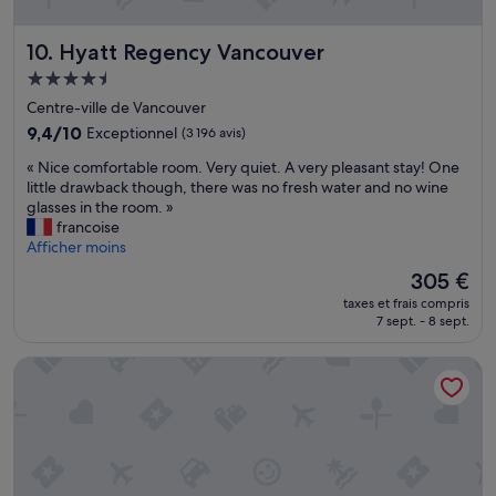
b
e
r
n
Hyatt Regency Vancouver
10. Hyatt Regency Vancouver
e
c
à
o
Hébergement
d
m
4.5 étoiles
Centre-ville de Vancouver
i
m
s
9.4
u
9,4/10
Exceptionnel
(3 196 avis)
p
sur
n
«
« Nice comfortable room. Very quiet. A very pleasant stay! One
o
10,
.
N
little drawback though, there was no fresh water and no wine
s
Exceptionnel,
C
i
glasses in the room. »
i
(3 196 avis)
h
c
francoise
t
a
e
Afficher moins
i
m
c
o
b
Le
305 €
o
n
r
nouveau
taxes et frais compris
m
.
e
prix
7 sept. - 8 sept.
f
L
t
est
o
e
r
de
The Sutton Place Hotel Vancouver
r
s
è
305 €
t
p
s
a
r
p
b
o
r
l
d
o
e
u
p
r
i
r