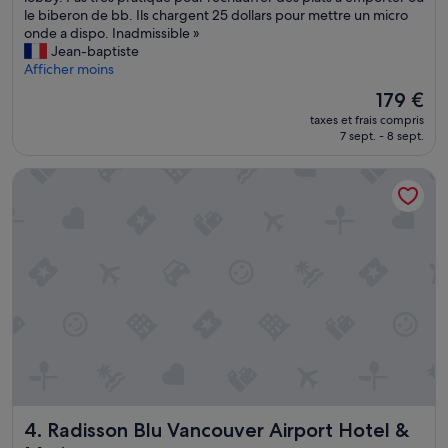
l
le biberon de bb. Ils chargent 25 dollars pour mettre un micro
e
(12 201 avis)
n
onde a dispo. Inadmissible »
,
y
Jean-baptiste
l
a
Afficher moins
e
p
r
Le
179 €
a
o
nouveau
taxes et frais compris
s
b
prix
7 sept. - 8 sept.
d
i
est
e
n
de
Radisson Blu Vancouver Airport Hotel & Marina
m
e
179 €
i
t
c
d
r
e
o
a
o
u
n
c
d
h
e
a
n
u
i
d
d
e
a
n
n
e
Radisson Blu Vancouver Airport Hotel & Marina
4. Radisson Blu Vancouver Airport Hotel &
s
m
l