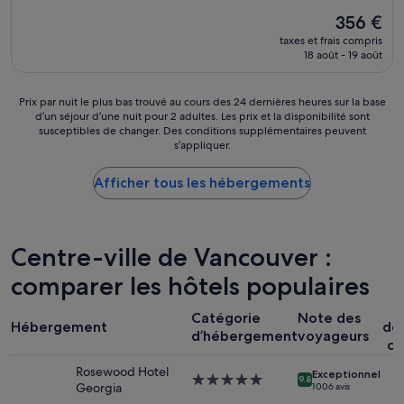
e
p
u
Le
356 €
l
r
t
nouveau
»
ê
taxes et frais compris
é
prix
18 août - 19 août
t
t
est
e
a
de
)
i
356 €
Prix
Prix par nuit le plus bas trouvé au cours des 24 dernières heures sur la base
.
t
d’un séjour d’une nuit pour 2 adultes. Les prix et la disponibilité sont
par
J
p
susceptibles de changer. Des conditions supplémentaires peuvent
nuit
'
a
s’appliquer.
le
a
r
plus
t
f
Afficher tous les hébergements
bas
t
a
trouvé
e
i
au
n
t
cours
d
e
des
Centre-ville de Vancouver :
s
t
24 dernières
e
l
comparer les hôtels populaires
heures
n
’
sur
c
e
P
la
o
Catégorie
Note des
m
Hébergement
dé
base
r
p
d’hébergement
voyageurs
co
d’un
e
l
séjour
e
a
Rosewood Hotel
Exceptionnel
d’une
Hébergement
9.8
t
c
Georgia
1 006 avis
nuit
5.0 étoiles
t
e