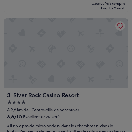
nouveau
r
taxes et frais compris
c
prix
e
1 sept. - 2 sept.
h
est
s
e
de
t
River Rock Casino Resort
d
154 €
a
u
u
1
r
0
a
e
n
m
t
e
w
e
e
t
r
a
e
g
g
e
r
e
e
t
a
River Rock Casino Resort
3. River Rock Casino Resort
a
t
i
Hébergement
»
t
4.0 étoiles
À 9,6 km de : Centre-ville de Vancouver
f
r
8.6
8,6/10
Excellent
(12 201 avis)
o
sur
«
« Il n y a pas de micro onde ni dans les chambres ni dans le
i
10,
I
lobby. Pas très pratique pour réchauffer des plats a emporter ou
d
Excellent,