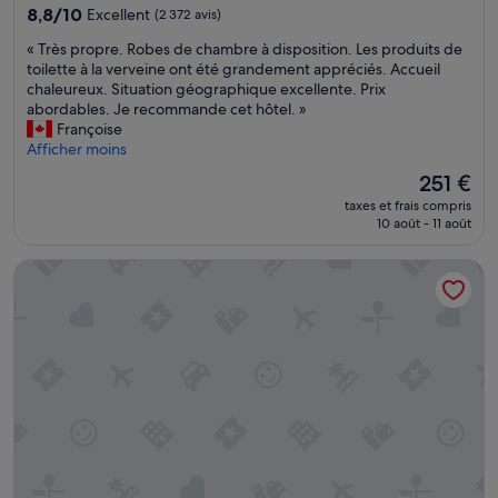
e
8.8
8,8/10
Excellent
(2 372 avis)
-
sur
«
« Très propre. Robes de chambre à disposition. Les produits de
v
10,
T
toilette à la verveine ont été grandement appréciés. Accueil
i
Excellent,
r
chaleureux. Situation géographique excellente. Prix
l
(2 372 avis)
è
abordables. Je recommande cet hôtel. »
l
s
Françoise
e
p
Afficher moins
,
r
G
Le
251 €
o
a
nouveau
taxes et frais compris
p
s
prix
10 août - 11 août
r
t
est
e
o
de
Hyatt Regency Vancouver
.
w
251 €
R
n
o
,
b
t
e
r
s
a
d
n
e
s
c
p
h
o
a
r
m
t