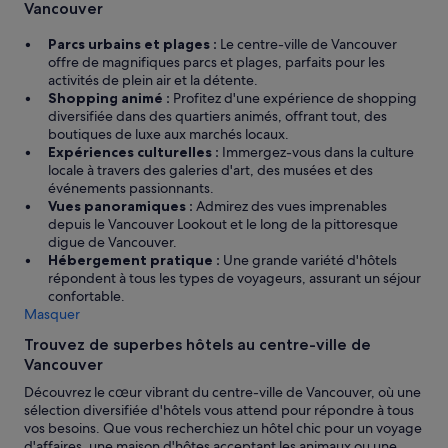
Vancouver
c
e
Parcs urbains et plages :
Le centre-ville de Vancouver
p
offre de magnifiques parcs et plages, parfaits pour les
i
activités de plein air et la détente.
s
Shopping animé :
Profitez d'une expérience de shopping
c
diversifiée dans des quartiers animés, offrant tout, des
i
boutiques de luxe aux marchés locaux.
n
Expériences culturelles :
Immergez-vous dans la culture
e
locale à travers des galeries d'art, des musées et des
e
événements passionnants.
t
Vues panoramiques :
Admirez des vues imprenables
b
depuis le Vancouver Lookout et le long de la pittoresque
a
digue de Vancouver.
i
Hébergement pratique :
Une grande variété d'hôtels
n
répondent à tous les types de voyageurs, assurant un séjour
à
confortable.
r
Masquer
e
m
Trouvez de superbes hôtels au centre-ville de
o
Vancouver
u
Découvrez le cœur vibrant du centre-ville de Vancouver, où une
s
sélection diversifiée d'hôtels vous attend pour répondre à tous
e
vos besoins. Que vous recherchiez un hôtel chic pour un voyage
s
d'affaires, une maison d'hôtes acceptant les animaux ou une
t