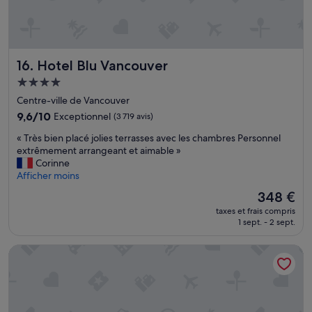
l
n
l
e
e
i
d
n
e
f
Hotel Blu Vancouver
16. Hotel Blu Vancouver
b
o
Hébergement
a
r
4.0 étoiles
i
m
Centre-ville de Vancouver
n
a
9.6
9,6/10
Exceptionnel
(3 719 avis)
.
t
sur
»
«
i
« Très bien placé jolies terrasses avec les chambres Personnel
10,
T
o
extrêmement arrangeant et aimable »
Exceptionnel,
r
n
Corinne
(3 719 avis)
è
n
Afficher moins
s
e
Le
348 €
b
m
nouveau
taxes et frais compris
i
'
prix
1 sept. - 2 sept.
e
a
est
n
é
de
Executive Hotel Le Soleil
p
t
348 €
l
é
a
d
c
o
é
n