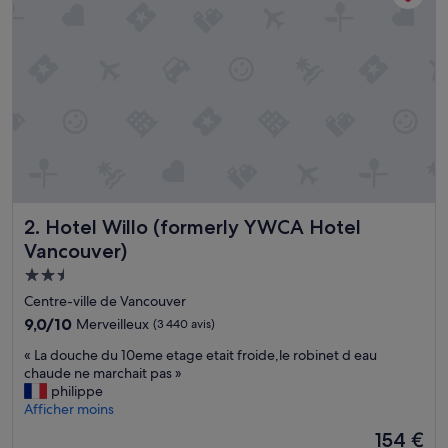
e
c
e
p
t
i
o
n
t
o
h
o
Hotel Willo (formerly YWCA Hotel Vancouver)
2. Hotel Willo (formerly YWCA Hotel
u
s
Vancouver)
e
Hébergement
k
2.5 étoiles
e
Centre-ville de Vancouver
e
9.0
9,0/10
Merveilleux
(3 440 avis)
p
sur
i
«
« La douche du 10eme etage etait froide,le robinet d eau
10,
n
L
chaude ne marchait pas »
Merveilleux,
g
a
philippe
(3 440 avis)
a
d
Afficher moins
n
o
Le
154 €
d
u