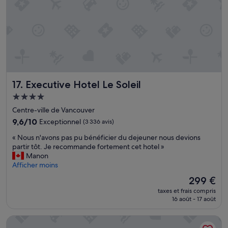
j
n
o
é
l
à
i
p
e
r
s
o
t
p
e
o
r
s
Executive Hotel Le Soleil
17. Executive Hotel Le Soleil
r
d
a
e
Hébergement
s
ç
4.0 étoiles
Centre-ville de Vancouver
s
a
e
.
9.6
9,6/10
Exceptionnel
(3 336 avis)
s
P
sur
«
« Nous n'avons pas pu bénéficier du dejeuner nous devions
a
e
10,
N
partir tôt. Je recommande fortement cet hotel »
v
r
Exceptionnel,
o
Manon
e
s
(3 336 avis)
u
Afficher moins
c
o
s
l
n
Le
299 €
n
e
n
nouveau
taxes et frais compris
'
s
e
prix
16 août - 17 août
a
c
l
est
v
h
s
de
EXchange Hotel Vancouver
o
a
y
299 €