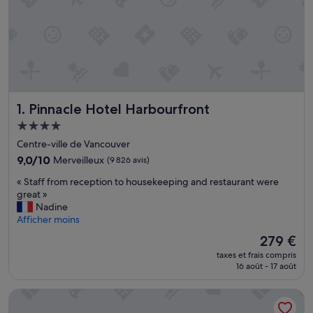
Pinnacle Hotel Harbourfront
1. Pinnacle Hotel Harbourfront
Hébergement
4.0 étoiles
Centre-ville de Vancouver
9.0
9,0/10
Merveilleux
(9 826 avis)
sur
«
« Staff from reception to housekeeping and restaurant were
10,
S
great »
Merveilleux,
t
Nadine
(9 826 avis)
a
Afficher moins
f
Le
279 €
f
nouveau
taxes et frais compris
f
prix
16 août - 17 août
r
est
o
de
Hotel Willo (formerly YWCA Hotel Vancouver)
m
279 €
r