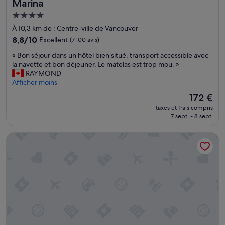
a
Marina
e
r
Hébergement
s
c
4.0 étoiles
c
h
À 10,3 km de : Centre-ville de Vancouver
h
a
8.8
8,8/10
Excellent
(7 100 avis)
a
i
sur
m
t
«
« Bon séjour dans un hôtel bien situé, transport accessible avec
10,
b
p
B
la navette et bon déjeuner. Le matelas est trop mou. »
Excellent,
r
a
o
RAYMOND
(7 100 avis)
e
s
n
Afficher moins
s
»
s
Le
172 €
n
é
nouveau
i
taxes et frais compris
j
prix
d
7 sept. - 8 sept.
o
est
a
u
de
n
Pan Pacific Vancouver
r
172 €
s
d
l
a
e
n
l
s
o
u
b
n
b
h
y
ô
.
t
P