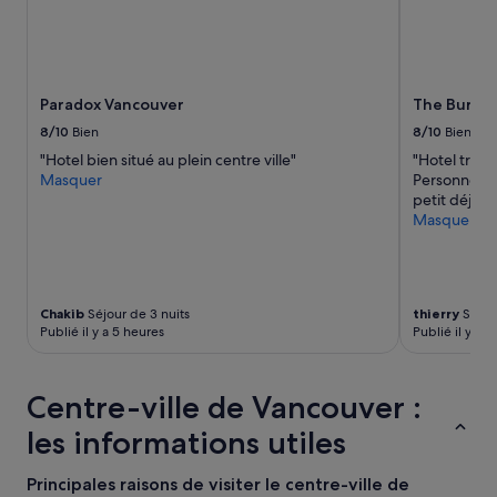
m
a
c
o
m
Paradox Vancouver
The Burrar
m
8/10
Bien
8/10
Bien
a
n
"Hotel bien situé au plein centre ville"
"Hotel très 
d
Masquer
Personnel s
e
petit déjeune
a
Masquer
u
l
o
u
n
Chakib
Séjour de 3 nuits
thierry
Séjour
Publié il y a 5 heures
Publié il y a 3
g
e
.
L
Centre-ville de Vancouver :
'
les informations utiles
e
s
p
Principales raisons de visiter le centre-ville de
a