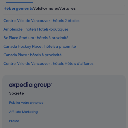
Hébergements
Vols
Formules
Voitures
Centre-Ville de Vancouver : hôtels 2 étoiles
Ambleside : hôtels Hôtels-boutiques
Bc Place Stadium : hôtels à proximité
Canada Hockey Place : hôtels à proximité
Canada Place : hôtels à proximité
Centre-Ville de Vancouver : hôtels Hôtels d’affaires
Centre-Ville de Vancouver : hôtels Hôtels d’aventure
Centre-Ville de Vancouver : hôtels
Centre-Ville de Vancouver : hôtels
Société
Chinatown : hôtels Hôtels pas chers
Publier votre annonce
Chinatown : hôtels
Affiliate Marketing
Coal Harbour : hôtels
Presse
Commercial Drive : hôtels à proximité