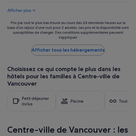
j
est
a
w
e
de
n
b
Afficher plus
u
306 €
d
a
n
r
c
e
Prix
e
Prix par nuit le plus bas trouvé au cours des 24 dernières heures sur la
k
r
base d’un séjour d’une nuit pour 2 adultes. Les prix et la disponibilité sont
par
s
t
susceptibles de changer. Des conditions supplémentaires peuvent
»
nuit
t
h
s’appliquer.
le
a
o
plus
u
u
Afficher tous les hébergements
bas
r
g
trouvé
a
h
au
n
,
cours
t
t
Choisissez ce qui compte le plus dans les
des
w
h
hôtels pour les familles à Centre-ville de
24 dernières
e
e
Vancouver
heures
r
r
sur
e
e
la
g
w
Petit déjeuner
base
r
a
Piscine
Tout com
inclus
d’un
e
s
séjour
a
n
d’une
t
o
nuit
»
f
pour
Centre-ville de Vancouver : les
r
2 adultes.
e