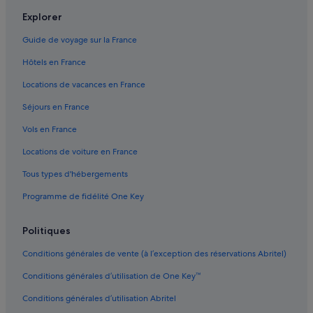
Consulat des États-Unis : hôtels à proximité
Explorer
Davie Village : hôtels Hôtels avec bar
Guide de voyage sur la France
Davie Village : hôtels
Hôtels en France
Downtown Eastside : hôtels Hôtels d’affaires
Locations de vacances en France
Downtown Eastside : hôtels
Séjours en France
Gare de Granville : Appart’hôtels
Vols en France
Gare de Granville : Auberges de jeunesse
Locations de voiture en France
Gare de Granville : hôtels à proximité
Tous types d'hébergements
Gare de Rocky Mountaineer Station : Complexes hôteliers
Programme de fidélité One Key
Gare de Vancouver Pacific Central : hôtels à proximité
Gare de Vancouver Waterfront : hôtels à proximité
Politiques
Gastown : hôtels Hôtels d’affaires
Conditions générales de vente (à l’exception des réservations Abritel)
Gastown : hôtels
Conditions générales d’utilisation de One Key™
Granville Island : hôtels Hôtels avec piscine
Conditions générales d’utilisation Abritel
Granville Island : hôtels Hôtels de plage