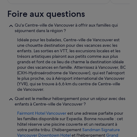
t
h
Foire aux questions
e
r
Qu'a Centre-ville de Vancouver à offrir aux familles qui
o
séjournent dans la région ?
o
m
Idéale pour les balades, Centre-ville de Vancouver est
.
une chouette destination pour des vacances avec les
»
enfants. Les sorties en VTT, les excursions locales et les
trésors artistiques plairont aux petits comme aux plus
grands et font de ce lieu de charme la destination idéale
pour des vacances en famille. Atterrissez à Vancouver, BC
(CXH-Hydroaérodrome de Vancouver), qui est l'aéroport
le plus proche, ou à Aéroport international de Vancouver
(YVR), qui se trouve à 6,6 km du centre de Centre-ville
de Vancouver.
Quel est le meilleur hébergement pour un séjour avec des
enfants à Centre-ville de Vancouver ?
Fairmont Hotel Vancouver
est une adresse parfaite pour
les familles disponible sur Expedia. Bonne nouvelle : cet
hôtel réserve une piscine couverte et un restaurant à
votre petite tribu. L'hébergement
Sandman Signature
Vancouver Downtown Hotel
et l'hébergement
Grand