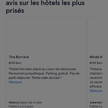
avis sur les hôtels les plus
Les
s
prix
h
prisés
et
w
la
a
disponibilité
The Burrard
Moda Hotel
t
sont
e
susceptibles
r
de
a
changer.
n
Des
d
conditions
n
supplémentaires
o
peuvent
w
The Burrard
Moda Hote
s’appliquer.
i
n
8/10
Bien
8/10
Bien
e
"Hotel très bien placé au coeur de Vancouver.
"Hotel pluto
g
Personnel sympathique. Parking gratuit. Pas de
chambres un
l
petit déjeuner. Petite salle de bain."
revanche es
a
Masquer
Je recomman
s
efficace ave
s
Masquer
e
s
i
thierry
Séjour de 3 nuits
steeven
Séjo
n
Publié il y a 2 jours
Publié il y a 1