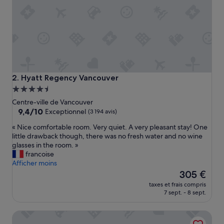
e
r
v
i
c
e
p
a
r
Hyatt Regency Vancouver
2. Hyatt Regency Vancouver
f
Hébergement
a
4.5 étoiles
i
Centre-ville de Vancouver
t
9.4
9,4/10
Exceptionnel
(3 194 avis)
.
sur
«
« Nice comfortable room. Very quiet. A very pleasant stay! One
C
10,
N
little drawback though, there was no fresh water and no wine
e
Exceptionnel,
i
glasses in the room. »
p
(3 194 avis)
c
francoise
e
e
Afficher moins
n
c
Le
d
305 €
o
nouveau
a
taxes et frais compris
m
prix
n
7 sept. - 8 sept.
f
est
t
o
de
t
Pinnacle Hotel Harbourfront
r
305 €
r