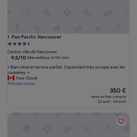
Pan Pacific Vancouver
1. Pan Pacific Vancouver
Hébergement
4.5 étoiles
Centre-ville de Vancouver
9.2
9,2/10
Merveilleux
(6 160 avis)
sur
«
« Bien situé et service parfait. Cependant très occupé avec les
10,
B
croisières. »
Merveilleux,
i
Yves-David
(6 160 avis)
e
Afficher moins
n
Le
350 €
s
nouveau
taxes et frais compris
i
prix
23 août - 24 août
t
est
u
de
Hyatt Regency Vancouver
é
350 €
e
t
s