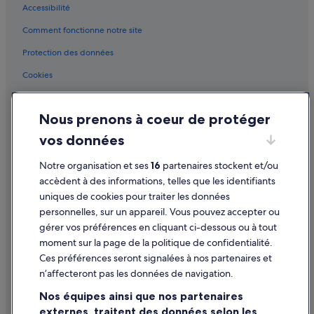
Accessibilité
Granville Island : hôtels Hôtels avec restaurant
Comment fonctionne notre site
Granville Street : hôtels à proximité
Hollyburn Country Club : Hôtels capsule
Protection des données
Hollyburn Country Club : Complexes hôteliers
Cookies
Hollyburn : hôtels Hôtels safari
Conditions générales d'utilisation
Hôtel Europe : hôtels à proximité
Nous prenons à coeur de protéger
Mentions légales / Nous contacter
Jardin chinois classique Dr Sun Yat-sen : hôtels à proximité
vos données
Directives de contenu et signalement de contenus
Kitsilano : hôtels
Notre organisation et ses
16
partenaires stockent et/ou
Aide
Marché public de Granville Island : hôtels à proximité
accèdent à des informations, telles que les identifiants
uniques de cookies pour traiter les données
Marpole : hôtels Hôtels pas chers
Assistance
personnelles, sur un appareil. Vous pouvez accepter ou
Marpole : hôtels
Annuler votre vol
gérer vos préférences en cliquant ci-dessous ou à tout
North Vancouver : Appart’hôtels
moment sur la page de la politique de confidentialité.
Annuler une réservation d'hôtel ou de location de vacances
Ces préférences seront signalées à nos partenaires et
North Vancouver : Chambres d’hôtes
Délais de remboursement
n’affecteront pas les données de navigation.
North Vancouver : Maison d’hôtes
Utiliser un bon de réduction Expedia
Nos équipes ainsi que nos partenaires
North Vancouver : hôtels Hôtels pas chers
externes, traitent des données selon les
Documents de voyage internationaux