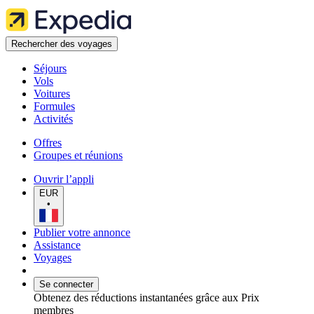
Rechercher des voyages
Séjours
Vols
Voitures
Formules
Activités
Offres
Groupes et réunions
Ouvrir l’appli
EUR
•
Publier votre annonce
Assistance
Voyages
Se connecter
Obtenez des réductions instantanées grâce aux Prix
membres