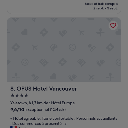
d
nouveau
Exceptionnel,
taxes et frais compris
e
prix
2 sept. - 3 sept.
(227 avis)
j
est
e
de
OPUS Hotel Vancouver
u
244 €
n
e
r
n
o
u
s
d
e
v
i
o
OPUS Hotel Vancouver
8. OPUS Hotel Vancouver
n
s
Hébergement
p
4.0 étoiles
Yaletown, à 1,7 km de : Hôtel Europe
a
9.6
9,6/10
Exceptionnel
(1 261 avis)
r
sur
t
«
« Hôtel agréable, literie confortable . Personnels accueillants
10,
i
H
. Des commerces à proximité . »
Exceptionnel,
r