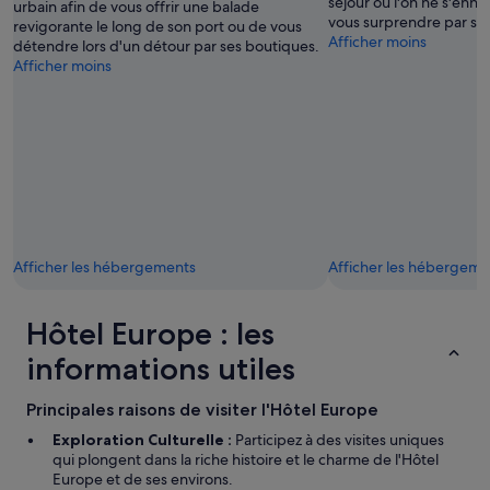
séjour où l'on ne s'ennui
.
urbain afin de vous offrir une balade
a
vous surprendre par son
J
revigorante le long de son port ou de vous
n
Afficher moins
'
détendre lors d'un détour par ses boutiques.
d
a
Afficher moins
n
t
o
t
w
e
i
n
n
d
e
s
g
e
l
n
a
c
s
o
Afficher les hébergements
Afficher les hébergeme
s
r
e
e
s
e
Hôtel Europe : les
i
t
n
informations utiles
t
t
o
h
u
Principales raisons de visiter l'Hôtel Europe
e
j
r
o
Exploration Culturelle :
Participez à des visites uniques
o
u
qui plongent dans la riche histoire et le charme de l'Hôtel
o
r
Europe et de ses environs.