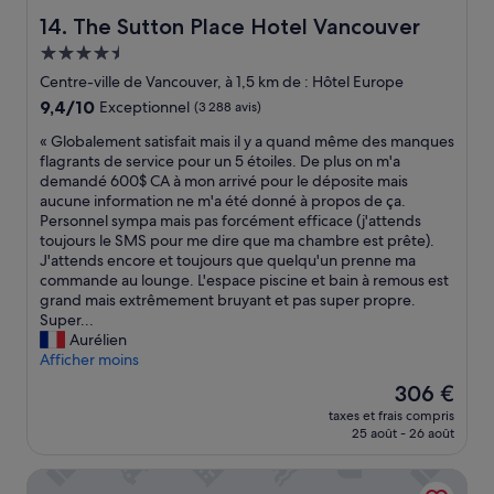
The Sutton Place Hotel Vancouver
14. The Sutton Place Hotel Vancouver
Hébergement
4.5 étoiles
Centre-ville de Vancouver, à 1,5 km de : Hôtel Europe
9.4
9,4/10
Exceptionnel
(3 288 avis)
sur
«
« Globalement satisfait mais il y a quand même des manques
10,
G
flagrants de service pour un 5 étoiles. De plus on m'a
Exceptionnel,
l
demandé 600$ CA à mon arrivé pour le déposite mais
(3 288 avis)
o
aucune information ne m'a été donné à propos de ça.
b
Personnel sympa mais pas forcément efficace (j'attends
a
toujours le SMS pour me dire que ma chambre est prête).
l
J'attends encore et toujours que quelqu'un prenne ma
e
commande au lounge. L'espace piscine et bain à remous est
m
grand mais extrêmement bruyant et pas super propre.
e
Super...
n
Aurélien
t
Afficher moins
s
Le
306 €
a
nouveau
taxes et frais compris
t
prix
25 août - 26 août
i
est
s
de
The St. Regis Hotel
f
306 €