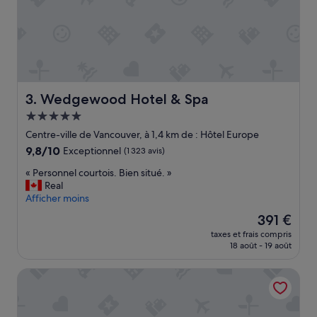
Wedgewood Hotel & Spa
3. Wedgewood Hotel & Spa
Hébergement
5.0 étoiles
Centre-ville de Vancouver, à 1,4 km de : Hôtel Europe
9.8
9,8/10
Exceptionnel
(1 323 avis)
sur
«
« Personnel courtois. Bien situé. »
10,
P
Real
Exceptionnel,
e
Afficher moins
(1 323 avis)
r
Le
391 €
s
nouveau
taxes et frais compris
o
prix
18 août - 19 août
n
est
n
de
L'Hermitage Hotel
e
391 €
l
c
o