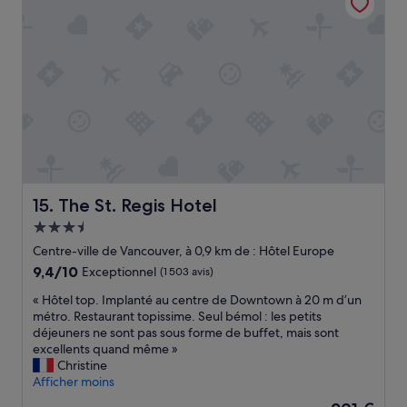
a
i
t
m
a
i
s
i
l
y
a
q
u
The St. Regis Hotel
15. The St. Regis Hotel
a
Hébergement
n
3.5 étoiles
d
Centre-ville de Vancouver, à 0,9 km de : Hôtel Europe
m
9.4
9,4/10
Exceptionnel
(1 503 avis)
ê
sur
m
«
« Hôtel top. Implanté au centre de Downtown à 20 m d’un
10,
e
H
métro. Restaurant topissime. Seul bémol : les petits
Exceptionnel,
d
ô
déjeuners ne sont pas sous forme de buffet, mais sont
(1 503 avis)
e
t
excellents quand même »
s
e
Christine
m
l
Afficher moins
a
t
Le