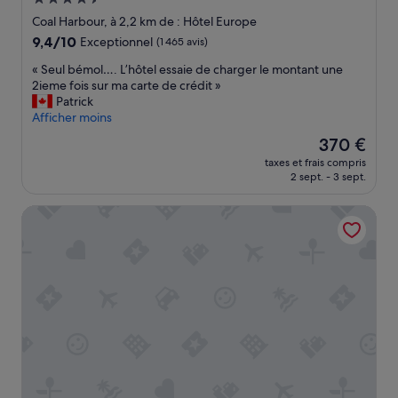
r
s
4.5 étoiles
Coal Harbour, à 2,2 km de : Hôtel Europe
m
o
9.4
9,4/10
Exceptionnel
(1 465 avis)
a
u
sur
t
s
«
« Seul bémol…. L’hôtel essaie de charger le montant une
10,
i
f
S
2ieme fois sur ma carte de crédit »
Exceptionnel,
o
o
e
Patrick
(1 465 avis)
n
r
u
Afficher moins
n
m
l
e
e
Le
370 €
b
m
d
nouveau
taxes et frais compris
é
'
e
prix
2 sept. - 3 sept.
m
a
b
est
o
é
u
de
Hyatt Regency Vancouver
l
t
f
370 €
…
é
f
.
d
e
L
o
t
’
n
,
h
n
m
ô
é
a
t
à
i
e
p
s
l
r
s
e
o
o
s
p
n