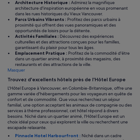
m
s
Architecture Historique :
Admirez la magnifique
.
q
architecture d'inspiration européenne en vous promenant
»
u
dans les rues historiques du Vieux Vancouver.
e
Parcs Urbains Vibrants :
Profitez des parcs urbains à
q
proximité qui offrent des vues panoramiques et des
u
opportunités de loisirs pour la détente.
e
Activités Familiales :
Découvrez des expériences
l
culturelles et des attractions conçues pour les familles,
q
garantissant du plaisir pour tous les âges.
u
Emplacement Pratique :
Profitez de la commodité d'être
'
dans un quartier animé, à proximité des magasins, des
u
restaurants et des attractions de la ville.
n
Masquer
p
Trouvez d'excellents hôtels près de l'Hôtel Europe
r
e
L'Hôtel Europe à Vancouver, en Colombie-Britannique, offre une
n
gamme variée d'hébergements pour les voyageurs en quête de
n
confort et de commodité. Que vous recherchiez un séjour
e
familial, une option acceptant les animaux de compagnie ou des
m
services à thème professionnel, cet hôtel répond à divers
a
besoins. Niché dans un quartier animé, l'Hôtel Europe est un
c
choix idéal pour ceux qui explorent la ville ou recherchent une
o
escapade relaxante.
m
Pinnacle Hotel Harbourfront :
Niché dans un cadre
m