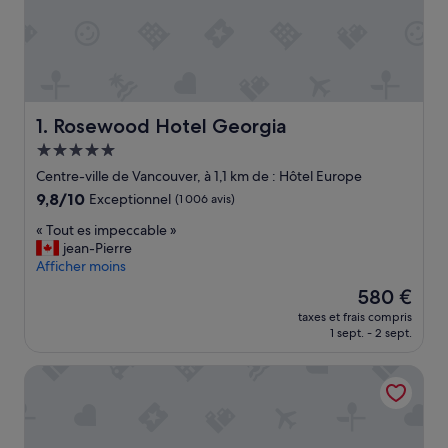
Rosewood Hotel Georgia
1. Rosewood Hotel Georgia
Hébergement
5.0 étoiles
Centre-ville de Vancouver, à 1,1 km de : Hôtel Europe
9.8
9,8/10
Exceptionnel
(1 006 avis)
sur
«
« Tout es impeccable »
10,
T
jean-Pierre
Exceptionnel,
o
Afficher moins
(1 006 avis)
u
Le
580 €
t
nouveau
taxes et frais compris
e
prix
1 sept. - 2 sept.
s
est
i
de
Smithe House
m
580 €
p
e
c
c