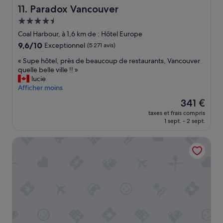
t
o
c
Paradox Vancouver
11. Paradox Vancouver
é
r
h
Hébergement
.
t
a
»
a
4.5 étoiles
m
Coal Harbour, à 1,6 km de : Hôtel Europe
b
b
9.6
9,6/10
Exceptionnel
(5 271 avis)
l
r
sur
e
e
«
« Supe hôtel, près de beaucoup de restaurants, Vancouver
10,
.
s
S
quelle belle ville !! »
Exceptionnel,
»
p
u
lucie
(5 271 avis)
a
p
Afficher moins
c
e
Le
341 €
i
h
nouveau
e
taxes et frais compris
ô
prix
1 sept. - 2 sept.
u
t
est
s
e
de
e
Hyatt Vancouver Downtown Alberni
l
341 €
.
,
»
p
r
è
s
d
e
b
e