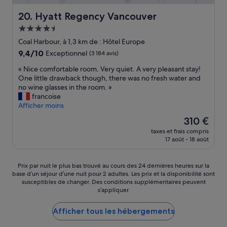
s
o
t
a
Hyatt Regency Vancouver
20. Hyatt Regency Vancouver
s
e
i
d
x
Hébergement
e
e
c
4.5 étoiles
d
Coal Harbour, à 1,3 km de : Hôtel Europe
ç
e
e
9.4
9,4/10
a
Exceptionnel
(3 184 avis)
l
c
sur
.
l
h
«
« Nice comfortable room. Very quiet. A very pleasant stay!
10,
P
e
a
N
One little drawback though, there was no fresh water and
Exceptionnel,
e
n
r
i
no wine glasses in the room. »
(3 184 avis)
r
t
g
c
francoise
s
s
e
e
Afficher moins
o
q
r
c
n
u
Le
310 €
l
o
n
a
nouveau
e
taxes et frais compris
m
e
n
prix
17 août - 18 août
m
f
l
d
est
o
o
s
m
de
n
r
y
ê
310 €
Prix
Prix par nuit le plus bas trouvé au cours des 24 dernières heures sur la
t
t
m
m
base d’un séjour d’une nuit pour 2 adultes. Les prix et la disponibilité sont
par
a
a
p
e
susceptibles de changer. Des conditions supplémentaires peuvent
nuit
n
b
a
s’appliquer.
»
le
t
l
m
plus
u
e
a
Afficher tous les hébergements
bas
n
r
i
trouvé
e
o
s