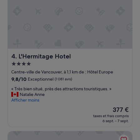
u
r
t
o
i
s
.
B
i
e
L'Hermitage Hotel
4. L'Hermitage Hotel
n
Hébergement
s
4.0 étoiles
i
Centre-ville de Vancouver, à 1,1 km de : Hôtel Europe
t
9.8
9,8/10
Exceptionnel
(1 081 avis)
u
sur
é
«
« Très bien situé, près des attractions touristiques. »
10,
.
T
Natalie Anne
Exceptionnel,
»
r
Afficher moins
(1 081 avis)
è
Le
377 €
s
nouveau
taxes et frais compris
b
prix
6 sept. - 7 sept.
i
est
e
de
Loden Hotel
n
377 €
s