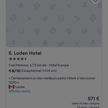
i
t
u
é
,
p
r
è
s
d
e
s
Loden Hotel
5. Loden Hotel
a
Hébergement
t
4.5 étoiles
t
Coal Harbour, à 1,5 km de : Hôtel Europe
r
9.8
9,8/10
Exceptionnel
(1 008 avis)
a
sur
c
«
« Certainement un des meilleurs petits hôtels à Vancouver.
10,
t
C
10/10 »
Exceptionnel,
i
e
Louise
(1 008 avis)
o
r
Afficher moins
n
t
Le
571 €
s
a
nouveau
t
taxes et frais compris
i
prix
23 août - 24 août
o