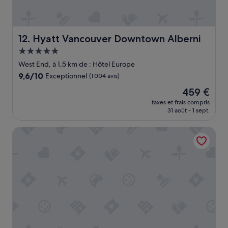
a
u
c
o
Hyatt Vancouver Downtown Alberni
12. Hyatt Vancouver Downtown Alberni
u
Hébergement
p
5.0 étoiles
d
West End, à 1,5 km de : Hôtel Europe
e
9.6
9,6/10
Exceptionnel
(1 004 avis)
r
sur
e
Le
459 €
10,
s
nouveau
Exceptionnel,
taxes et frais compris
t
prix
31 août - 1 sept.
(1 004 avis)
a
est
u
de
Fairmont Pacific Rim
r
459 €
a
n
t
s
,
V
a
n
c
o