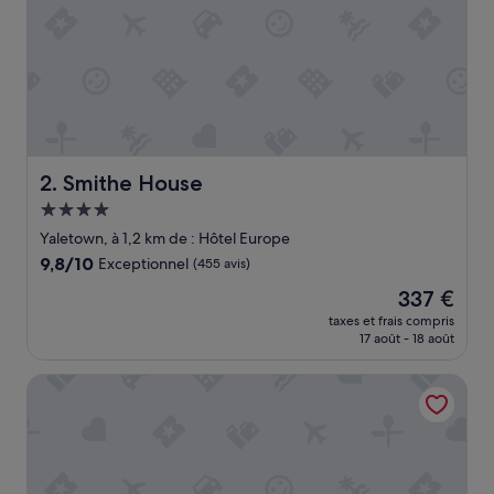
a
b
l
e
»
Smithe House
2. Smithe House
Hébergement
4.0 étoiles
Yaletown, à 1,2 km de : Hôtel Europe
9.8
9,8/10
Exceptionnel
(455 avis)
sur
Le
337 €
10,
nouveau
Exceptionnel,
taxes et frais compris
prix
17 août - 18 août
(455 avis)
est
de
Wedgewood Hotel & Spa
337 €