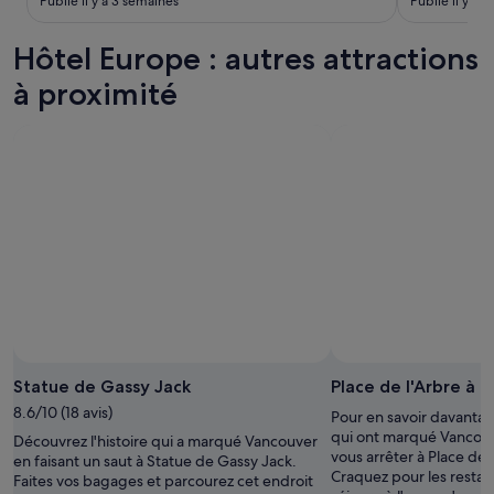
Publié il y a 3 semaines
Publié il y a 
d
o
i
u
r
Hôtel Europe : autres attractions
g
e
h
q
à proximité
,
u
t
e
h
m
e
a
r
c
e
h
w
a
a
m
s
b
n
r
o
e
f
e
r
s
e
t
s
p
Statue de Gassy Jack
Place de l'Arbre à É
h
r
8.6/10 (18 avis)
w
Pour en savoir davanta
ê
a
qui ont marqué Vancouve
t
Découvrez l'histoire qui a marqué Vancouver
t
vous arrêter à Place de l
e
en faisant un saut à Statue de Gassy Jack.
e
Craquez pour les restau
)
Faites vos bagages et parcourez cet endroit
r