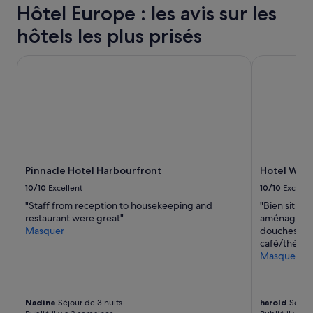
t
supplémentaires
Hôtel Europe : les avis sur les
i
t
t
peuvent
t
s
e
s’appliquer.
hôtels les plus prisés
»
t
n
a
d
y
Pinnacle Hotel Harbourfront
Hotel Willo
s
!
t
O
o
n
u
e
j
l
o
i
u
t
r
t
s
Pinnacle Hotel Harbourfront
Hotel Will
l
l
e
10/10
Excellent
10/10
Excelle
e
d
S
"Staff from reception to housekeeping and
"Bien situé,
r
M
restaurant were great"
aménagée et
a
S
Masquer
douches et t
w
p
café/thé off
b
o
Masquer
a
u
c
r
k
m
t
e
Nadine
Séjour de 3 nuits
harold
Séjour
h