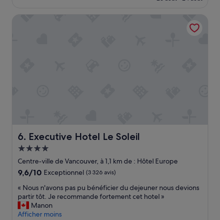
n
est
u
e
de
r
Executive Hotel Le Soleil
m
571 €
i
e
s
n
t
t
i
u
q
n
u
d
e
e
s
s
.
m
»
e
i
l
l
Executive Hotel Le Soleil
6. Executive Hotel Le Soleil
e
Hébergement
u
4.0 étoiles
r
Centre-ville de Vancouver, à 1,1 km de : Hôtel Europe
s
9.6
9,6/10
Exceptionnel
(3 326 avis)
p
sur
e
«
« Nous n'avons pas pu bénéficier du dejeuner nous devions
10,
t
N
partir tôt. Je recommande fortement cet hotel »
Exceptionnel,
i
o
Manon
(3 326 avis)
t
u
Afficher moins