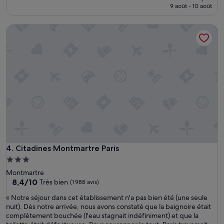
a
prix
9 août - 10 août
u
est
x
de
Citadines Montmartre Paris
C
207 €
i
t
a
d
i
n
e
s
L
e
s
H
a
Citadines Montmartre Paris
4. Citadines Montmartre Paris
l
Hébergement
l
3.0 étoiles
Montmartre
e
8.4
8,4/10
Très bien
(1 988 avis)
s
sur
a
«
« Notre séjour dans cet établissement n'a pas bien été (une seule
10,
é
N
nuit). Dès notre arrivée, nous avons constaté que la baignoire était
Très
t
o
complètement bouchée (l'eau stagnait indéfiniment) et que la
bien,
é