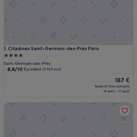
Citadines Saint-Germain-des-Prés Paris
1. Citadines Saint-Germain-des-Prés Paris
Hébergement
4.0 étoiles
Saint-Germain-des-Prés
8.8
8,8/10
Excellent
(3 924 avis)
sur
Le
187 €
10,
nouveau
Excellent,
taxes et frais compris
prix
(3 924 avis)
16 août - 17 août
est
de
Les Patios du Marais
187 €