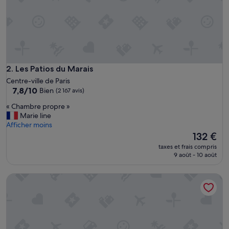
Les Patios du Marais
2. Les Patios du Marais
Centre-ville de Paris
7.8
7,8/10
Bien
(2 167 avis)
sur
«
« Chambre propre »
10,
C
Marie line
Bien,
h
Afficher moins
(2 167 avis)
a
Le
132 €
m
nouveau
taxes et frais compris
b
prix
9 août - 10 août
r
est
e
de
Citadines Les Halles Paris
p
132 €
r
o
p
r
e