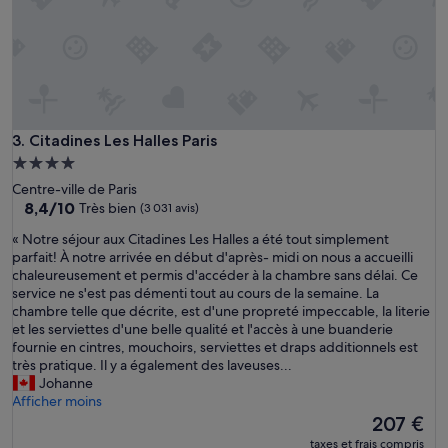
»
Citadines Les Halles Paris
3. Citadines Les Halles Paris
Hébergement
4.0 étoiles
Centre-ville de Paris
8.4
8,4/10
Très bien
(3 031 avis)
sur
«
« Notre séjour aux Citadines Les Halles a été tout simplement
10,
N
parfait! À notre arrivée en début d'après- midi on nous a accueilli
Très
o
chaleureusement et permis d'accéder à la chambre sans délai. Ce
bien,
t
service ne s'est pas démenti tout au cours de la semaine. La
(3 031 avis)
r
chambre telle que décrite, est d'une propreté impeccable, la literie
e
et les serviettes d'une belle qualité et l'accès à une buanderie
s
fournie en cintres, mouchoirs, serviettes et draps additionnels est
é
très pratique. Il y a également des laveuses...
j
Johanne
o
Afficher moins
u
Le
207 €
r
nouveau
taxes et frais compris