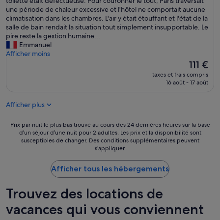
t
toilette était défectueuse. Pour couronner le tout, Paris traversait
(1 988 avis)
t
r
une période de chaleur excessive et l'hôtel ne comportait aucune
o
e
climatisation dans les chambres. L'air y était étouffant et l'état de la
u
s
salle de bain rendait la situation tout simplement insupportable. Le
t
é
pire reste la gestion humaine...
s
j
Emmanuel
i
o
Afficher moins
m
u
Le
111 €
p
r
nouveau
l
taxes et frais compris
d
prix
16 août - 17 août
e
a
est
m
n
de
e
Afficher plus
s
111 €
n
c
t
e
Prix
Prix par nuit le plus bas trouvé au cours des 24 dernières heures sur la base
p
t
d’un séjour d’une nuit pour 2 adultes. Les prix et la disponibilité sont
par
a
susceptibles de changer. Des conditions supplémentaires peuvent
é
nuit
r
s’appliquer.
t
le
f
a
plus
a
b
Afficher tous les hébergements
bas
i
l
trouvé
t
i
au
!
Trouvez des locations de
s
cours
À
s
des
vacances qui vous conviennent
n
e
24 dernières
o