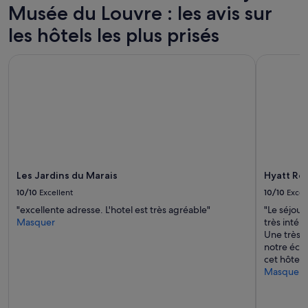
e
Musée du Louvre : les avis sur
m
n
i
u
les hôtels les plus prisés
d
i
i
t
o
Les Jardins du Marais
Hyatt Rege
)
n
.
n
D
o
è
u
s
s
n
a
o
a
t
c
r
c
Les Jardins du Marais
Hyatt Reg
e
u
a
10/10
Excellent
10/10
Excel
e
r
i
"excellente adresse. L'hotel est très agréable"
"Le séjour
r
l
Masquer
très intér
i
l
Une très b
v
i
notre éco
é
c
cet hôtel !
e
h
Masquer
,
a
n
l
o
e