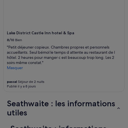
de
changer.
Des
conditions
supplémentaires
peuvent
s’appliquer.
Lake District Castle Inn hotel & Spa
8/10
Bien
"Petit déjeuner copieux. Chambres propres et personnels
accueillants. Seul bémol le temps d attente au restaurant de l
hôtel. 2 heures pour manger c est beaucoup trop long. Les 2
soirs même constat."
Masquer
pascal
Séjour de 2 nuits
Publié il y a 8 jours
Seathwaite : les informations
utiles