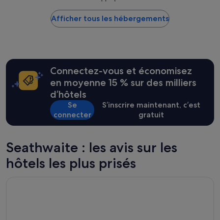
le
plus
Afficher tous les hébergements
bas
trouvé
au
cours
des
24 dernières
Connectez-vous et économisez
heures
sur
en moyenne 15 % sur des milliers
la
d’hôtels
base
Se
S’inscrire maintenant, c’est
d’un
connecter
gratuit
séjour
d’une
nuit
pour
Seathwaite : les avis sur les
2 adultes.
hôtels les plus prisés
Les
prix
et
Lake District Castle Inn hotel & Spa
la
disponibilité
sont
susceptibles