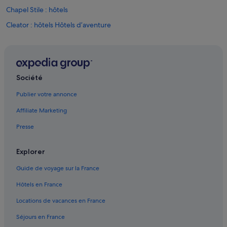
Chapel Stile : hôtels
Cleator : hôtels Hôtels d’aventure
Corney : hôtels
Cumbria : Chambres d’hôtes
Cumbria : Maison d’hôtes
Société
Cumbria : Résidences de vacances
Publier votre annonce
Cumbria : Complexes hôteliers
Affiliate Marketing
Cumbria : hôtels Hôtels de plage
Presse
Cumbria : hôtels Hôtels écologiques
Cumbria : hôtels Hôtels avec spa
Explorer
Cumbria : hôtels Hôtels tout compris
Guide de voyage sur la France
Cumbria : hôtels Hôtels avec vue sur l’océan
Hôtels en France
Egremont : hôtels Hôtels avec spa
Locations de vacances en France
Grasmere : Chambres d’hôtes
Séjours en France
Grasmere : Maison d’hôtes