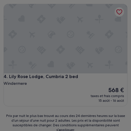
de
Lily Rose Lodge, Cumbria 2 bed
94 €
Lily Rose Lodge, Cumbria 2 bed
4. Lily Rose Lodge, Cumbria 2 bed
Windermere
Le
568 €
nouveau
taxes et frais compris
prix
15 août - 16 août
est
de
568 €
Prix
Prix par nuit le plus bas trouvé au cours des 24 dernières heures sur la base
d’un séjour d’une nuit pour 2 adultes. Les prix et la disponibilité sont
par
susceptibles de changer. Des conditions supplémentaires peuvent
nuit
s’appliquer.