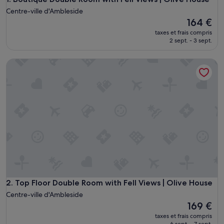
Centre-ville d'Ambleside
Le
164 €
nouveau
taxes et frais compris
prix
2 sept. - 3 sept.
est
de
Top Floor Double Room with Fell Views | Olive House
164 €
Top Floor Double Room with Fell Views | Olive House
2. Top Floor Double Room with Fell Views | Olive House
Centre-ville d'Ambleside
Le
169 €
nouveau
taxes et frais compris
prix