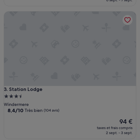
6 sept. - 7 sept.
est
de
Station Lodge
169 €
Station Lodge
3. Station Lodge
Hébergement
3.5 étoiles
Windermere
8.4
8,4/10
Très bien
(104 avis)
sur
Le
94 €
10,
nouveau
Très
taxes et frais compris
prix
bien,
2 sept. - 3 sept.
est
(104 avis)