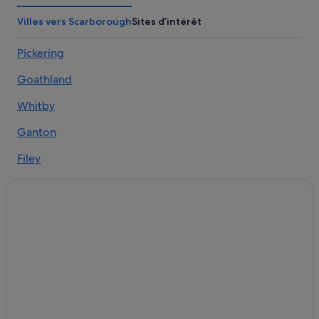
Ganton : Chambres d’hôtes
Villes vers Scarborough
Sites d’intérêt
Ganton : hôtels
Pickering
Hawsker : Auberges de jeunesse
Goathland
Kilham : hôtels
Parc aquatique Alpamare : hôtels à proximité
Whitby
Ravenscar : Appart’hôtels
Ganton
Robin Hood's Bay : Auberges
Filey
Robin Hood's Bay : Chambres d’hôtes
Broxa
Robin Hood's Bay : hôtels
Snainton
Robin Hood's Bay : Ranchs
Robin Hood's Bay : Résidences de vacances
Wykeham
Scarborough : Maison d’hôtes
Staintondale
Snainton : Appart’hôtels
Fylingdales
Snainton : Chambres d’hôtes
Staxton
Snainton : hôtels