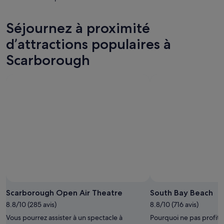
pour
à
les
cette
Scarborough
prix
Séjournez à proximité
nuit,
pour
à
8
demain
Scarborough
d’attractions populaires à
août
soir,
pour
Scarborough
-
9
le
9
août
week-
août
-
end
10
prochain,
août
14
août
-
16
août
Scarborough Open Air Theatre
South Bay Beach
8.8/10 (285 avis)
8.8/10 (716 avis)
Vous pourrez assister à un spectacle à
Pourquoi ne pas profiter