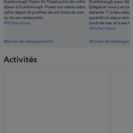
Scarborough Open Air Theatre lors de votre
Scarborough pour déco
séjour à Scarborough. Posez vos valises dans
(plage) et vous y accor
cette région et profitez de son bord de mer
détente ? Ce lieu adapt
ou de ses restaurants.
garantit un séjour exce
Afficher moins
bord de mer et à ses th
Afficher moins
Afficher les hébergements
Afficher les hébergeme
Activités
La Veuve Noire - Dark Tales autour de Scarborough
North York