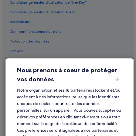
Conditions générales d’utilisation de One Key™
Conditions générales d’utilisation Abritel
Accessibilité
Comment fonctionne notre site
Protection des données
Cookies
Conditions générales d'utilisation
Nous prenons à coeur de protéger
Mentions légales / Nous contacter
vos données
Directives de contenu et signalement de contenus
Notre organisation et ses
16
partenaires stockent et/ou
Aide
accèdent à des informations, telles que les identifiants
uniques de cookies pour traiter les données
Assistance
personnelles, sur un appareil. Vous pouvez accepter ou
Annuler votre vol
gérer vos préférences en cliquant ci-dessous ou à tout
moment sur la page de la politique de confidentialité.
Annuler une réservation d'hôtel ou de location de vacances
Ces préférences seront signalées à nos partenaires et
Délais de remboursement