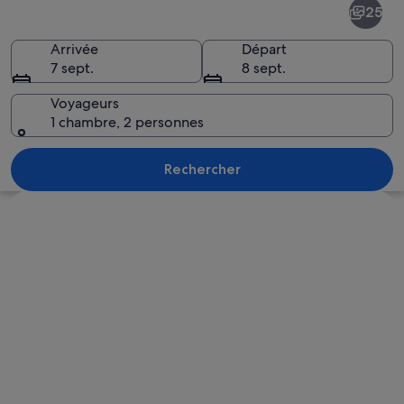
25
Arrivée
Départ
7 sept.
8 sept.
Voyageurs
1 chambre, 2 personnes
Une ville côtière dotée de bâtiments h
Rechercher
Explorer la carte