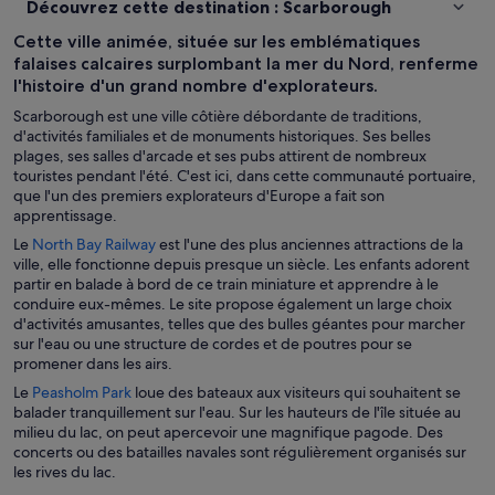
Découvrez cette destination : Scarborough
Cette ville animée, située sur les emblématiques
falaises calcaires surplombant la mer du Nord, renferme
l'histoire d'un grand nombre d'explorateurs.
Scarborough est une ville côtière débordante de traditions,
d'activités familiales et de monuments historiques. Ses belles
plages, ses salles d'arcade et ses pubs attirent de nombreux
touristes pendant l'été. C'est ici, dans cette communauté portuaire,
que l'un des premiers explorateurs d'Europe a fait son
apprentissage.
S
Le
North Bay Railway
est l'une des plus anciennes attractions de la
’
ville, elle fonctionne depuis presque un siècle. Les enfants adorent
o
partir en balade à bord de ce train miniature et apprendre à le
u
conduire eux-mêmes. Le site propose également un large choix
v
d'activités amusantes, telles que des bulles géantes pour marcher
r
sur l'eau ou une structure de cordes et de poutres pour se
e
promener dans les airs.
d
S
Le
Peasholm Park
loue des bateaux aux visiteurs qui souhaitent se
a
’
balader tranquillement sur l'eau. Sur les hauteurs de l'île située au
n
o
milieu du lac, on peut apercevoir une magnifique pagode. Des
s
u
concerts ou des batailles navales sont régulièrement organisés sur
u
v
les rives du lac.
n
r