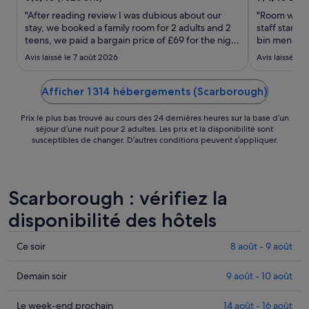
au 10
"After reading review I was dubious about our
"Room was o
août.
stay, we booked a family room for 2 adults and 2
staff stand 
teens, we paid a bargain price of £69 for the night
bin men at 6
i assumed cheap would mean the worst room but
then back ag
Avis laissé le 7 août 2026
Avis laissé le
I was so wrong we had a spacious beautiful room
and this was
with the best view of the sea and coast line the
hotel its ..."
Afficher 1 314 hébergements (Scarborough)
Prix le plus bas trouvé au cours des 24 dernières heures sur la base d’un
séjour d’une nuit pour 2 adultes. Les prix et la disponibilité sont
susceptibles de changer. D’autres conditions peuvent s’appliquer.
Scarborough : vérifiez la
disponibilité des hôtels
Consulter
Ce soir
8 août - 9 août
les
prix
Consulter
Demain soir
9 août - 10 août
à
les
Scarborough
prix
Consulter
Le week-end prochain
14 août - 16 août