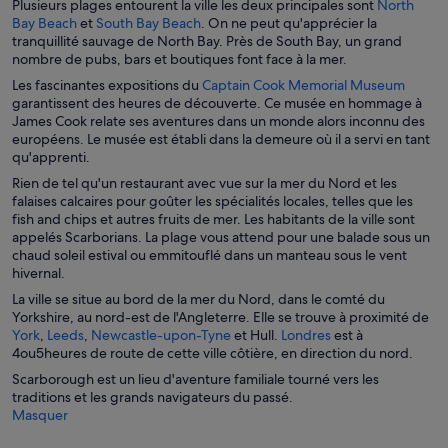
Plusieurs plages entourent la ville les deux principales sont
North
e
e
S
S
Bay Beach
et
South Bay Beach
. On ne peut qu'apprécier la
n
d
’
’
tranquillité sauvage de North Bay. Près de South Bay, un grand
o
a
o
o
nombre de pubs, bars et boutiques font face à la mer.
u
n
u
u
v
S
Les fascinantes expositions du
Captain Cook Memorial Museum
s
v
v
e
’
garantissent des heures de découverte. Ce musée en hommage à
u
r
r
l
o
James Cook relate ses aventures dans un monde alors inconnu des
n
e
e
l
u
européens. Le musée est établi dans la demeure où il a servi en tant
e
d
d
e
v
qu'apprenti.
n
a
a
f
r
o
Rien de tel qu'un restaurant avec vue sur la mer du Nord et les
n
n
e
e
u
falaises calcaires pour goûter les spécialités locales, telles que les
s
s
n
d
v
fish and chips et autres fruits de mer. Les habitants de la ville sont
u
u
ê
a
e
appelés Scarborians. La plage vous attend pour une balade sous un
n
n
t
n
l
chaud soleil estival ou emmitouflé dans un manteau sous le vent
e
e
r
s
l
hivernal.
n
n
e
u
e
o
o
La ville se situe au bord de la mer du Nord, dans le comté du
n
f
u
u
Yorkshire, au nord-est de l'Angleterre. Elle se trouve à proximité de
e
e
v
v
S
S
S
S
York
,
Leeds
,
Newcastle-upon-Tyne
et Hull.
Londres
est à
n
n
e
e
’
’
’
’
4ou5heures de route de cette ville côtière, en direction du nord.
o
ê
l
l
o
o
o
o
u
t
Scarborough est un lieu d'aventure familiale tourné vers les
l
l
u
u
u
u
v
r
traditions et les grands navigateurs du passé.
e
e
v
v
v
v
e
e
Masquer
f
f
r
r
r
r
l
e
e
e
e
e
e
l