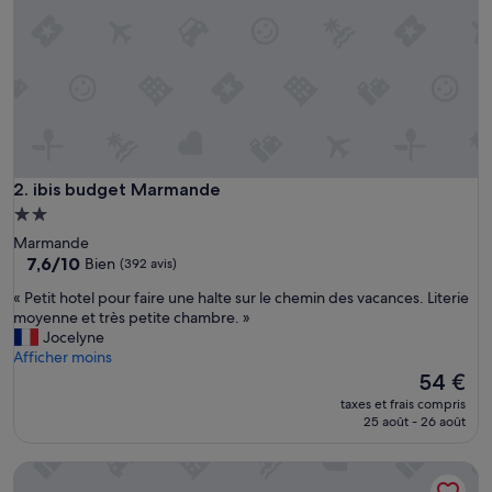
r
f
a
i
t
r
i
e
n
a
ibis budget Marmande
2. ibis budget Marmande
d
Hébergement
i
2.0 étoiles
Marmande
r
7.6
7,6/10
Bien
(392 avis)
e
sur
p
«
« Petit hotel pour faire une halte sur le chemin des vacances. Literie
10,
o
P
moyenne et très petite chambre. »
Bien,
u
e
Jocelyne
(392 avis)
r
t
Afficher moins
l
i
Le
54 €
e
t
nouveau
p
taxes et frais compris
h
prix
25 août - 26 août
r
o
est
i
t
de
x
Les Chambres d'hôtes Clos Semper Felix
e
54 €
»