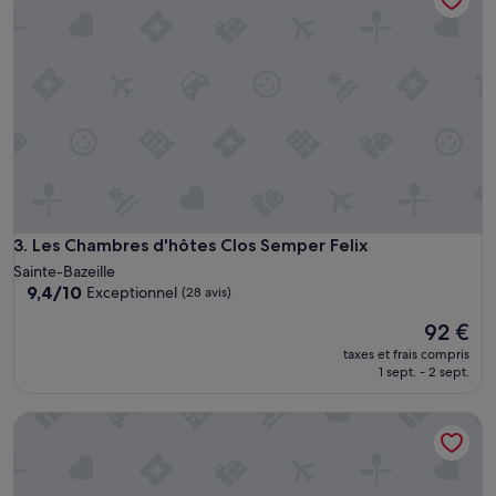
l
p
o
u
r
f
a
i
r
e
u
n
e
Les Chambres d'hôtes Clos Semper Felix
3. Les Chambres d'hôtes Clos Semper Felix
h
Sainte-Bazeille
a
9.4
9,4/10
Exceptionnel
(28 avis)
l
sur
t
Le
92 €
10,
e
nouveau
Exceptionnel,
taxes et frais compris
s
prix
(28 avis)
1 sept. - 2 sept.
u
est
r
de
Le Clos d'Any
l
92 €
e
c
h