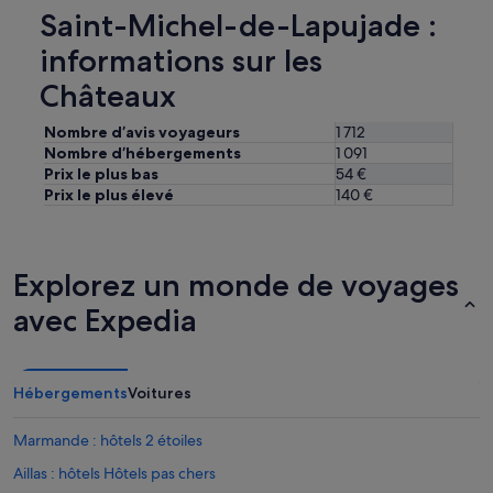
Saint-Michel-de-Lapujade :
i
p
informations sur les
a
r
Châteaux
c
e
Nombre d’avis voyageurs
1 712
t
Nombre d’hébergements
1 091
u
Prix le plus bas
54 €
n
Prix le plus élevé
140 €
t
r
e
s
b
Explorez un monde de voyages
o
avec Expedia
n
p
e
t
Hébergements
Voitures
i
t
-
Marmande : hôtels 2 étoiles
d
Aillas : hôtels Hôtels pas chers
é