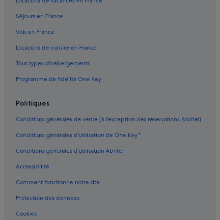
Locations de vacances en France
Couthures-Sur-Garonne : Complexes hôteliers
Séjours en France
Coutures : hôtels
Vols en France
Duras : hôtels Hôtels acceptant les animaux de compagnie
Locations de voiture en France
Duras : hôtels Hôtels avec spa
Tous types d'hébergements
Duras : hôtels Hôtels avec bains à remous
Programme de fidélité One Key
Duras : hôtels Hôtels pas chers
Duras : hôtels
Politiques
Fontet : Maison d’hôtes
Conditions générales de vente (à l’exception des réservations Abritel)
Fontet : hôtels
Conditions générales d’utilisation de One Key™
Fontet : Complexes hôteliers
Conditions générales d’utilisation Abritel
Fossès-Et-Baleyssac : Complexes hôteliers
Accessibilité
Fourques-Sur-Garonne : hôtels
Comment fonctionne notre site
Gare de Marmande : hôtels à proximité
Hure : Chambres d’hôtes
Protection des données
Hure : Châteaux
Cookies