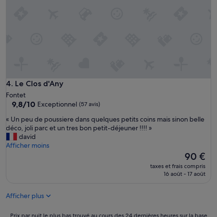
e
m
i
n
d
e
s
v
a
c
Le Clos d'Any
4. Le Clos d'Any
a
Fontet
n
9.8
9,8/10
Exceptionnel
(57 avis)
c
sur
e
«
« Un peu de poussiere dans quelques petits coins mais sinon belle
10,
s
U
déco, joli parc et un tres bon petit-déjeuner !!!! »
Exceptionnel,
.
n
david
(57 avis)
L
p
Afficher moins
i
e
Le
90 €
t
u
nouveau
taxes et frais compris
e
d
prix
16 août - 17 août
r
e
est
i
p
de
e
Afficher plus
o
90 €
m
u
o
s
Prix
Prix par nuit le plus bas trouvé au cours des 24 dernières heures sur la base