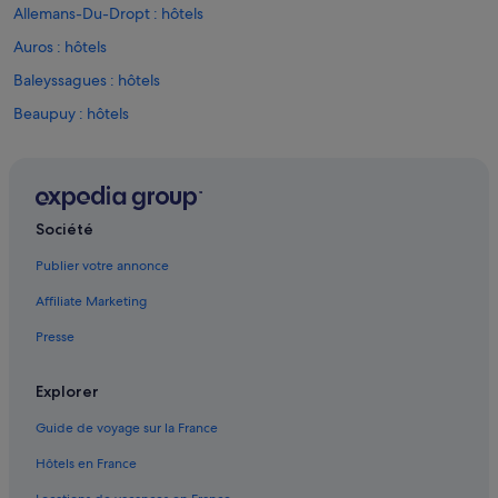
j
Allemans-Du-Dropt : hôtels
e
u
Auros : hôtels
n
Baleyssagues : hôtels
e
r
Beaupuy : hôtels
!
!
Cambes : hôtels
!
Canton de Seyches : hôtels
!
»
Casseuil : hôtels
Société
Castelnau-Sur-Gupie : hôtels
Publier votre annonce
Castets et Castillon : hôtels
Affiliate Marketing
Caudrot : hôtels
Presse
Château de Duras : hôtels à proximité
Cocumont : hôtels
Explorer
Couthures-Sur-Garonne : Chambres d’hôtes
Guide de voyage sur la France
Couthures-Sur-Garonne : Maison d’hôtes
Hôtels en France
Couthures-Sur-Garonne : hôtels