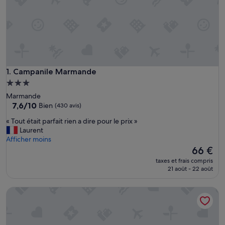
Campanile Marmande
1. Campanile Marmande
Hébergement
3.0 étoiles
Marmande
7.6
7,6/10
Bien
(430 avis)
sur
«
« Tout était parfait rien a dire pour le prix »
10,
T
Laurent
Bien,
o
Afficher moins
(430 avis)
u
Le
66 €
t
nouveau
taxes et frais compris
é
prix
21 août - 22 août
t
est
a
de
ibis budget Marmande
i
66 €
t
p
a