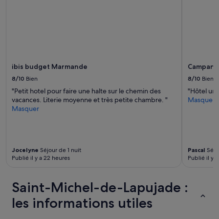
»
i
sont
n
susceptibles
s
de
m
changer.
a
Des
i
conditions
s
supplémentaires
ibis budget Marmande
Campani
s
peuvent
i
s’appliquer.
8/10
Bien
8/10
Bien
n
"Petit hotel pour faire une halte sur le chemin des
"Hôtel un 
o
vacances. Literie moyenne et très petite chambre. "
Masquer
n
Masquer
b
e
l
l
e
Jocelyne
Séjour de 1 nuit
Pascal
Séjou
d
Publié il y a 22 heures
Publié il y a
é
c
o
Saint-Michel-de-Lapujade :
,
les informations utiles
j
o
l