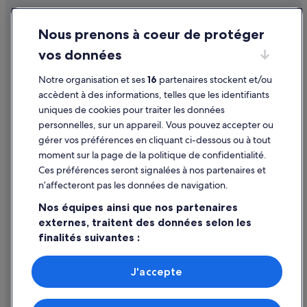
Hure : Maison d’hôtes
Conditions générales d'utilisation
Hure : hôtels
Nous prenons à coeur de protéger
Mentions légales / Nous contacter
La Réole : hôtels Hôtels acceptant les animaux de compagnie
vos données
Directives de contenu et signalement de contenus
La Réole : hôtels Hôtels LGBTQIA+ friendly
Notre organisation et ses
16
partenaires stockent et/ou
Aide
La Réole : hôtels
accèdent à des informations, telles que les identifiants
uniques de cookies pour traiter les données
Lamothe-Landerron : Châteaux
Assistance
personnelles, sur un appareil. Vous pouvez accepter ou
Le Puy : Maison d’hôtes
Annuler votre vol
gérer vos préférences en cliquant ci-dessous ou à tout
moment sur la page de la politique de confidentialité.
Les Esseintes : hôtels Hôtels LGBTQIA+ friendly
Annuler une réservation d'hôtel ou de location de vacances
Ces préférences seront signalées à nos partenaires et
Lévignac-De-Guyenne : hôtels Hôtels pas chers
Délais de remboursement
n’affecteront pas les données de navigation.
Lion d'Or : hôtels Hôtels avec spa
Utiliser un bon de réduction Expedia
Nos équipes ainsi que nos partenaires
Lion d'Or : hôtels
externes, traitent des données selon les
Documents de voyage internationaux
finalités suivantes :
Loupiac-De-La-Réole : hôtels
Utiliser des données de géolocalisation précises. Analyser
Marcellus : hôtels Hôtels pas chers
activement les caractéristiques de l’appareil pour
J'accepte
Marmande : hôtels Hôtels acceptant les animaux de compagnie
l’identification. Stocker et/ou accéder à des informations
Parmi les moyens de paiement acceptés sur expedia.fr figurent :
sur un appareil. Publicités et contenu personnalisés,
American Express, Diner’s Club International, Mastercard, Visa, Visa
Marmande : hôtels Hôtels avec parking
mesure de performance des publicités et du contenu,