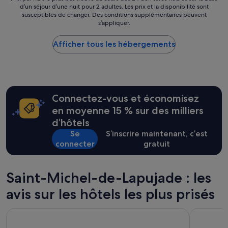
y
s
d’un séjour d’une nuit pour 2 adultes. Les prix et la disponibilité sont
par
e
susceptibles de changer. Des conditions supplémentaires peuvent
i
nuit
n
s’appliquer.
e
le
n
r
plus
e
e
Afficher tous les hébergements
bas
e
d
trouvé
t
a
au
t
n
cours
r
s
des
è
q
24 dernières
s
Connectez-vous et économisez
u
heures
p
e
sur
en moyenne 15 % sur des milliers
e
l
la
d’hôtels
t
q
base
i
Se
S’inscrire maintenant, c’est
u
d’un
t
connecter
gratuit
e
séjour
e
s
d’une
c
p
nuit
h
e
pour
Saint-Michel-de-Lapujade : les
a
t
2 adultes.
m
i
avis sur les hôtels les plus prisés
Les
b
t
prix
r
s
et
ibis budget Marmande
Campanil
e
c
la
.
o
disponibilité