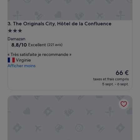
The Originals City, Hôtel de la Confluence
3. The Originals City, Hôtel de la Confluence
Hébergement
3.0 étoiles
Damazan
8.8
8,8/10
Excellent
(221 avis)
sur
«
« Très satisfaite je recommande »
10,
T
Virginie
Excellent,
r
Afficher moins
(221 avis)
è
Le
66 €
s
nouveau
taxes et frais compris
s
prix
5 sept. - 6 sept.
a
est
t
de
L'Hôtel du Lac
i
66 €
s
f
a
i
t
e
j