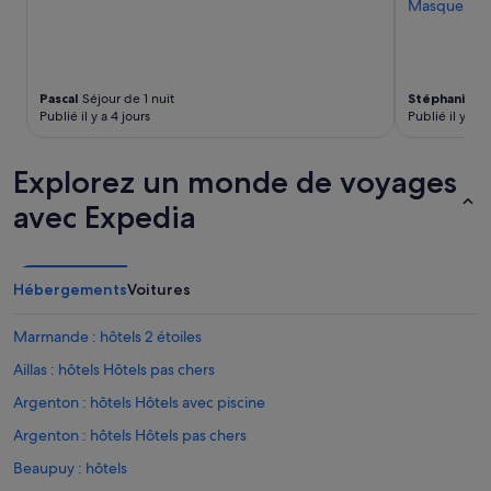
Masquer
e
changer.
r
Des
s
conditions
o
supplémentaires
n
peuvent
Pascal
Séjour de 1 nuit
Stéphanie
Sé
n
s’appliquer.
Publié il y a 4 jours
Publié il y a 11
e
l
Explorez un monde de voyages
a
c
avec Expedia
c
u
e
i
Hébergements
Voitures
l
l
a
Marmande : hôtels 2 étoiles
n
Aillas : hôtels Hôtels pas chers
t
.
Argenton : hôtels Hôtels avec piscine
P
e
Argenton : hôtels Hôtels pas chers
t
Beaupuy : hôtels
i
t