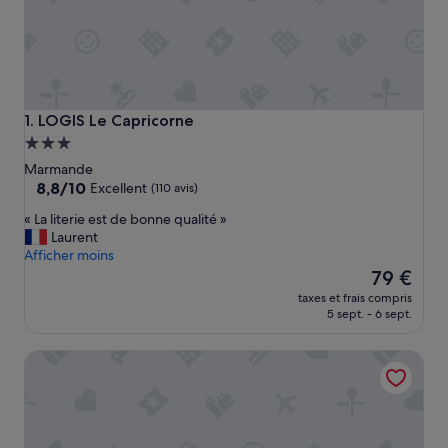
LOGIS Le Capricorne
1. LOGIS Le Capricorne
Hébergement
3.0 étoiles
Marmande
8.8
8,8/10
Excellent
(110 avis)
sur
«
« La literie est de bonne qualité »
10,
L
Laurent
Excellent,
a
Afficher moins
(110 avis)
l
Le
79 €
i
nouveau
taxes et frais compris
t
prix
5 sept. - 6 sept.
e
est
r
de
Domaine des deux rivières - B&B
i
79 €
e
e
s
t