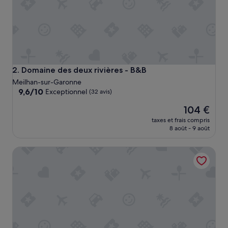
d
e
b
o
n
n
e
q
Domaine des deux rivières - B&B
2. Domaine des deux rivières - B&B
u
Meilhan-sur-Garonne
a
9.6
9,6/10
Exceptionnel
(32 avis)
l
sur
i
Le
104 €
10,
t
nouveau
Exceptionnel,
taxes et frais compris
é
prix
(32 avis)
8 août - 9 août
»
est
de
The Originals City, Hôtel de la Confluence
104 €