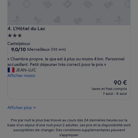
e
r
e
c
o
L'Hôtel du Lac
4. L'Hôtel du Lac
m
Hébergement
m
3.0 étoiles
a
Casteljaloux
n
9.0
9,0/10
Merveilleux
(132 avis)
d
sur
«
« Chambre propre, le spa est à plus ou moins 4 km. Personnel
e
10,
C
accueillant. Petit déjeuner très correct pour le prix »
»
Merveilleux,
h
JEAN-LUC
(132 avis)
a
Afficher moins
m
Le
90 €
b
nouveau
taxes et frais compris
r
prix
7 août - 8 août
e
est
p
de
Afficher plus
r
90 €
o
p
Prix
Prix par nuit le plus bas trouvé au cours des 24 dernières heures sur la
r
base d’un séjour d’une nuit pour 2 adultes. Les prix et la disponibilité sont
par
susceptibles de changer. Des conditions supplémentaires peuvent
e
nuit
s’appliquer.
,
le