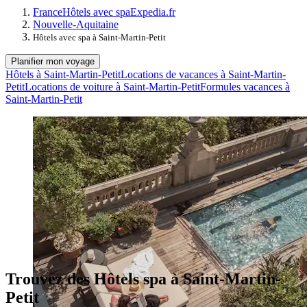
France
Hôtels avec spa
Expedia.fr
Nouvelle-Aquitaine
Hôtels avec spa à Saint-Martin-Petit
Planifier mon voyage
Hôtels à Saint-Martin-Petit
Locations de vacances à Saint-Martin-
Petit
Locations de voiture à Saint-Martin-Petit
Formules vacances à
Saint-Martin-Petit
Trouvez des Hôtels spa à Saint-Martin-
Petit