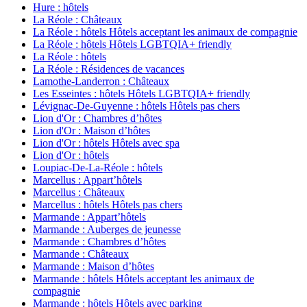
Hure : hôtels
La Réole : Châteaux
La Réole : hôtels Hôtels acceptant les animaux de compagnie
La Réole : hôtels Hôtels LGBTQIA+ friendly
La Réole : hôtels
La Réole : Résidences de vacances
Lamothe-Landerron : Châteaux
Les Esseintes : hôtels Hôtels LGBTQIA+ friendly
Lévignac-De-Guyenne : hôtels Hôtels pas chers
Lion d'Or : Chambres d’hôtes
Lion d'Or : Maison d’hôtes
Lion d'Or : hôtels Hôtels avec spa
Lion d'Or : hôtels
Loupiac-De-La-Réole : hôtels
Marcellus : Appart’hôtels
Marcellus : Châteaux
Marcellus : hôtels Hôtels pas chers
Marmande : Appart’hôtels
Marmande : Auberges de jeunesse
Marmande : Chambres d’hôtes
Marmande : Châteaux
Marmande : Maison d’hôtes
Marmande : hôtels Hôtels acceptant les animaux de
compagnie
Marmande : hôtels Hôtels avec parking