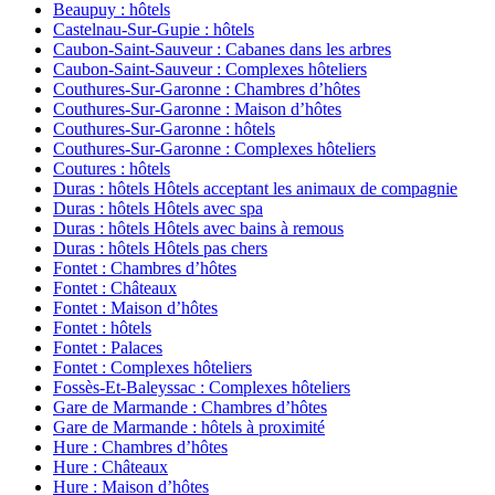
Beaupuy : hôtels
Castelnau-Sur-Gupie : hôtels
Caubon-Saint-Sauveur : Cabanes dans les arbres
Caubon-Saint-Sauveur : Complexes hôteliers
Couthures-Sur-Garonne : Chambres d’hôtes
Couthures-Sur-Garonne : Maison d’hôtes
Couthures-Sur-Garonne : hôtels
Couthures-Sur-Garonne : Complexes hôteliers
Coutures : hôtels
Duras : hôtels Hôtels acceptant les animaux de compagnie
Duras : hôtels Hôtels avec spa
Duras : hôtels Hôtels avec bains à remous
Duras : hôtels Hôtels pas chers
Fontet : Chambres d’hôtes
Fontet : Châteaux
Fontet : Maison d’hôtes
Fontet : hôtels
Fontet : Palaces
Fontet : Complexes hôteliers
Fossès-Et-Baleyssac : Complexes hôteliers
Gare de Marmande : Chambres d’hôtes
Gare de Marmande : hôtels à proximité
Hure : Chambres d’hôtes
Hure : Châteaux
Hure : Maison d’hôtes