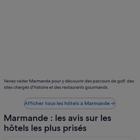
n
c
d
i
f
f
i
c
i
l
e
d
e
t
r
Venez visiter Marmande pour y découvrir des parcours de golf, des
o
sites chargés d'histoire et des restaurants gourmands.
u
v
e
Afficher tous les hôtels à Marmande
r
l
Marmande : les avis sur les
e
c
hôtels les plus prisés
a
l
Hôtel La Couronne