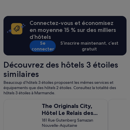
c
u
e
i
l
Connectez-vous et économisez
m
en moyenne 15 % sur des milliers
a
d’hôtels
i
s
Se
S’inscrire maintenant, c’est
c
connecter
gratuit
’
e
Découvrez des hôtels 3 étoiles
s
t
similaires
b
r
Beaucoup d’hôtels 3 étoiles proposent les mêmes services et
u
équipements que des hôtels 2 étoiles. Consultez la totalité des
y
hôtels 3 étoiles à Marmande.
a
n
The Originals City, Hôtel Le Relais des Deux Mers, Marmand
Hôtel Rest
t
The Originals City,
(
Hôtel Le Relais des
l
Deux Mers,
181 Rue Gutenberg Samazan
a
Nouvelle-Aquitaine
p
Marmande Sud