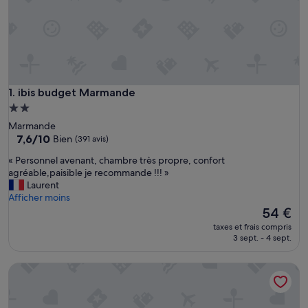
ibis budget Marmande
1. ibis budget Marmande
Hébergement
2.0 étoiles
Marmande
7.6
7,6/10
Bien
(391 avis)
sur
«
« Personnel avenant, chambre très propre, confort
10,
P
agréable,paisible je recommande !!! »
Bien,
e
Laurent
(391 avis)
r
Afficher moins
s
Le
54 €
o
nouveau
taxes et frais compris
n
prix
3 sept. - 4 sept.
n
est
e
de
Hôtel La Couronne
l
54 €
a
v
e