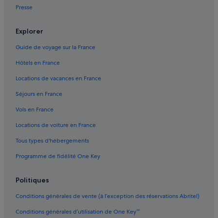
Presse
Caubon-Saint-Sauveur : Complexes hôteliers
Cocumont : hôtels
Explorer
Couthures-Sur-Garonne : Chambres d’hôtes
Guide de voyage sur la France
Couthures-Sur-Garonne : Maison d’hôtes
Hôtels en France
Couthures-Sur-Garonne : hôtels
Locations de vacances en France
Couthures-Sur-Garonne : Complexes hôteliers
Séjours en France
Fossès-Et-Baleyssac : Complexes hôteliers
Vols en France
Fourques-Sur-Garonne : hôtels
Locations de voiture en France
Gare de Marmande : Chambres d’hôtes
Tous types d'hébergements
Gare de Marmande : hôtels à proximité
Programme de fidélité One Key
Gontaud-De-Nogaret : Auberges
Gontaud-De-Nogaret : Chambres d’hôtes
Politiques
Gontaud-De-Nogaret : Maison d’hôtes
Conditions générales de vente (à l’exception des réservations Abritel)
Gontaud-De-Nogaret : hôtels
Conditions générales d’utilisation de One Key™
Gontaud-De-Nogaret : Ranchs