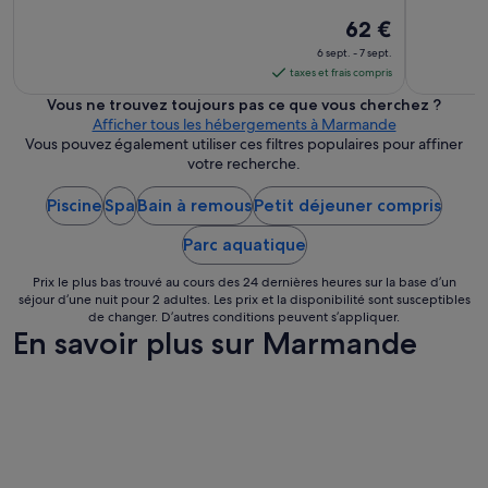
l
a
Le
62 €
c
prix
6 sept. - 7 sept.
e
est
taxes et frais compris
d
de 62 €
u
Vous ne trouvez toujours pas ce que vous cherchez ?
par
v
Afficher tous les hébergements à Marmande
nuit
i
Vous pouvez également utiliser ces filtres populaires pour affiner
l
du 6
votre recherche.
l
sept.
a
Piscine
Spa
Bain à remous
Petit déjeuner compris
au 7
g
sept..
e
Parc aquatique
)
p
Prix le plus bas trouvé au cours des 24 dernières heures sur la base d’un
a
séjour d’une nuit pour 2 adultes. Les prix et la disponibilité sont susceptibles
s
de changer. D’autres conditions peuvent s’appliquer.
En savoir plus sur Marmande
d
e
c
l
i
m
d
o