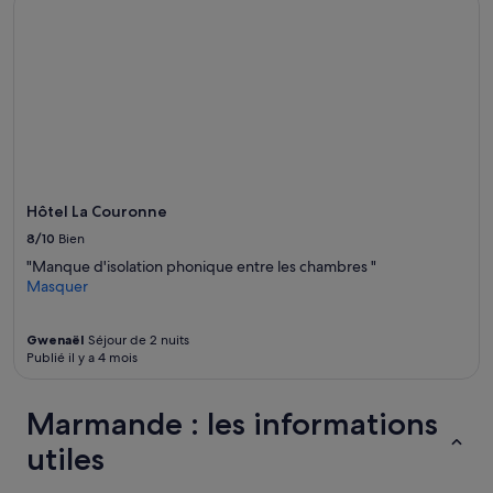
m
e
l
a
f
e
n
ê
t
r
e
Hôtel La Couronne
o
8/10
Bien
u
v
"Manque d'isolation phonique entre les chambres "
e
Masquer
r
t
Gwenaël
Séjour de 2 nuits
e
Publié il y a 4 mois
.
A
u
Marmande : les informations
t
r
utiles
e
m