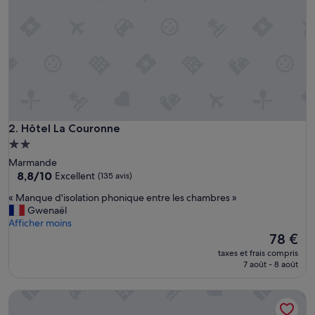
n
a
n
t
,
c
h
a
m
b
Hôtel La Couronne
2. Hôtel La Couronne
r
Hébergement
e
2.0 étoiles
Marmande
t
8.8
8,8/10
Excellent
(135 avis)
r
sur
è
«
« Manque d'isolation phonique entre les chambres »
10,
s
M
Gwenaël
Excellent,
p
a
Afficher moins
(135 avis)
r
n
Le
78 €
o
q
nouveau
p
taxes et frais compris
u
prix
7 août - 8 août
r
e
est
e
d
de
,
Appart'hôtel les Tilleuls
'
78 €
c
i