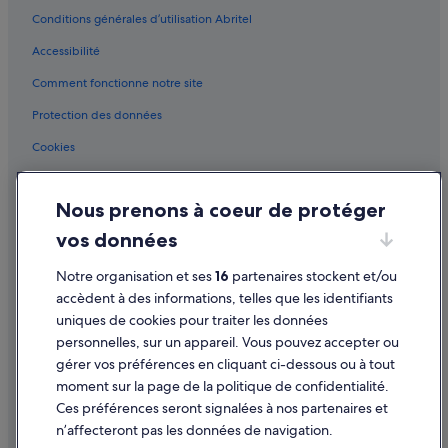
Conditions générales d’utilisation Abritel
Gontaud-De-Nogaret : Complexes hôteliers
Accessibilité
Grézet-Cavagnan : Cabanes dans les arbres
Comment fonctionne notre site
Guérin : Châteaux
Hure : Chambres d’hôtes
Protection des données
Hure : Châteaux
Cookies
Hure : Maison d’hôtes
Conditions générales d'utilisation
Hure : hôtels
Nous prenons à coeur de protéger
Mentions légales / Nous contacter
Lamothe-Landerron : Châteaux
vos données
Directives de contenu et signalement de contenus
Lévignac-De-Guyenne : hôtels Hôtels pas chers
Notre organisation et ses
16
partenaires stockent et/ou
Aide
Lion d'Or : Chambres d’hôtes
accèdent à des informations, telles que les identifiants
uniques de cookies pour traiter les données
Lion d'Or : Maison d’hôtes
Assistance
personnelles, sur un appareil. Vous pouvez accepter ou
Lion d'Or : hôtels Hôtels avec spa
Annuler votre vol
gérer vos préférences en cliquant ci-dessous ou à tout
Lion d'Or : hôtels
moment sur la page de la politique de confidentialité.
Annuler une réservation d'hôtel ou de location de vacances
Ces préférences seront signalées à nos partenaires et
Marcellus : Appart’hôtels
Délais de remboursement
n’affecteront pas les données de navigation.
Marcellus : Châteaux