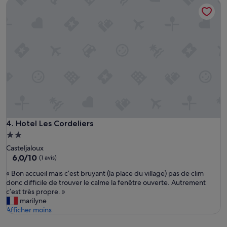
Hotel Les Cordeliers
r
b
80 €
h
e
l
a
c
e
m
o
»
b
m
r
m
e
a
s
n
»
d
e
!
!
!
»
Hotel Les Cordeliers
4. Hotel Les Cordeliers
Hébergement
2.0 étoiles
Casteljaloux
6.0
6,0/10
(1 avis)
sur
«
« Bon accueil mais c’est bruyant (la place du village) pas de clim
10,
B
donc difficile de trouver le calme la fenêtre ouverte. Autrement
(1 avis)
o
c’est très propre. »
n
marilyne
a
Afficher moins
c