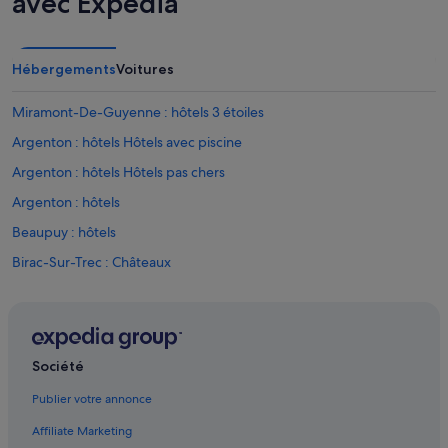
avec Expedia
Hébergements
Voitures
Miramont-De-Guyenne : hôtels 3 étoiles
Argenton : hôtels Hôtels avec piscine
Argenton : hôtels Hôtels pas chers
Argenton : hôtels
Beaupuy : hôtels
Birac-Sur-Trec : Châteaux
Bouglon : hôtels
Cambes : hôtels
Canton de Seyches : hôtels
Société
Canton du Mas-d'Agenais : hôtels
Publier votre annonce
Castelnau-Sur-Gupie : hôtels
Affiliate Marketing
Caubon-Saint-Sauveur : Cabanes dans les arbres