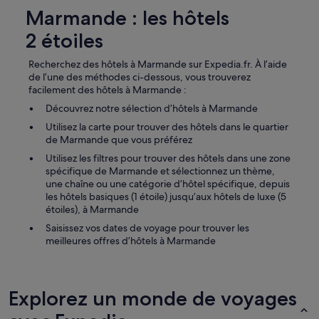
e
Marmande : les hôtels
n
t
2 étoiles
c
’
Recherchez des hôtels à Marmande sur Expedia.fr. À l’aide
e
de l’une des méthodes ci-dessous, vous trouverez
s
facilement des hôtels à Marmande :
t
Découvrez notre sélection d’hôtels à Marmande
t
r
Utilisez la carte pour trouver des hôtels dans le quartier
è
de Marmande que vous préférez
s
Utilisez les filtres pour trouver des hôtels dans une zone
p
spécifique de Marmande et sélectionnez un thème,
r
une chaîne ou une catégorie d’hôtel spécifique, depuis
o
les hôtels basiques (1 étoile) jusqu’aux hôtels de luxe (5
p
étoiles), à Marmande
r
e
Saisissez vos dates de voyage pour trouver les
.
meilleures offres d’hôtels à Marmande
»
Explorez un monde de voyages