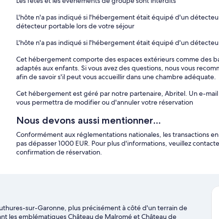
Les fêtes et les événements de groupe sont interdits
L'hôte n'a pas indiqué si l'hébergement était équipé d'un détect
détecteur portable lors de votre séjour
L'hôte n'a pas indiqué si l'hébergement était équipé d'un détecte
Cet hébergement comporte des espaces extérieurs comme des balc
adaptés aux enfants. Si vous avez des questions, nous vous reco
afin de savoir s'il peut vous accueillir dans une chambre adéquate.
Cet hébergement est géré par notre partenaire, Abritel. Un e-mail 
vous permettra de modifier ou d'annuler votre réservation
Nous devons aussi mentionner…
Conformément aux réglementations nationales, les transactions 
pas dépasser 1000 EUR. Pour plus d'informations, veuillez contac
confirmation de réservation.
thures-sur-Garonne, plus précisément à côté d'un terrain de
visitant les emblématiques Château de Malromé et Château de