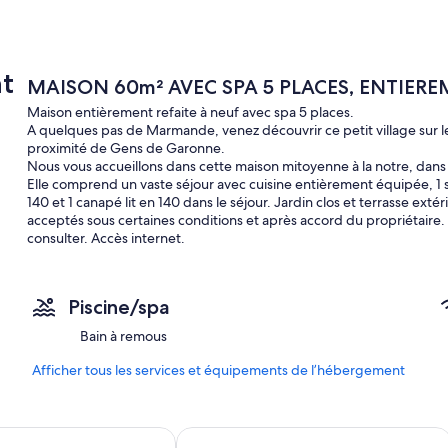
t
MAISON 60m² AVEC SPA 5 PLACES, ENTIER
Maison entièrement refaite à neuf avec spa 5 places.
A quelques pas de Marmande, venez découvrir ce petit village sur l
proximité de Gens de Garonne.
Nous vous accueillons dans cette maison mitoyenne à la notre, dans
Elle comprend un vaste séjour avec cuisine entièrement équipée, 1 s
140 et 1 canapé lit en 140 dans le séjour. Jardin clos et terrasse ext
acceptés sous certaines conditions et après accord du propriétaire. L
consulter. Accès internet.
Piscine/spa
Bain à remous
Afficher tous les services et équipements de l’hébergement
 Marmande Sud
ricorne
Domaine des deux rivières - B&B