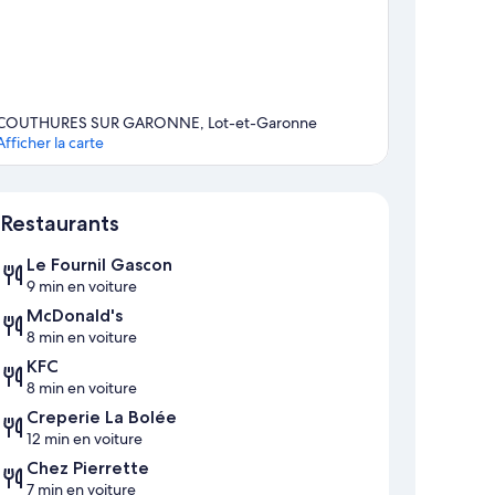
COUTHURES SUR GARONNE, Lot-et-Garonne
Afficher la carte
Carte
Restaurants
Le Fournil Gascon
9 min en voiture
McDonald's
8 min en voiture
KFC
8 min en voiture
Creperie La Bolée
12 min en voiture
Chez Pierrette
7 min en voiture