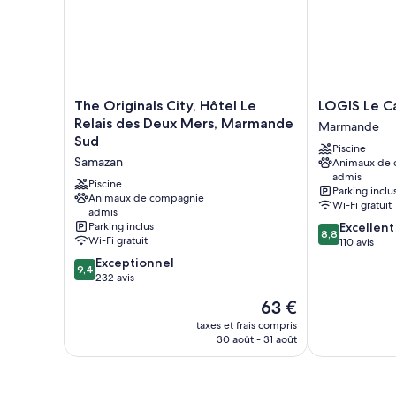
The
LOGIS
The Originals City, Hôtel Le
LOGIS Le C
Originals
Le
Relais des Deux Mers, Marmande
Marmande
City,
Capricorne
Sud
Piscine
Hôtel
Marmande
Samazan
Animaux de
Le
admis
Relais
Piscine
Parking inclu
des
Animaux de compagnie
Wi-Fi gratuit
admis
Deux
8.8
Parking inclus
Excellent
Mers,
8,8
Wi-Fi gratuit
sur
110 avis
Marmande
10,
9.4
Sud
Exceptionnel
9,4
Excellent,
sur
Samazan
232 avis
110 avis
10,
Le
63 €
Exceptionnel,
nouveau
232 avis
taxes et frais compris
prix
30 août - 31 août
est
de
63 €