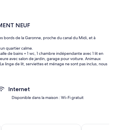
EMENT NEUF
es bords de la Garonne, proche du canal du Midi, et à
 un quartier calme.
alle de bains + 1 wc, 1 chambre indépendante avec 1 lit en
érieure avec salon de jardin, garage pour voiture. Animaux
e linge de lit, serviettes et ménage ne sont pas inclus, nous
Internet
Disponible dans la maison : Wi-Fi gratuit
The Originals City, Hôtel de la Confluence
HOTEL DU LION D OR