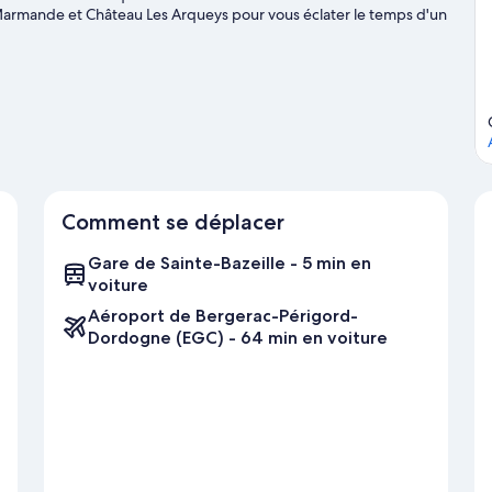
Marmande et Château Les Arqueys pour vous éclater le temps d'un
Casteljaloux méritent aussi une visite. Les environs de cet
quer dans ou au bord de l'eau, comme le bateau à moteur ou
Couthures-sur-Garonne
thures-sur-Garonne
Comment se déplacer
Gare de Sainte-Bazeille - 5 min en
voiture
Aéroport de Bergerac-Périgord-
Dordogne (EGC) - 64 min en voiture