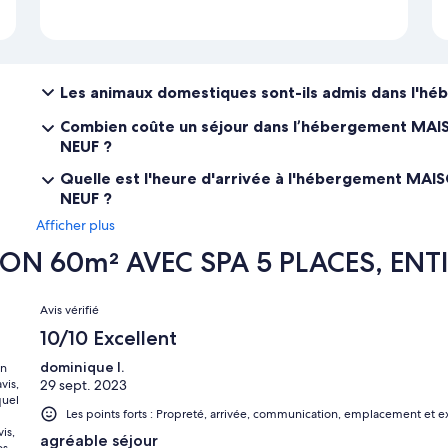
Les animaux domestiques sont-ils admis dans l'h
Combien coûte un séjour dans l’hébergement MA
NEUF ?
Quelle est l'heure d'arrivée à l'hébergement MA
NEUF ?
Afficher plus
ISON 60m² AVEC SPA 5 PLACES, EN
Avis
Avis vérifié
10/10 Excellent
dominique l.
en
vis,
29 sept. 2023
quel
Les points forts : Propreté, arrivée, communication, emplacement et e
is,
agréable séjour
os