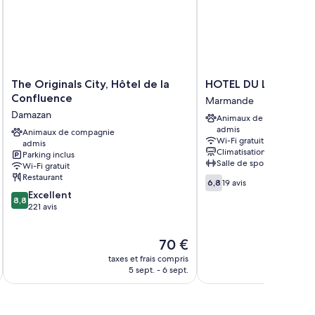
The
HOTEL
The Originals City, Hôtel de la
HOTEL DU LION D O
Originals
DU
Confluence
Marmande
City,
LION
Damazan
Animaux de compagnie
Hôtel
D
admis
de
Animaux de compagnie
OR
Wi-Fi gratuit
admis
la
Marmande
Climatisation
Parking inclus
Confluence
Salle de sport
Wi-Fi gratuit
Damazan
Restaurant
6.8
6,8
19 avis
sur
8.8
Excellent
8,8
10,
sur
221 avis
19 avis
10,
Excellent,
Le
70 €
221 avis
nouveau
taxes et frais compris
prix
5 sept. - 6 sept.
est
de
70 €