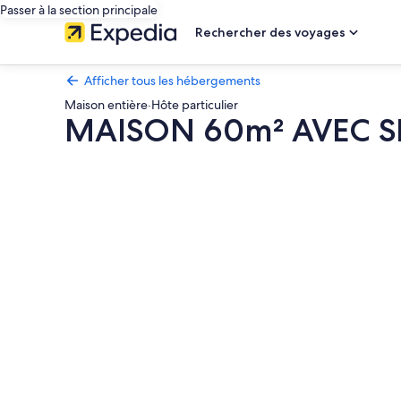
Passer à la section principale
Rechercher des voyages
Afficher tous les hébergements
Maison entière
·
Hôte particulier
MAISON 60m² AVEC S
Galerie
photos
de
l’hébergement
MAISON
60m²
AVEC
SPA
5