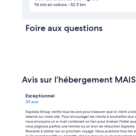
56 min en voiture
- 52.5 km
Foire aux questions
Avis sur l’hébergement MA
Avis
Exceptionnel
39 avis
Expedia Group vérifie tous les avis pour s’assurer que le client a bi
réservé sur notre site. Pour encourager les clients à soumettre leur a
nous envoyons un e-mail contenant un lien pour évaluer l’hôtel au
nous joignons parfois une remise ou un bon de réduction Expedia
Rewards à utiliser sur un prochain voyage. Nous publions tous les av
qu’ils soient positifs ou négatifs, dans la mesure où ils respectent n