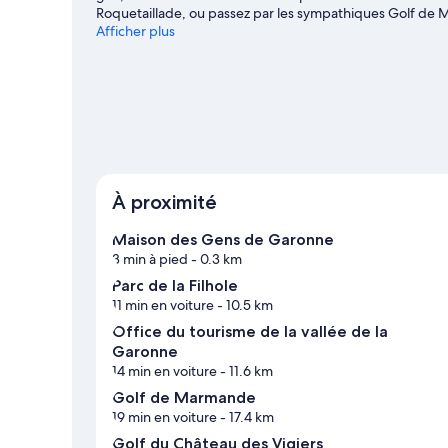
Roquetaillade, ou passez par les sympathiques Golf de 
après-midi. Les agréables Parc du Griffon et Les Bains de 
Afficher plus
hébergement abritent une multitude d'activités à prati
encore la pêche.
Consultez notre guide de voyage sur 
Afficher plus de locations saisonnières à Cou
À proximité
Maison des Gens de Garonne
3 min à pied
- 0.3 km
Parc de la Filhole
11 min en voiture
- 10.5 km
Office du tourisme de la vallée de la
Garonne
14 min en voiture
- 11.6 km
Golf de Marmande
19 min en voiture
- 17.4 km
Golf du Château des Vigiers