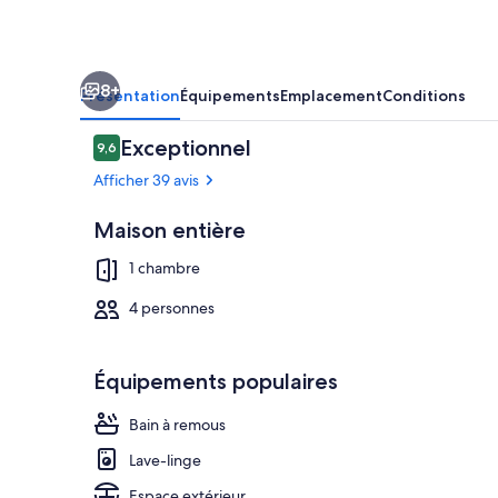
PLACES,
ENTIEREMENT
NEUF
8+
Présentation
Équipements
Emplacement
Conditions
Avis
Exceptionnel
9,6
9,6 sur 10
voyageurs
Afficher 39 avis
Maison entière
Intérieur
1 chambre
4 personnes
Équipements populaires
Bain à remous
Lave-linge
Espace extérieur