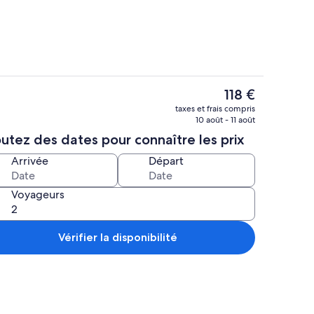
Le
118 €
prix
illoire, réfrigérateur, micro-ondes, four
Restauration extérieure
taxes et frais compris
actuel
10 août - 11 août
est
utez des dates pour connaître les prix
de
118 €.
Arrivée
Départ
Voyageurs
Vérifier la disponibilité