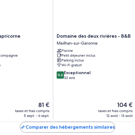
Domaine
apricorne
Domaine des deux rivières - B&B
des
Meilhan-sur-Garonne
deux
Piscine
rivières
 compagnie
Petit déjeuner inclus
-
Parking inclus
B&B
s
Wi-Fi gratuit
Meilhan-
9.6
Exceptionnel
sur-
9,6
sur
32 avis
Garonne
10,
Exceptionnel,
32 avis
Le
Le
81 €
104 €
nouveau
nouveau
taxes et frais compris
taxes et frais compris
prix
prix
5 sept. - 6 sept.
12 août - 13 août
est
est
de
de
Comparer des hébergements similaires
81 €
104 €