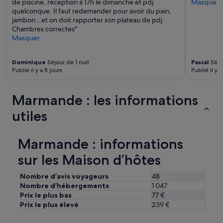
de piscine, réception à 17h le dimanche et pdj
Masquer
r
quelconque. Il faut redemander pour avoir du pain,
e
jambon...et on doit rapporter son plateau de pdj.
s
Chambres correctes"
m
Masquer
a
i
s
Dominique
Séjour de 1 nuit
Pascal
Séjou
o
Publié il y a 5 jours
Publié il y a
n
d
é
Marmande : les informations
l
utiles
i
c
i
e
Marmande : informations
u
sur les Maison d’hôtes
s
e
s
Nombre d’avis voyageurs
48
»
Nombre d’hébergements
1 047
Prix le plus bas
77 €
Prix le plus élevé
239 €