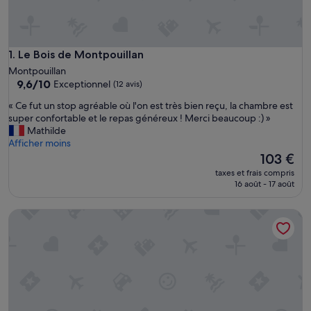
Le Bois de Montpouillan
1. Le Bois de Montpouillan
Montpouillan
9.6
9,6/10
Exceptionnel
(12 avis)
sur
«
« Ce fut un stop agréable où l'on est très bien reçu, la chambre est
10,
C
super confortable et le repas généreux ! Merci beaucoup :) »
Exceptionnel,
e
Mathilde
(12 avis)
f
Afficher moins
u
Le
103 €
t
nouveau
taxes et frais compris
u
prix
16 août - 17 août
n
est
s
de
Le Nid du Coucou
t
103 €
o
p
a
g
r
é
a