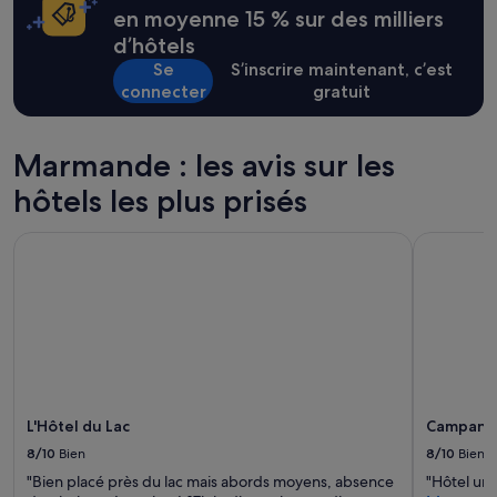
,
sur
en moyenne 15 % sur des milliers
i
p
la
b
d’hôtels
e
base
e
t
Se
S’inscrire maintenant, c’est
d’un
a
i
connecter
gratuit
séjour
u
t
d’une
c
d
nuit
o
é
pour
u
Marmande : les avis sur les
j
2 adultes.
p
e
hôtels les plus prisés
Les
:
u
prix
)
n
et
»
L'Hôtel du Lac
Campanil
e
la
r
disponibilité
a
sont
v
susceptibles
e
de
c
changer.
c
Des
o
conditions
n
supplémentaires
L'Hôtel du Lac
Campani
f
peuvent
i
s’appliquer.
8/10
Bien
8/10
Bien
t
"Bien placé près du lac mais abords moyens, absence
"Hôtel un 
u