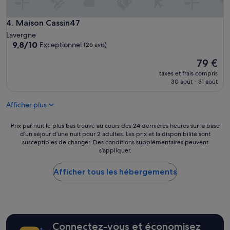
s
b
a
l
g
Maison Cassin47
4. Maison Cassin47
e
r
e
Lavergne
é
t
9.8
9,8/10
Exceptionnel
(26 avis)
a
l
sur
b
Le
79 €
e
10,
l
nouveau
r
Exceptionnel,
taxes et frais compris
e
prix
e
(26 avis)
30 août - 31 août
,
est
p
h
de
a
o
Afficher plus
79 €
s
t
g
e
Prix
Prix par nuit le plus bas trouvé au cours des 24 dernières heures sur la base
é
a
d’un séjour d’une nuit pour 2 adultes. Les prix et la disponibilité sont
par
n
c
susceptibles de changer. Des conditions supplémentaires peuvent
nuit
é
c
s’appliquer.
le
r
e
plus
e
u
Afficher tous les hébergements
bas
u
i
trouvé
x
l
au
!
l
cours
M
a
des
e
n
24 dernières
r
t
Connectez-vous et économisez
heures
c