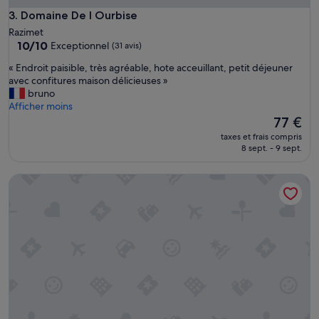
l
Domaine De l Ourbise
3. Domaine De l Ourbise
a
Razimet
c
10.0
10/10
Exceptionnel
h
(31 avis)
sur
a
«
« Endroit paisible, très agréable, hote acceuillant, petit déjeuner
10,
m
E
avec confitures maison délicieuses »
Exceptionnel,
b
n
bruno
(31 avis)
r
d
Afficher moins
e
r
Le
77 €
e
o
nouveau
s
taxes et frais compris
i
prix
t
8 sept. - 9 sept.
t
est
s
p
de
u
Maison Cassin47
a
77 €
p
i
e
s
r
i
c
b
o
l
n
e
f
,
o
t
r
r
t
è
a