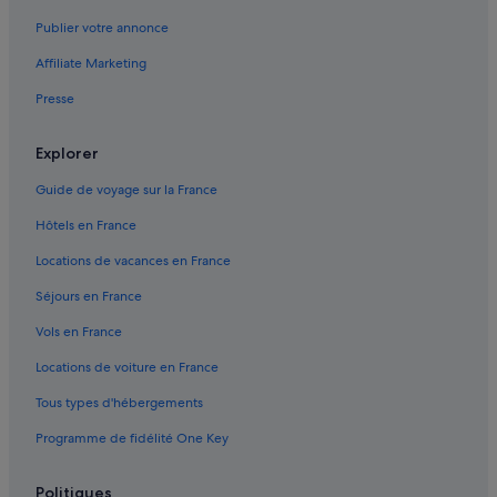
Canton de Seyches : hôtels
Publier votre annonce
Canton du Mas-d'Agenais : hôtels
Affiliate Marketing
Castelnau-Sur-Gupie : hôtels
Presse
Cocumont : hôtels
Couthures-Sur-Garonne : Chambres d’hôtes
Explorer
Couthures-Sur-Garonne : Maison d’hôtes
Guide de voyage sur la France
Couthures-Sur-Garonne : hôtels
Hôtels en France
Couthures-Sur-Garonne : Complexes hôteliers
Locations de vacances en France
Fontet : hôtels
Séjours en France
Fourques-Sur-Garonne : hôtels
Vols en France
Gare de Marmande : Chambres d’hôtes
Locations de voiture en France
Gare de Marmande : hôtels à proximité
Tous types d'hébergements
Gontaud-De-Nogaret : hôtels
Programme de fidélité One Key
Hure : hôtels
La Réole : hôtels Hôtels acceptant les animaux de compagnie
Politiques