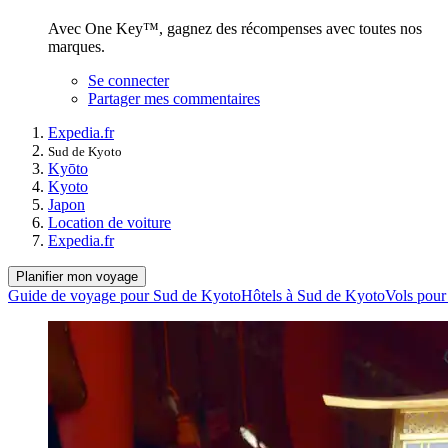
Avec One Key™, gagnez des récompenses avec toutes nos
marques.
Se connecter
Partager mes commentaires
Expedia.fr
Sud de Kyoto
Kyōto
Kyoto
Japon
Location de voiture
Expedia.fr
Planifier mon voyage
Guide de voyage pour Sud de Kyoto
Hôtels à Sud de Kyoto
Vols pour