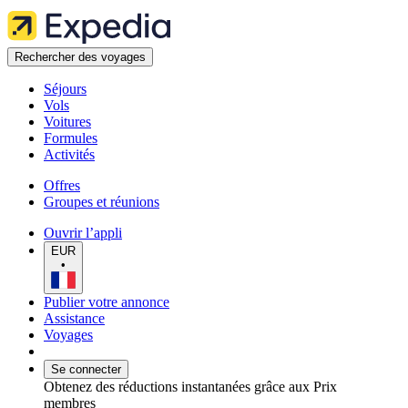
Rechercher des voyages
Séjours
Vols
Voitures
Formules
Activités
Offres
Groupes et réunions
Ouvrir l’appli
EUR
•
Publier votre annonce
Assistance
Voyages
Se connecter
Obtenez des réductions instantanées grâce aux Prix
membres