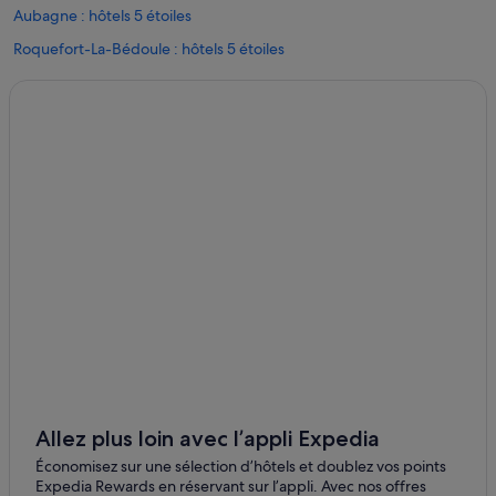
Aubagne : hôtels 5 étoiles
Roquefort-La-Bédoule : hôtels 5 étoiles
Aubagne : Appart’hôtels
Aubagne : Auberges de jeunesse
Aubagne : Cabanes dans les arbres
Aubagne : Chambres d’hôtes
Aubagne : Châteaux
Aubagne : Maison d’hôtes
Aubagne : hôtels Hôtels acceptant les animaux de compagnie
Aubagne : hôtels Hôtels de plage
Aubagne : hôtels Hôtels dans un domaine viticole
Aubagne : hôtels Hôtels historiques
Aubagne : hôtels Hôtels avec parc aquatique
Allez plus loin avec l’appli Expedia
Aubagne : hôtels Hôtels familiaux
Économisez sur une sélection d’hôtels et doublez vos points
Aubagne : hôtels Hôtels romantiques
Expedia Rewards en réservant sur l’appli. Avec nos offres