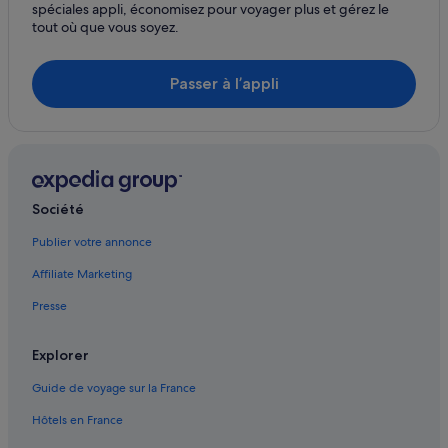
spéciales appli, économisez pour voyager plus et gérez le
Aubagne : hôtels Hôtels avec centre de fitness
tout où que vous soyez.
Aubagne : hôtels
Aubagne : Maisons de ville
Passer à l’appli
Aubagne : Palaces
Aubagne : Pousadas
Aubagne : Résidences de vacances
Aubagne : Complexes hôteliers
Société
Carnoux-En-Provence : Appart’hôtels
Publier votre annonce
Carnoux-En-Provence : Auberges
Affiliate Marketing
Carnoux-En-Provence : Maison d’hôtes
Presse
Carnoux-En-Provence : hôtels Hôtels acceptant les animaux de
compagnie
Explorer
Carnoux-En-Provence : hôtels Hôtels avec parking
Guide de voyage sur la France
Carnoux-En-Provence : hôtels Hôtels avec piscine
Hôtels en France
Carnoux-En-Provence : hôtels Hôtels LGBTQIA+ friendly