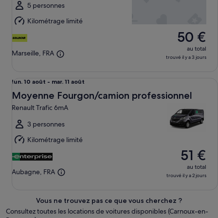
août
5 personnes
au
Kilométrage limité
lun.
50 €
10
août
au total
Marseille, FRA
trouvé il y a 3 jours
Moyenne Fourgon/camion professionnel Renault Trafic 6m
Du
lun. 10 août - mar. 11 août
lun.
Moyenne Fourgon/camion professionnel
10
Renault Trafic 6mA
août
au
3 personnes
mar.
Kilométrage limité
11
51 €
août
au total
Aubagne, FRA
trouvé il y a 2 jours
Vous ne trouvez pas ce que vous cherchez ?
Consultez toutes les locations de voitures disponibles (Carnoux-en-