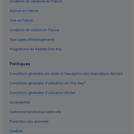
Locations de vacances en France
Carnoux-En-Provence : hôtels
Carnoux-En-Provence : Lodges
Séjours en France
Carnoux-En-Provence : Maisons de ville
Vols en France
Carnoux-En-Provence : Palaces
Locations de voiture en France
Carnoux-En-Provence : Motels
Tous types d'hébergements
Carnoux-En-Provence : Résidences de vacances
Programme de fidélité One Key
Carnoux-En-Provence : Complexes hôteliers
Politiques
Carnoux-En-Provence : Riads
Cassis : hôtels Hôtels avec terrains de tennis
Conditions générales de vente (à l’exception des réservations Abritel)
Cassis : hôtels Hôtels historiques
Conditions générales d’utilisation de One Key™
Cassis : hôtels Hôtels tout compris
Conditions générales d’utilisation Abritel
Cassis : hôtels Hôtels avec bains à remous
Accessibilité
Gare d'Aubagne : Appart’hôtels
Comment fonctionne notre site
Gare de Cassis : Appart’hôtels
Protection des données
Gare de Cassis : Auberges de jeunesse
Cookies