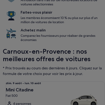
Annulation sans frais sur de nombreuses locations de
voitures sélectionnées
Faites-vous plaisir
Les membres économisent 10 % ou plus sur plus d’un
million de voitures de location
Achetez malin
Comparez les fournisseurs pour réaliser de grandes
économies
Carnoux-en-Provence : nos
meilleures offres de voitures
* Prix trouvés au cours des dernières 6 jours. Cliquez sur la
formule de votre choix pour voir les prix à jour.
Mini Citadine Fiat 500
Du
dim. 9 août - lun. 10 août
dim.
Mini Citadine
9
Fiat 500
août
au
4 personnes