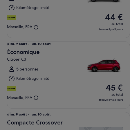
lun.
Kilométrage limité
10
44 €
août
au total
Marseille, FRA
trouvé il y a 3 jours
Économique Citroen C3
Du
dim. 9 août - lun. 10 août
dim.
Économique
9
Citroen C3
août
au
5 personnes
lun.
Kilométrage limité
10
45 €
août
au total
Marseille, FRA
trouvé il y a 3 jours
Compacte Crossover undefined
Du
dim. 9 août - lun. 10 août
dim.
Compacte Crossover
9