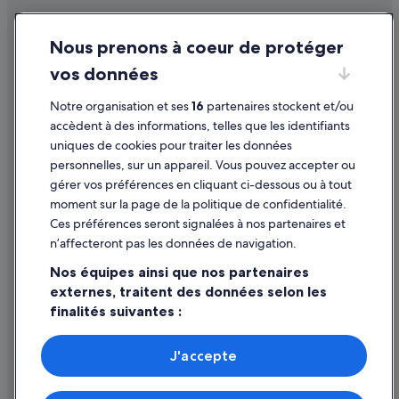
Gare de Cassis : Chambres d’hôtes
Conditions générales d'utilisation
Gare de Cassis : Châteaux
Nous prenons à coeur de protéger
Mentions légales / Nous contacter
Gare de Cassis : hôtels à proximité
vos données
Directives de contenu et signalement de contenus
La Penne-sur-Huveaune : Appart’hôtels
Notre organisation et ses
16
partenaires stockent et/ou
La Penne-sur-Huveaune : Cabanes dans les arbres
Aide
accèdent à des informations, telles que les identifiants
La Penne-sur-Huveaune : Maison d’hôtes
uniques de cookies pour traiter les données
Assistance
personnelles, sur un appareil. Vous pouvez accepter ou
La Penne-sur-Huveaune : Maisons de ville
Annuler votre vol
gérer vos préférences en cliquant ci-dessous ou à tout
Musée de la Légion étrangère : hôtels à proximité
moment sur la page de la politique de confidentialité.
Annuler une réservation d'hôtel ou de location de vacances
Roquefort-La-Bédoule : Agrotourisme
Ces préférences seront signalées à nos partenaires et
Délais de remboursement
n’affecteront pas les données de navigation.
Roquefort-La-Bédoule : Appart’hôtels
Utiliser un bon de réduction Expedia
Nos équipes ainsi que nos partenaires
Roquefort-La-Bédoule : Auberges
externes, traitent des données selon les
Documents de voyage internationaux
Roquefort-La-Bédoule : Cabanes dans les arbres
finalités suivantes :
Roquefort-La-Bédoule : Chambres d’hôtes
Utiliser des données de géolocalisation précises. Analyser
activement les caractéristiques de l’appareil pour
Roquefort-La-Bédoule : Châteaux
J'accepte
l’identification. Stocker et/ou accéder à des informations
Parmi les moyens de paiement acceptés sur expedia.fr figurent :
Roquefort-La-Bédoule : Maison d’hôtes
sur un appareil. Publicités et contenu personnalisés,
American Express, Diner’s Club International, Mastercard, Visa, Visa
mesure de performance des publicités et du contenu,