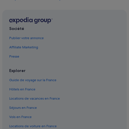
Calanques de Marseille : Agrotourisme
Calanques de Marseille : Appart’hôtels
Calanques de Marseille : Chambres d’hôtes
Société
Calanques de Marseille : Châteaux
Publier votre annonce
Calanques de Marseille : Maison d’hôtes
Affiliate Marketing
Calanques de Marseille : hôtels Hôtels de luxe
Presse
Calanques de Marseille : Maisons de campagne
Calanques de Marseille : Résidences de vacances
Explorer
Calanques de Marseille : Complexes hôteliers
Guide de voyage sur la France
Carnoux-En-Provence : Auberges
Hôtels en France
Carnoux-En-Provence : Maison d’hôtes
Locations de vacances en France
Cassis : Appart’hôtels
Séjours en France
Cassis : Auberges de jeunesse
Vols en France
Cassis : Auberges
Locations de voiture en France
Cassis : Bateaux de croisière