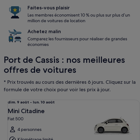
Faites-vous plaisir
Les membres économisent 10 % ou plus sur plus d’un
million de voitures de location
Achetez malin
Comparez les fournisseurs pour réaliser de grandes
économies
Port de Cassis : nos meilleures
offres de voitures
* Prix trouvés au cours des dernières 6 jours. Cliquez sur la
formule de votre choix pour voir les prix à jour.
Mini Citadine Fiat 500
Du
dim. 9 août - lun. 10 août
dim.
Mini Citadine
9
Fiat 500
août
au
4 personnes
lun.
Kilométrage limité