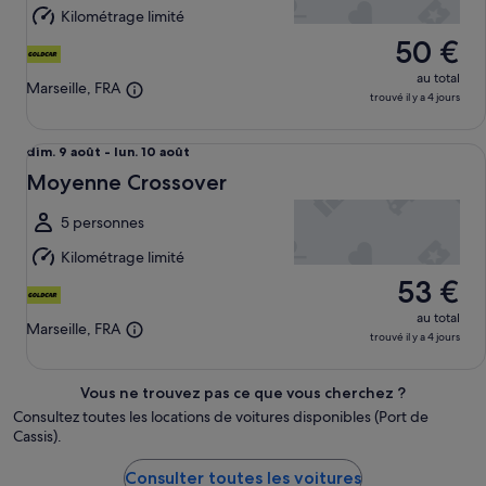
au
Kilométrage limité
lun.
50 €
10
août
au total
Marseille, FRA
trouvé il y a 4 jours
Moyenne Crossover undefined
Du
dim. 9 août - lun. 10 août
dim.
Moyenne Crossover
9
août
5 personnes
au
Kilométrage limité
lun.
53 €
10
août
au total
Marseille, FRA
trouvé il y a 4 jours
Vous ne trouvez pas ce que vous cherchez ?
Consultez toutes les locations de voitures disponibles (Port de
Cassis).
Consulter toutes les voitures