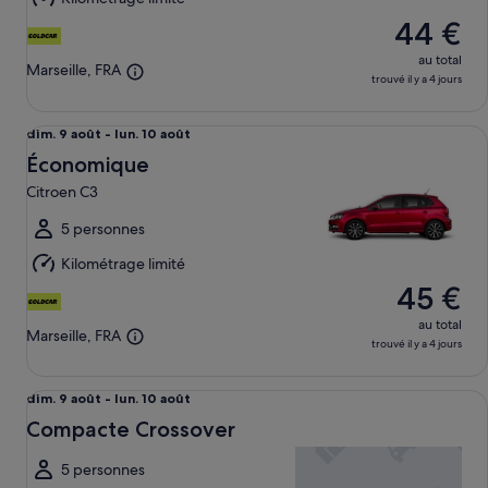
10
44 €
août
au total
Marseille, FRA
trouvé il y a 4 jours
Économique Citroen C3
Du
dim. 9 août - lun. 10 août
dim.
Économique
9
Citroen C3
août
au
5 personnes
lun.
Kilométrage limité
10
45 €
août
au total
Marseille, FRA
trouvé il y a 4 jours
Compacte Crossover undefined
Du
dim. 9 août - lun. 10 août
dim.
Compacte Crossover
9
août
5 personnes