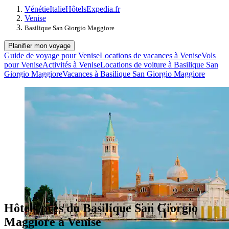
Vénétie
Italie
Hôtels
Expedia.fr
Venise
Basilique San Giorgio Maggiore
Planifier mon voyage
Guide de voyage pour Venise
Locations de vacances à Venise
Vols
pour Venise
Activités à Venise
Locations de voiture à Basilique San
Giorgio Maggiore
Vacances à Basilique San Giorgio Maggiore
Hôtels près du Basilique San Giorgio
Maggiore à Venise