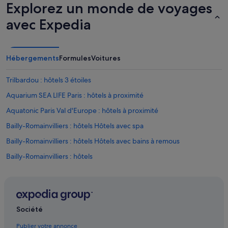
Explorez un monde de voyages
e
c
p
o
avec Expedia
a
p
r
i
f
e
a
u
Hébergements
Formules
Voitures
i
x
t
e
e
Trilbardou : hôtels 3 étoiles
t
,
d
Aquarium SEA LIFE Paris : hôtels à proximité
s
é
e
l
Aquatonic Paris Val d'Europe : hôtels à proximité
r
i
v
Bailly-Romainvilliers : hôtels Hôtels avec spa
c
i
i
Bailly-Romainvilliers : hôtels Hôtels avec bains à remous
e
e
t
u
Bailly-Romainvilliers : hôtels
t
x
e
Centre commercial Val d'Europe : hôtels à proximité
.
s
»
Chalifert : hôtels
,
d
Chessy : hôtels Hôtels avec parking
r
Société
a
Chessy : hôtels Hôtels avec piscine
p
Publier votre annonce