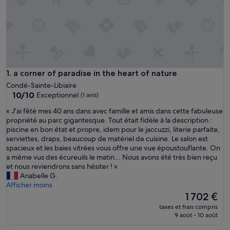
a corner of paradise in the heart of nature
1. a corner of paradise in the heart of nature
Condé-Sainte-Libiaire
10.0
10/10
Exceptionnel
(1 avis)
sur
«
« J'ai fêté mes 40 ans dans avec famille et amis dans cette fabuleuse
10,
J
propriété au parc gigantesque. Tout était fidèle à la description :
Exceptionnel,
'
piscine en bon état et propre, idem pour le jaccuzzi, literie parfaite,
(1 avis)
a
serviettes, draps, beaucoup de matériel de cuisine. Le salon est
i
spacieux et les baies vitrées vous offre une vue époustouflante. On
f
a même vus des écureuils le matin... Nous avons été très bien reçu
ê
et nous reviendrons sans hésiter ! »
t
Anabelle G.
é
Afficher moins
m
Le
1 702 €
e
nouveau
taxes et frais compris
s
prix
9 août - 10 août
4
est