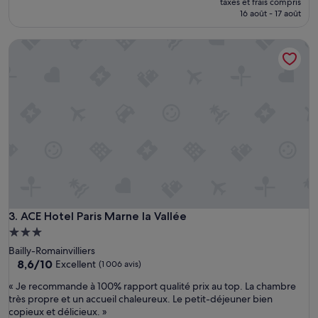
d
taxes et frais compris
n
prix
16 août - 17 août
a
g
est
n
p
de
s
ACE Hotel Paris Marne la Vallée
a
140 €
c
y
e
a
t
n
t
t
e
a
f
l
a
o
b
r
u
s
l
q
e
u
u
e
s
c
ACE Hotel Paris Marne la Vallée
3. ACE Hotel Paris Marne la Vallée
e
’
p
Hébergement
é
r
3.0 étoiles
Bailly-Romainvilliers
t
o
8.6
8,6/10
Excellent
(1 006 avis)
a
p
sur
i
r
«
« Je recommande à 100% rapport qualité prix au top. La chambre
10,
t
i
J
très propre et un accueil chaleureux. Le petit-déjeuner bien
Excellent,
n
é
e
copieux et délicieux. »
(1 006 avis)
o