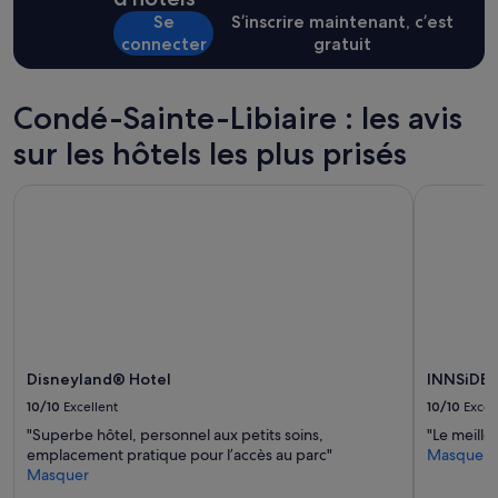
base
p
è
Se
S’inscrire maintenant, c’est
d’un
i
s
connecter
gratuit
séjour
s
p
d’une
c
r
nuit
i
o
pour
Condé-Sainte-Libiaire : les avis
n
p
2 adultes.
e
r
sur les hôtels les plus prisés
Les
e
e
prix
n
e
et
b
t
Disneyland® Hotel
INNSiDE by
la
o
u
disponibilité
n
n
sont
é
a
susceptibles
t
c
de
a
c
changer.
t
u
Des
e
e
conditions
t
i
supplémentaires
p
l
Disneyland® Hotel
INNSiDE b
peuvent
r
c
s’appliquer.
10/10
Excellent
10/10
Excel
o
h
p
a
"Superbe hôtel, personnel aux petits soins,
"Le meille
r
l
emplacement pratique pour l’accès au parc"
Masquer
e
e
Masquer
,
u