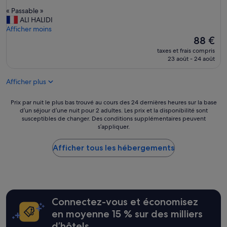
sur
t
l
e
«
« Passable »
10,
a
i
s
P
ALI HALIDI
Excellent,
i
t
d
a
Afficher moins
(301 avis)
t
é
e
s
Le
88 €
f
p
l
s
nouveau
i
r
taxes et frais compris
a
a
prix
d
23 août - 24 août
i
p
b
est
è
x
u
l
de
l
a
b
Afficher plus
e
88 €
e
u
m
»
à
t
e
Prix
Prix par nuit le plus bas trouvé au cours des 24 dernières heures sur la base
l
o
n
d’un séjour d’une nuit pour 2 adultes. Les prix et la disponibilité sont
par
a
p
s
susceptibles de changer. Des conditions supplémentaires peuvent
nuit
d
.
o
s’appliquer.
le
e
L
n
plus
s
a
g
Afficher tous les hébergements
bas
c
c
è
trouvé
r
h
r
au
i
a
e
cours
p
m
»
des
t
b
24 dernières
i
r
Connectez-vous et économisez
heures
o
e
sur
en moyenne 15 % sur des milliers
n
t
la
:
r
d’hôtels