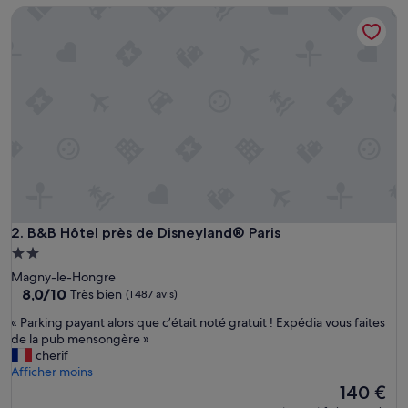
0
de
B&B Hôtel près de Disneyland® Paris
a
1 702 €
n
s
d
a
n
s
a
v
e
c
f
a
m
B&B Hôtel près de Disneyland® Paris
2. B&B Hôtel près de Disneyland® Paris
i
Hébergement
l
2.0 étoiles
Magny-le-Hongre
l
8.0
8,0/10
Très bien
(1 487 avis)
e
sur
e
«
« Parking payant alors que c’était noté gratuit ! Expédia vous faites
10,
t
P
de la pub mensongère »
Très
a
a
cherif
bien,
m
r
Afficher moins
(1 487 avis)
i
k
Le
140 €
s
i
nouveau