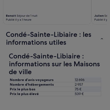
i
r
d
e
e
u
m
Benoit
Séjour de 1 nuit
Julien
Séjo
x
Publié il y a 1 heure
Publié il y 
p
.
o
L
u
e
Condé-Sainte-Libiaire : les
r
p
l
e
informations utiles
e
t
j
i
a
t
Condé-Sainte-Libiaire :
c
-
c
d
informations sur les Maisons
u
é
z
j
de ville
z
e
i
u
Nombre d’avis voyageurs
12 696
,
n
Nombre d’hébergements
2 957
l
e
Prix le plus bas
75 €
i
r
Prix le plus élevé
539 €
t
b
e
i
r
e
i
n