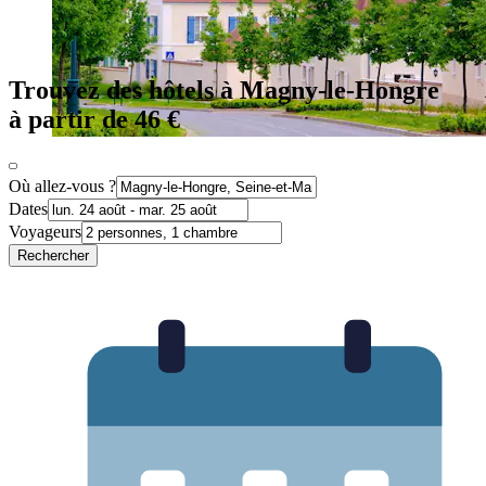
Trouvez des hôtels à Magny-le-Hongre
à partir de 46 €
Où allez-vous ?
Dates
Voyageurs
Rechercher