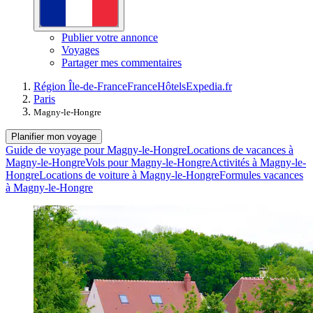
Publier votre annonce
Voyages
Partager mes commentaires
Région Île-de-France
France
Hôtels
Expedia.fr
Paris
Magny-le-Hongre
Planifier mon voyage
Guide de voyage pour Magny-le-Hongre
Locations de vacances à
Magny-le-Hongre
Vols pour Magny-le-Hongre
Activités à Magny-le-
Hongre
Locations de voiture à Magny-le-Hongre
Formules vacances
à Magny-le-Hongre