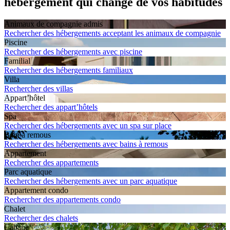
hébergement qui change de vos habitudes
Animaux de compagnie admis
Rechercher des hébergements acceptant les animaux de compagnie
Piscine
Rechercher des hébergements avec piscine
Familial
Rechercher des hébergements familiaux
Villa
Rechercher des villas
Appart’hôtel
Rechercher des appart’hôtels
Spa
Rechercher des hébergements avec un spa sur place
Bain à remous
Rechercher des hébergements avec bains à remous
Apparte­ment
Rechercher des appartements
Parc aquatique
Rechercher des hébergements avec un parc aquatique
Apparte­ment condo
Rechercher des appartements condo
Chalet
Rechercher des chalets
Cabane