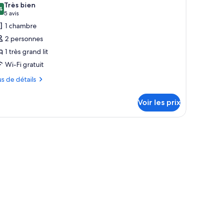
Très bien
s
4
,4 sur 10
(5 avis)
5 avis
hotos
1 chambre
our
2 personnes
e
1 très grand lit
ype
Wi-Fi gratuit
e
hambre :
us
us de détails
hambre
tails
ouble
Voir les prix
r
upérieure
pe
ambre
ambre
uble
périeure