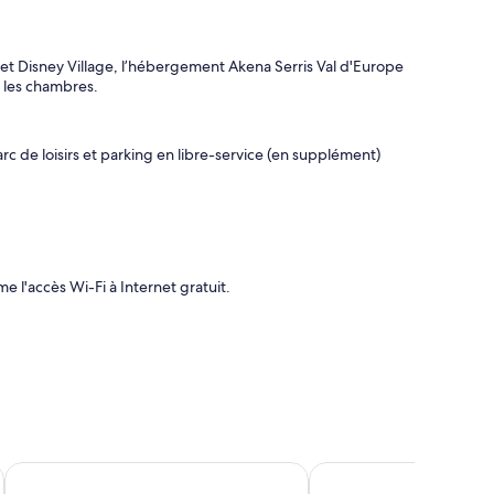
 et Disney Village, l’hébergement Akena Serris Val d'Europe
s les chambres.
rc de loisirs et parking en libre-service (en supplément)
 l'accès Wi-Fi à Internet gratuit.
Hôtel de Cavoye
ibis budget Fontaineb