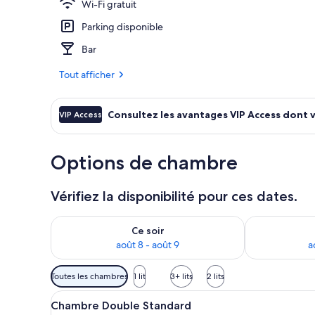
Wi-Fi gratuit
Parking disponible
Coin salon da
Bar
Tout afficher
Consultez les avantages VIP Access dont 
VIP Access
Options de chambre
Vérifiez la disponibilité pour ces dates.
Vérifier la disponibilité pour ce soir août 8 - août 9
Vérifier la di
Ce soir
août 8 - août 9
a
Filtres
Toutes les chambres
1 lit
3+ lits
2 lits
disponibles
Afficher
Une chambre d’hôtel avec un li
pour
8
Chambre Double Standard
toutes