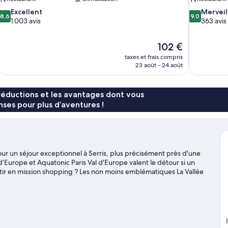
8.6
9.0
Excellent
Merveil
8,6
9,0
sur
sur
1 003 avis
363 avis
10,
10,
Excellent,
Merveilleux,
Le
102 €
1 003 avis
363 avis
nouveau
taxes et frais compris
prix
23 août - 24 août
est
de
102 €
réductions et les avantages dont vous
ses pour plus d’aventures !
r un séjour exceptionnel à Serris, plus précisément près d'une
l d’Europe et Aquatonic Paris Val d'Europe valent le détour si un
rtir en mission shopping ? Les non moins emblématiques La Vallée
votre séjour, ne manquez pas l'illustre Disneyland® Paris.
Consultez