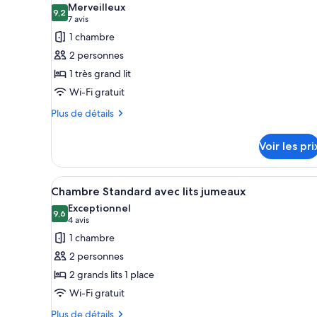
les
Merveilleux
les
9,2
chambres
9,2 sur 10
(7 avis)
7 avis
photos
1 chambre
pour
2 personnes
ce
1 très grand lit
type
Wi-Fi gratuit
de
chambre :
Plus
Plus de détails
de
Chambre
détails
Double
Voir les pri
sur
Standard
le
type
Afficher
Une chambre d’hôtel avec un li
4
de
Chambre Standard avec lits jumeaux
toutes
chambre
Exceptionnel
Chambre
les
9,6
9,6 sur 10
(4 avis)
4 avis
Double
photos
1 chambre
Standard
pour
2 personnes
ce
2 grands lits 1 place
type
Wi-Fi gratuit
de
chambre :
Plus
Plus de détails