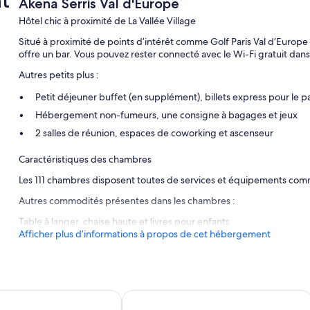
t
Akena Serris Val d'Europe
Hôtel chic à proximité de La Vallée Village
Situé à proximité de points d’intérêt comme Golf Paris Val d’Europe
offre un bar. Vous pouvez rester connecté avec le Wi-Fi gratuit dan
Autres petits plus :
Petit déjeuner buffet (en supplément), billets express pour le pa
Hébergement non-fumeurs, une consigne à bagages et jeux
2 salles de réunion, espaces de coworking et ascenseur
Caractéristiques des chambres
Les 111 chambres disposent toutes de services et équipements comme
Autres commodités présentes dans les chambres :
Table à langer, chaise haute et livres pour enfants
Afficher plus d’informations à propos de cet hébergement
yland® Paris
ne-La-Vallée Val D'Europe
Campanile Fontainebleau