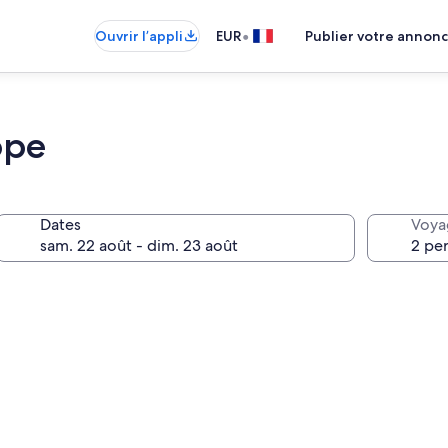
•
Ouvrir l’appli
EUR
Publier votre annon
ope
Dates
Voya