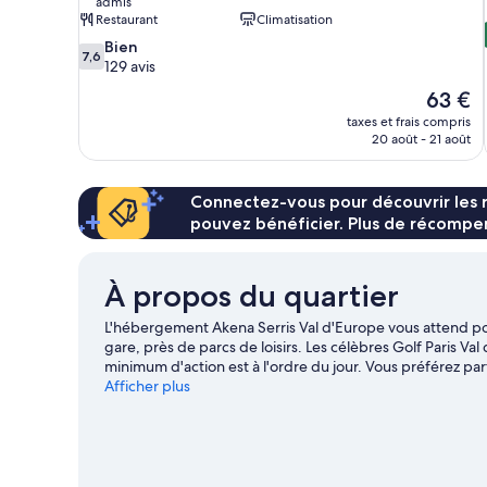
admis
Restaurant
Climatisation
7.6
Bien
7,6
sur
129 avis
10,
Le
63 €
Bien,
nouveau
taxes et frais compris
129 avis
prix
20 août - 21 août
est
de
63 €
Connectez-vous pour découvrir les 
pouvez bénéficier. Plus de récompen
À propos du quartier
L'hébergement Akena Serris Val d'Europe vous attend pou
gare, près de parcs de loisirs. Les célèbres Golf Paris Va
minimum d'action est à l'ordre du jour. Vous préférez pa
Village et Disney Village attendent votre visite ! Lors de 
Afficher plus
notre guide de voyage sur Serris