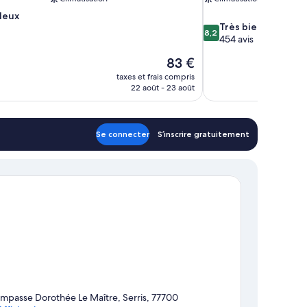
leux
8.2
Très bien
8,2
sur
454 avis
10,
Le
83 €
Très
nouveau
bien,
taxes et frais compris
prix
454 avis
22 août - 23 août
est
de
83 €
Se connecter
S’inscrire gratuitement
Impasse Dorothée Le Maître, Serris, 77700