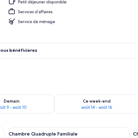
Petit déjeuner disponible
Services d’affaires
ns le hall
Service de ménage
vous bénéficierez
sponibilité pour demain août 9 - août 10
Vérifier la disponibilité pour ce week
Demain
Ce week-end
oût 9 - août 10
août 14 - août 16
t, deux oreillers blancs et deux photographies en noir et blanc encadrées r
Afficher
Une chambre d’hôtel avec des lits sup
A
10
Chambre Quadruple Familiale
C
toutes
t