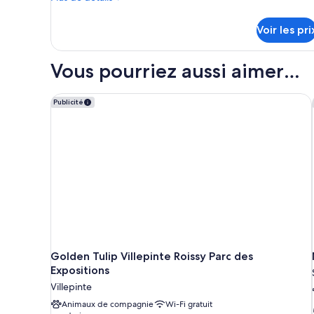
de
Chambre
détails
Standard
Voir les pri
sur
avec
le
lits
type
Vous pourriez aussi aimer…
de
jumeaux
chambre
Chambre
Golden Tulip Villepinte Roissy Parc des Expositions
Publicité
Standard
avec
lits
jumeaux
Golden Tulip Villepinte Roissy Parc des
Expositions
Villepinte
Animaux de compagnie
Wi-Fi gratuit