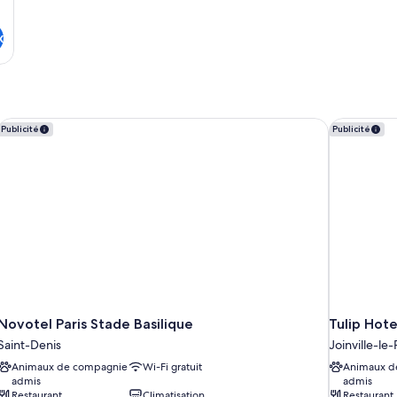
x
Novotel Paris Stade Basilique
Tulip Hote
Publicité
Publicité
Novotel Paris Stade Basilique
Tulip Hote
Saint-Denis
Joinville-le
Animaux de compagnie
Wi-Fi gratuit
Animaux d
admis
admis
Restaurant
Climatisation
Restaurant