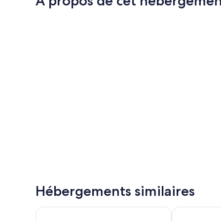
À propos de cet hébergemen
Hébergements similaires
All Suites Appart Hôtel | Val d’Europe près de Disne
B&B Hotel Mar