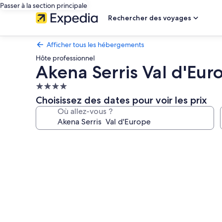
Passer à la section principale
Rechercher des voyages
Afficher tous les hébergements
Hôte professionnel
Akena Serris Val d'Eur
Hébergement
4.0 étoiles
Choisissez des dates pour voir les prix
Où allez-vous ?
Galerie
photos
de
l’hébergement
Akena
Serris