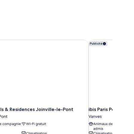
ls & Residences Joinville-le-Pont
ibis Paris Porte de V
Publicité
ls & Residences Joinville-le-Pont
ibis Paris Porte de 
-Pont
Vanves
e compagnie
Wi-Fi gratuit
Animaux de compagnie
admis
Climatisation
Climatisation