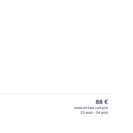
ns le hall
Bar (sur place)
Le
88 €
prix
taxes et frais compris
actuel
23 août - 24 août
Hall
est
de
88 €.