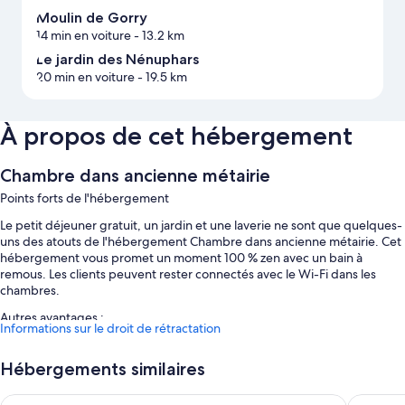
Moulin de Gorry
14 min en voiture
- 13.2 km
Le jardin des Nénuphars
20 min en voiture
- 19.5 km
À propos de cet hébergement
Chambre dans ancienne métairie
Points forts de l'hébergement
Le petit déjeuner gratuit, un jardin et une laverie ne sont que quelques-
uns des atouts de l'hébergement Chambre dans ancienne métairie. Cet
hébergement vous promet un moment 100 % zen avec un bain à
remous. Les clients peuvent rester connectés avec le Wi-Fi dans les
chambres.
Autres avantages :
Informations sur le droit de rétractation
Borne de recharge pour voitures électriques, livres et parking à
vélos
Hébergements similaires
Mobilier d'extérieur
B&B HOTEL Agen
Chateau 