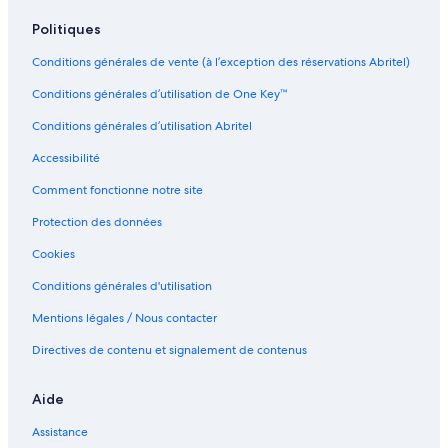
e
e
m
a
d
a
u
Politiques
P
i
C
Conditions générales de vente (à l’exception des réservations Abritel)
o
n
h
o
e
â
Conditions générales d’utilisation de One Key™
l
d
t
e
e
Conditions générales d’utilisation Abritel
s
a
H
u
Accessibilité
a
-
u
a
Comment fonctionne notre site
t
b
Protection des données
s
b
d
a
Cookies
e
y
R
e
Conditions générales d'utilisation
o
d
u
e
Mentions légales / Nous contacter
q
C
Directives de contenu et signalement de contenus
u
l
e
a
t
i
Aide
t
r
e
a
Assistance
c