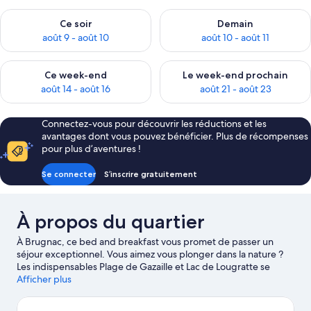
Vérifier la disponibilité pour ce soir août 9 - août 10
Vérifier la disponibilité pour 
Ce soir
Demain
août 9 - août 10
août 10 - août 11
Vérifier la disponibilité pour ce week-end août 14 - août 16
Vérifier la disponibilité pour
Ce week-end
Le week-end prochain
août 14 - août 16
août 21 - août 23
Connectez-vous pour découvrir les réductions et les
avantages dont vous pouvez bénéficier. Plus de récompenses
pour plus d’aventures !
Se connecter
S’inscrire gratuitement
À propos du quartier
À Brugnac, ce bed and breakfast vous promet de passer un
séjour exceptionnel. Vous aimez vous plonger dans la nature ?
Les indispensables Plage de Gazaille et Lac de Lougratte se
doivent de figurer sur votre parcours. Vous n'êtes pas non plus
Afficher plus
contre un petit bain de culture ? Les pragmatiques Ferme et
Musée du Pruneau et Musée municipal Albert Marzelles sauront