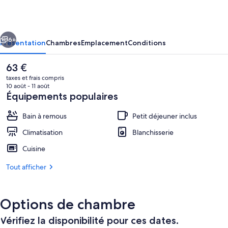
ancienne
métairie
cédent
Suivant
6+
Présentation
Chambres
Emplacement
Conditions
Le
63 €
prix
taxes et frais compris
actuel
10 août - 11 août
est
Équipements populaires
de
63 €.
Bain à remous
Petit déjeuner inclus
Climatisation
Blanchisserie
Cuisine
Enceinte de l’hébergement
Tout afficher
Options de chambre
Vérifiez la disponibilité pour ces dates.