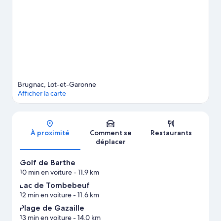
vous ravir ! Les agréables Le jardin des Nénuphars et Parc de
loisirs Vertigo Park méritent aussi une visite.
Consultez notre
guide de voyage sur Brugnac
Afficher plus de Bed & Breakfasts à Brugnac
Brugnac, Lot-et-Garonne
Afficher la carte
Carte
À proximité
Comment se
Restaurants
déplacer
Golf de Barthe
10 min en voiture
- 11.9 km
Lac de Tombebeuf
12 min en voiture
- 11.6 km
Plage de Gazaille
13 min en voiture
- 14.0 km