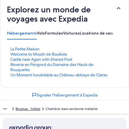
Explorez un monde de
voyages avec Expedia
Hébergements
Vols
Formules
Voitures
Locations de vacances
Ac
L
La Petite Maison
i
L
Welcome to Moulin de Boulède
e
i
L
Castle near Agen with Shared Pool
n
e
i
L
Rèverie en Périgord du Domaine des Hauts de
o
n
e
i
Rouquette
u
o
n
e
L
Un Moment Inoubliable au Château-abbaye de Clairac
v
u
o
n
i
r
v
u
o
e
a
r
v
u
n
Signaler l’hébergement à Expedia
n
a
r
v
o
t
n
a
r
u
l
t
n
a
v
Brugnac : hôtels
Chambre dans ancienne métairie
a
l
t
n
r
p
a
l
t
a
a
p
a
l
n
g
a
p
a
t