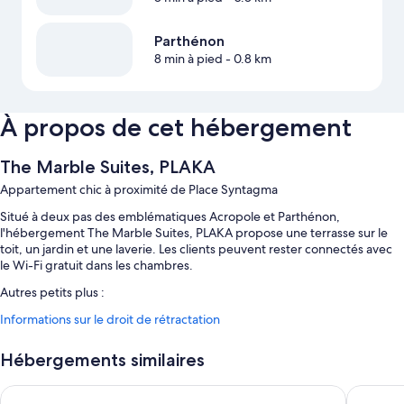
Parthénon
8 min à pied
- 0.8 km
À propos de cet hébergement
The Marble Suites, PLAKA
Appartement chic à proximité de Place Syntagma
Situé à deux pas des emblématiques Acropole et Parthénon,
l'hébergement The Marble Suites, PLAKA propose une terrasse sur le
toit, un jardin et une laverie. Les clients peuvent rester connectés avec
le Wi-Fi gratuit dans les chambres.
Autres petits plus :
Informations sur le droit de rétractation
Parking en libre-service (en supplément), service de départ express
et service d'arrivée express
Hébergements similaires
Livres, une consigne à bagages et mobilier d'extérieur
Hébergement non-fumeurs et ascenseur
101 Adrianou Luxury Urban Stay
Athens M