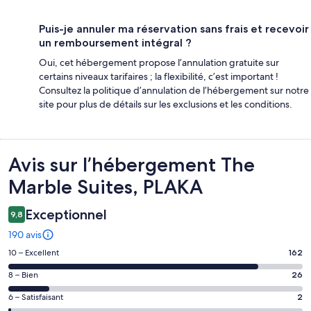
Puis-je annuler ma réservation sans frais et recevoir
un remboursement intégral ?
Oui, cet hébergement propose l’annulation gratuite sur
certains niveaux tarifaires ; la flexibilité, c’est important !
Consultez la politique d’annulation de l’hébergement sur notre
site pour plus de détails sur les exclusions et les conditions.
Avis
Avis sur l’hébergement The
Marble Suites, PLAKA
Exceptionnel
9,8
190 avis
Note
10 – Excellent
162
des
Note
8 – Bien
26
voyageurs
des
de 10
Note
6 – Satisfaisant
2
voyageurs