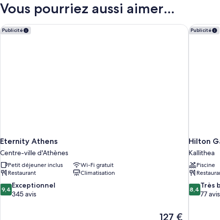
type
Vous pourriez aussi aimer…
(P1
de
chambre
/
Suite
Eternity Athens
Hilton G
P2)
Publicité
Publicité
Deluxe
(P1
/
P2)
Eternity Athens
Hilton 
Centre-ville d'Athènes
Kallithea
Petit déjeuner inclus
Wi-Fi gratuit
Piscine
Restaurant
Climatisation
Restaura
9.4
8.4
Exceptionnel
Très 
9,4
8,4
sur
sur
345 avis
77 avis
10,
10,
Exceptionnel,
Très
Le
127 €