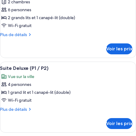
1
2 chambres
photos
chambre
pour
6 personnes
(A2
ce
/
2 grands lits et 1 canapé-lit (double)
B2)
type
Wi-Fi gratuit
de
Plus
Plus de détails
chambre :
de
Suite,
détails
Voir les prix
sur
2
le
chambres
type
Afficher
Un espace de restauration en plein air
(A3
50
de
Suite Deluxe (P1 / P2)
toutes
/
chambre
Vue sur la ville
Suite,
les
B3)
2
4 personnes
photos
chambres
pour
1 grand lit et 1 canapé-lit (double)
(A3
ce
/
Wi-Fi gratuit
B3)
type
Plus
Plus de détails
de
de
chambre :
détails
Voir les prix
sur
Suite
le
Deluxe