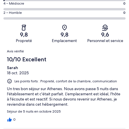
(Excellent),
des
de 8
Note
4 – Médiocre
0
d’après 162 avis
voyageurs
(Bien),
des
sur 190.
de 6
Note
2 – Horrible
0
d’après 26 avis
voyageurs
(Satisfaisant),
des
sur 190.
de 4
d’après 2 avis
voyageurs
(Médiocre),
sur 190.
de 2
d’après 0 avis
9,8
9,8
9,6
(Horrible),
sur 190.
Propreté
Emplacement
Personnel et service
d’après 0 avis
Avis
sur 190.
Avis vérifié
10/10 Excellent
Sarah
18 oct. 2025
Les points forts : Propreté, confort de la chambre, communication
Un tres bon séjour sur Athenes. Nous avons passe 5 nuits dans
l'établissement et c'était parfait. L'emplacement est idéal, l'hôte
à l'écoute et est reactif. Si nous devons revenir sur Athenes, je
reviendrai dans cet hébergement.
Séjour de 5 nuits en octobre 2025
0