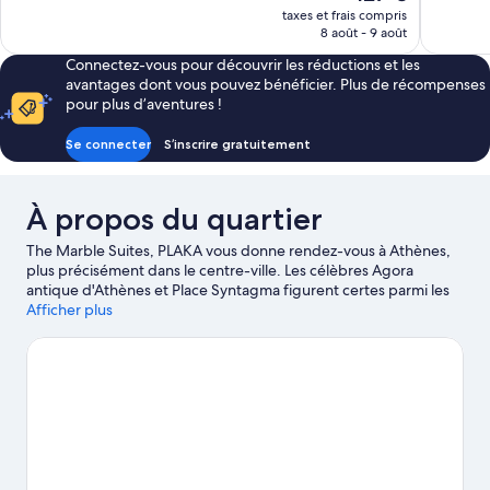
345 avis
bien,
nouveau
taxes et frais compris
77 avis
prix
8 août - 9 août
est
Connectez-vous pour découvrir les réductions et les
de
avantages dont vous pouvez bénéficier. Plus de récompenses
127 €
pour plus d’aventures !
Se connecter
S’inscrire gratuitement
À propos du quartier
The Marble Suites, PLAKA vous donne rendez-vous à Athènes,
plus précisément dans le centre-ville. Les célèbres Agora
antique d'Athènes et Place Syntagma figurent certes parmi les
immanquables, mais si un minimum d'action est à l'ordre du jour,
Afficher plus
optez pour l'emblématique Port du Pirée. Envie de vibrer
devant une belle affiche ? Réservez vos places à l'illustre Stade
panathénaïque.
Consultez notre guide de voyage sur Athènes
Afficher plus d’appartements à Athènes