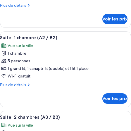
de
Plus
Plus de détails
chambre :
de
Suite
détails
Voir les prix
sur
Standard
le
(A1
type
Afficher
Un lit bien fait, avec une literie blanc
/
41
de
Suite, 1 chambre (A2 / B2)
toutes
B1)
chambre
Vue sur la ville
Suite
les
Standard
1 chambre
photos
(A1
pour
5 personnes
/
ce
B1)
1 grand lit, 1 canapé-lit (double) et 1 lit 1 place
type
Wi-Fi gratuit
de
Plus
Plus de détails
chambre :
de
Suite,
détails
Voir les prix
sur
1
le
chambre
type
Afficher
Une chambre d’hôtel moderne, équipée 
(A2
42
de
Suite, 2 chambres (A3 / B3)
toutes
/
chambre
Vue sur la ville
Suite,
les
B2)