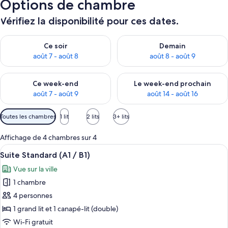
Options de chambre
Vérifiez la disponibilité pour ces dates.
Vérifier la disponibilité pour ce soir août 7 - août 8
Vérifier la disponibilité pour 
Ce soir
Demain
août 7 - août 8
août 8 - août 9
Vérifier la disponibilité pour ce week-end août 7 - août 9
Vérifier la disponibilité pour 
Ce week-end
Le week-end prochain
août 7 - août 9
août 14 - août 16
Filtres
Toutes les chambres
1 lit
2 lits
3+ lits
disponibles
pour
Affichage de 4 chambres sur 4
les
Afficher
Une chambre d’hôtel moderne avec une 
24
Suite Standard (A1 / B1)
chambres
toutes
Vue sur la ville
les
1 chambre
photos
pour
4 personnes
ce
1 grand lit et 1 canapé-lit (double)
type
Wi-Fi gratuit