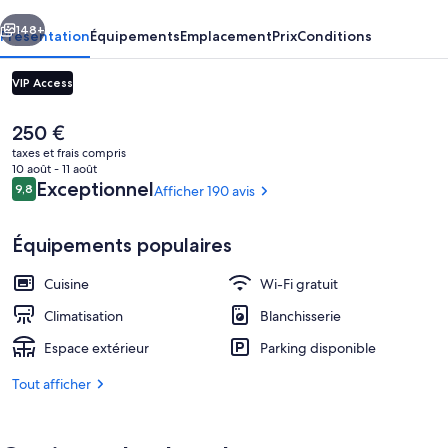
PLAKA
cédent
Suivant
148+
Présentation
Équipements
Emplacement
Prix
Conditions
VIP Access
Le
250 €
prix
taxes et frais compris
actuel
10 août - 11 août
est
Avis
Exceptionnel
9,8
Afficher 190 avis
9,8 sur 10
de
voyageurs
250 €.
Équipements populaires
Détail de l’extérieur
Cuisine
Wi-Fi gratuit
Climatisation
Blanchisserie
Espace extérieur
Parking disponible
Tout afficher