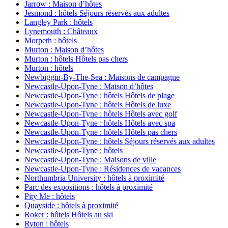
Jarrow : Maison d’hôtes
Jesmond : hôtels Séjours réservés aux adultes
Langley Park : hôtels
Lynemouth : Châteaux
Morpeth : hôtels
Murton : Maison d’hôtes
Murton : hôtels Hôtels pas chers
Murton : hôtels
Newbiggin-By-The-Sea : Maisons de campagne
Newcastle-Upon-Tyne : Maison d’hôtes
Newcastle-Upon-Tyne : hôtels Hôtels de plage
Newcastle-Upon-Tyne : hôtels Hôtels de luxe
Newcastle-Upon-Tyne : hôtels Hôtels avec golf
Newcastle-Upon-Tyne : hôtels Hôtels avec spa
Newcastle-Upon-Tyne : hôtels Hôtels pas chers
Newcastle-Upon-Tyne : hôtels Séjours réservés aux adultes
Newcastle-Upon-Tyne : hôtels
Newcastle-Upon-Tyne : Maisons de ville
Newcastle-Upon-Tyne : Résidences de vacances
Northumbria University : hôtels à proximité
Parc des expositions : hôtels à proximité
Pity Me : hôtels
Quayside : hôtels à proximité
Roker : hôtels Hôtels au ski
Ryton : hôtels