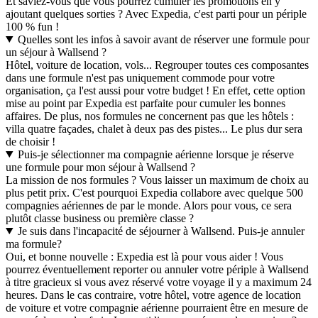
Et saviez-vous que vous pourrez cumuler les promotions en y
ajoutant quelques sorties ? Avec Expedia, c'est parti pour un périple
100 % fun !
Quelles sont les infos à savoir avant de réserver une formule pour
un séjour à Wallsend ?
Hôtel, voiture de location, vols... Regrouper toutes ces composantes
dans une formule n'est pas uniquement commode pour votre
organisation, ça l'est aussi pour votre budget ! En effet, cette option
mise au point par Expedia est parfaite pour cumuler les bonnes
affaires. De plus, nos formules ne concernent pas que les hôtels :
villa quatre façades, chalet à deux pas des pistes... Le plus dur sera
de choisir !
Puis-je sélectionner ma compagnie aérienne lorsque je réserve
une formule pour mon séjour à Wallsend ?
La mission de nos formules ? Vous laisser un maximum de choix au
plus petit prix. C'est pourquoi Expedia collabore avec quelque 500
compagnies aériennes de par le monde. Alors pour vous, ce sera
plutôt classe business ou première classe ?
Je suis dans l'incapacité de séjourner à Wallsend. Puis-je annuler
ma formule?
Oui, et bonne nouvelle : Expedia est là pour vous aider ! Vous
pourrez éventuellement reporter ou annuler votre périple à Wallsend
à titre gracieux si vous avez réservé votre voyage il y a maximum 24
heures. Dans le cas contraire, votre hôtel, votre agence de location
de voiture et votre compagnie aérienne pourraient être en mesure de