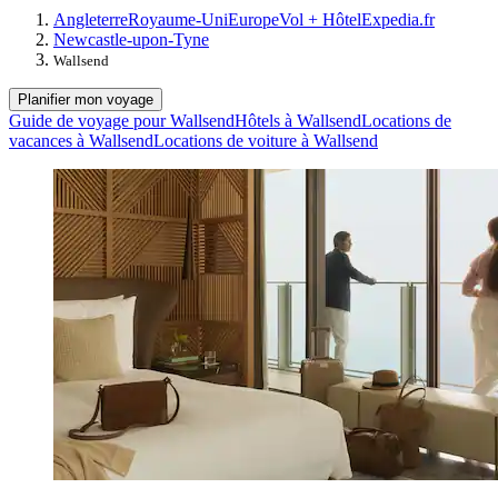
Angleterre
Royaume-Uni
Europe
Vol + Hôtel
Expedia.fr
Newcastle-upon-Tyne
Wallsend
Planifier mon voyage
Guide de voyage pour Wallsend
Hôtels à Wallsend
Locations de
vacances à Wallsend
Locations de voiture à Wallsend