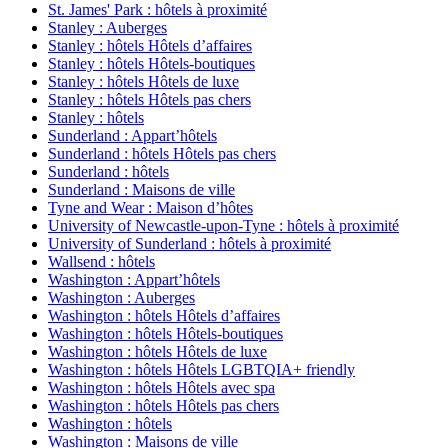
St. James' Park : hôtels à proximité
Stanley : Auberges
Stanley : hôtels Hôtels d’affaires
Stanley : hôtels Hôtels-boutiques
Stanley : hôtels Hôtels de luxe
Stanley : hôtels Hôtels pas chers
Stanley : hôtels
Sunderland : Appart’hôtels
Sunderland : hôtels Hôtels pas chers
Sunderland : hôtels
Sunderland : Maisons de ville
Tyne and Wear : Maison d’hôtes
University of Newcastle-upon-Tyne : hôtels à proximité
University of Sunderland : hôtels à proximité
Wallsend : hôtels
Washington : Appart’hôtels
Washington : Auberges
Washington : hôtels Hôtels d’affaires
Washington : hôtels Hôtels-boutiques
Washington : hôtels Hôtels de luxe
Washington : hôtels Hôtels LGBTQIA+ friendly
Washington : hôtels Hôtels avec spa
Washington : hôtels Hôtels pas chers
Washington : hôtels
Washington : Maisons de ville