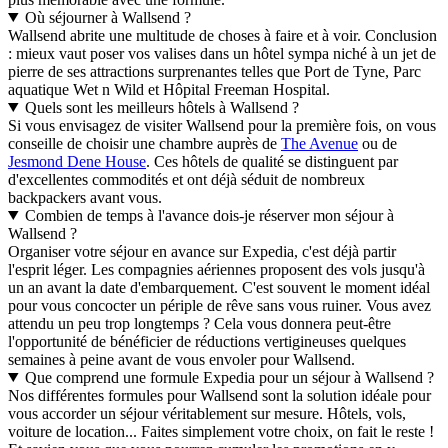
Où séjourner à Wallsend ?
Wallsend abrite une multitude de choses à faire et à voir. Conclusion
: mieux vaut poser vos valises dans un hôtel sympa niché à un jet de
pierre de ses attractions surprenantes telles que Port de Tyne, Parc
aquatique Wet n Wild et Hôpital Freeman Hospital.
Quels sont les meilleurs hôtels à Wallsend ?
Si vous envisagez de visiter Wallsend pour la première fois, on vous
conseille de choisir une chambre auprès de
The Avenue
ou de
Jesmond Dene House
. Ces hôtels de qualité se distinguent par
d'excellentes commodités et ont déjà séduit de nombreux
backpackers avant vous.
Combien de temps à l'avance dois-je réserver mon séjour à
Wallsend ?
Organiser votre séjour en avance sur Expedia, c'est déjà partir
l'esprit léger. Les compagnies aériennes proposent des vols jusqu'à
un an avant la date d'embarquement. C'est souvent le moment idéal
pour vous concocter un périple de rêve sans vous ruiner. Vous avez
attendu un peu trop longtemps ? Cela vous donnera peut-être
l'opportunité de bénéficier de réductions vertigineuses quelques
semaines à peine avant de vous envoler pour Wallsend.
Que comprend une formule Expedia pour un séjour à Wallsend ?
Nos différentes formules pour Wallsend sont la solution idéale pour
vous accorder un séjour véritablement sur mesure. Hôtels, vols,
voiture de location... Faites simplement votre choix, on fait le reste !