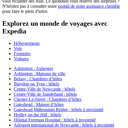
vous réclamer des frais. Le quotidien vous réserve des surprises ?
N'hésitez pas à consulter notre
portail de notre assistance clientèle
pour faire le plein d'infos.
Explorez un monde de voyages avec
Expedia
Hébergements
Vols
Formules
Voitures
Ashington : Auberges
Ashington : Maisons de ville
Belsay : Chambres d’hôtes
Blaydon on Tyne : hôtels
Centre-Ville de Newcastle : hôtels
Centre-Ville de Sunderland : hôtels
Chester-Le-Street : Chambres d’hôtes
Gateshead : Maison d’hôtes
Gateshead Millennium Bridge : hôtels à proximité
Hedley on the Hill : hôtels
Hôpital Freeman Hospital : hôtels à proximité
Aéroport international de Newcastle : hôtels à proximité