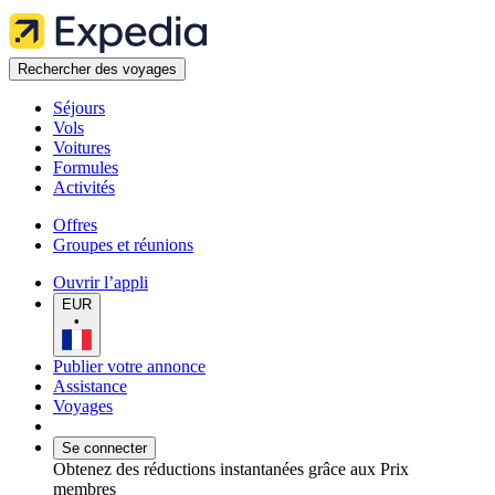
Rechercher des voyages
Séjours
Vols
Voitures
Formules
Activités
Offres
Groupes et réunions
Ouvrir l’appli
EUR
•
Publier votre annonce
Assistance
Voyages
Se connecter
Obtenez des réductions instantanées grâce aux Prix
membres