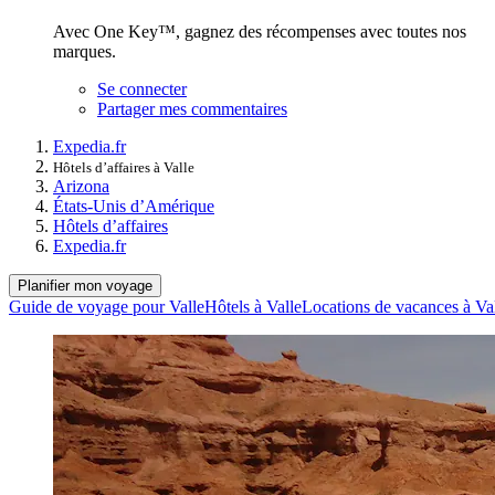
Avec One Key™, gagnez des récompenses avec toutes nos
marques.
Se connecter
Partager mes commentaires
Expedia.fr
Hôtels d’affaires à Valle
Arizona
États-Unis d’Amérique
Hôtels d’affaires
Expedia.fr
Planifier mon voyage
Guide de voyage pour Valle
Hôtels à Valle
Locations de vacances à Va