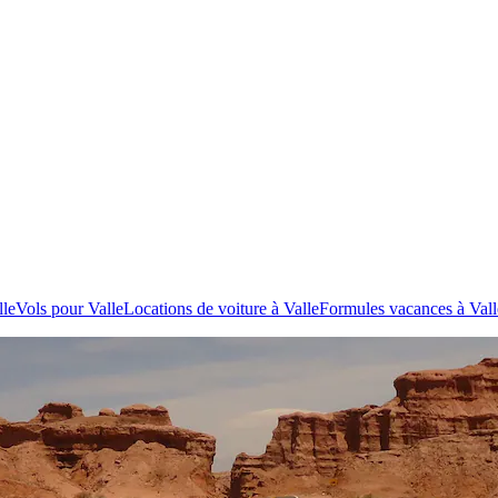
lle
Vols pour Valle
Locations de voiture à Valle
Formules vacances à Vall