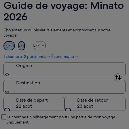
10
prochain,
Guide de voyage: Minato
août
14
août
2026
-
16
Choisissez un ou plusieurs éléments et économisez sur votre
août
voyage :
Séjours
Vols
Voitures
1 chambre, 2 personnes
Économique
Origine
Origine
Destination
Destination
Date de départ
Date de retour
22 août
23 août
Je cherche un hébergement pour une partie de mon voyage
uniquement