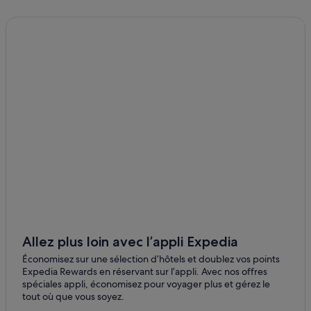
Aoyama : hôtels Hôtels avec parking
Aoyama : hôtels Hôtels avec piscine
Aoyama : hôtels Hôtels d’affaires
Aoyama : hôtels Hôtels romantiques
Aoyama : hôtels Hôtels avec centre de fitness
Aoyama : hôtels
Complexe Yebisu Garden Place : hôtels à proximité
Daiba : hôtels Hôtels avec piscine
Daiba : hôtels Hôtels d’aventure
Daiba : hôtels Hôtels pas chers
Daiba : hôtels
Ebisu : hôtels Hôtels tout compris
Allez plus loin avec l’appli Expedia
Ebisu : hôtels Hôtels avec vue sur l’océan
Économisez sur une sélection d’hôtels et doublez vos points
Expedia Rewards en réservant sur l’appli. Avec nos offres
Ebisu : hôtels Séjours réservés aux adultes
spéciales appli, économisez pour voyager plus et gérez le
tout où que vous soyez.
Ebisu : hôtels