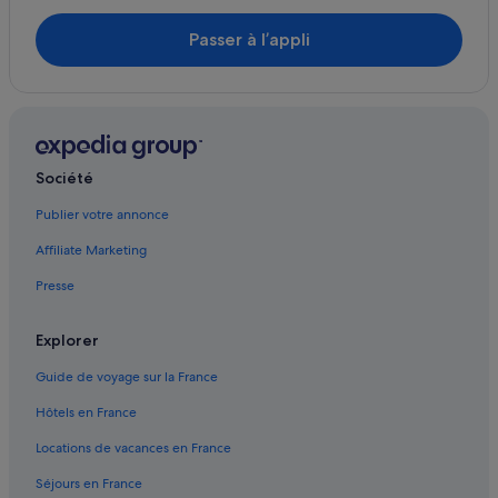
Gare de Gotanda : Hôtels capsule
Passer à l’appli
Gare de Gotanda : hôtels à proximité
Gare de Shinagawa : Hôtels capsule
Gare de Shinagawa : hôtels à proximité
Gare de Shinagawa : Palaces
Société
Gare de Shinagawa : Ryokans
Gare de Tamachi : Auberges
Publier votre annonce
Gare de Tamachi : Motels
Affiliate Marketing
Gare d'Ebisu : Hôtels capsule
Presse
Gare d'Ebisu : hôtels à proximité
Explorer
Ginza : hôtels Hôtels de luxe
Guide de voyage sur la France
Ginza : hôtels
Hamamatsuchō : hôtels Hôtels avec Wi-Fi
Hôtels en France
Hamamatsuchō : hôtels
Locations de vacances en France
Higashi : hôtels
Séjours en France