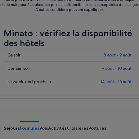
d’une nuit pour 2 adultes. Les prix et la disponibilité sont susceptibles de changer.
D’autres conditions peuvent s’appliquer.
Minato : vérifiez la disponibilité
des hôtels
Consulter
Ce soir
8 août - 9 août
les
prix
Consulter
Demain soir
9 août - 10 août
à
les
Minato
prix
Consulter
Le week-end prochain
14 août - 16 août
pour
à
les
cette
Minato
prix
nuit,
pour
à
8
demain
Minato
août
soir,
pour
-
9
le
9
août
week-
Séjours
Formules
Vols
Activités
Croisières
Voitures
août
-
end