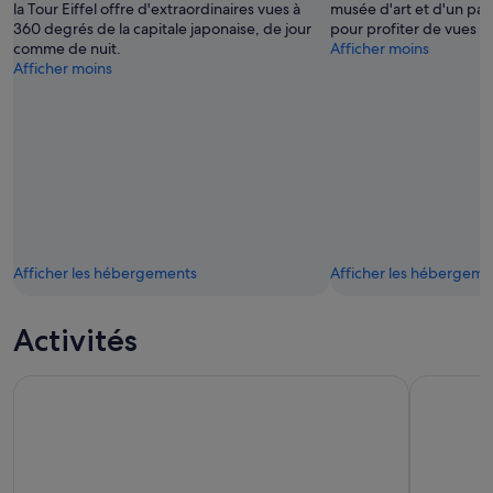
la Tour Eiffel offre d'extraordinaires vues à
musée d'art et d'un p
360 degrés de la capitale japonaise, de jour
pour profiter de vues pl
comme de nuit.
Afficher moins
Afficher moins
Afficher les hébergements
Afficher les hébergeme
Activités
Visite touristique de Tokyo en bus sur une journée complète 
Tokyo : ti