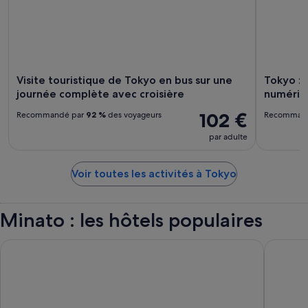
Visite touristique de Tokyo en bus sur une
Tokyo : 
journée complète avec croisière
numéri
102 €
Recommandé par
92 %
des voyageurs
Recomman
par adulte
Voir toutes les activités à Tokyo
Minato : les hôtels populaires
Hotel Villa Fontaine Grand Tokyo - Shiodome
The Prin