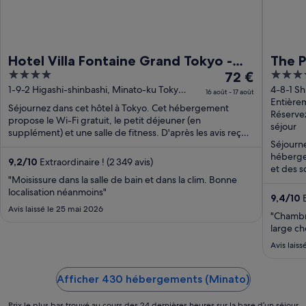
Hotel Villa Fontaine Grand Tokyo -
The P
4
Le
5
Shiodome
72 €
Prefe
out
prix
out
1-9-2 Higashi-shinbashi, Minato-ku Tokyo
4-8-1 S
Colle
16 août - 17 août
Tokyo-to
to
Entière
of
est
of
Séjournez dans cet hôtel à Tokyo. Cet hébergement
Réservez
5
de 72 €
5
propose le Wi-Fi gratuit, le petit déjeuner (en
séjour
par
supplément) et une salle de fitness. D'après les avis reçus,
Séjourne
...
nuit
hébergem
du 16
9,2
/
10
Extraordinaire ! (2 349 avis)
et des s
août
"Moisissure dans la salle de bain et dans la clim. Bonne
...
au 17
localisation néanmoins"
9,4
/
10
E
août.
Avis laissé le 25 mai 2026
"Chambr
large ch
Avis lais
Afficher 430 hébergements (Minato)
Prix le plus bas trouvé au cours des 24 dernières heures sur la base d’un séjour