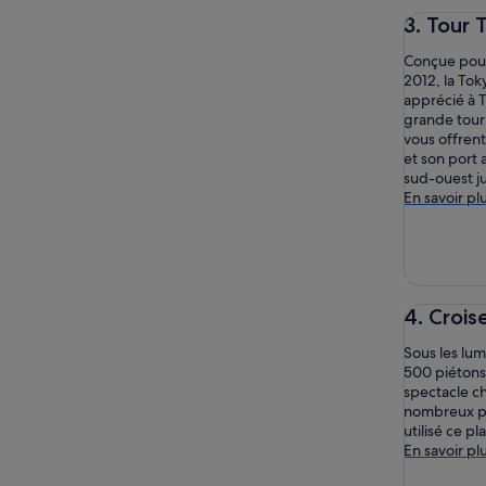
3. Tour 
Conçue pour 
2012, la To
apprécié à T
grande tour
vous offrent
et son port 
sud-ouest j
En savoir pl
4. Croi
Sous les lum
500 piétons
spectacle ch
nombreux ph
utilisé ce pl
En savoir pl