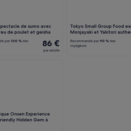
spectacle de sumo avec
Tokyo Small Group Food exc
eu de poulet et geisha
Monjayaki et Yakitori auth
86 €
dé par
100 %
des
Recommandé par
90 %
des
voyageurs
par adulte
ue Onsen Experience Tattoo Friendly Hidden Gem à Shinjuku
ique Onsen Experience
riendly Hidden Gem à