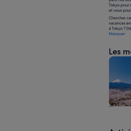
Tokyo pour r
et vous pouv
Chercher ce 
vacances en 
à Tokyo ? Dé
Masquer
Les m
Visites d’
Visites 
journé
excurs