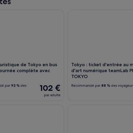
tés
ristique de Tokyo en bus sur une journée complète avec croisie
Tokyo : ticket d'entrée au mu
ouristique de Tokyo en bus
Tokyo : ticket d'entrée au 
journée complète avec
d'art numérique teamLab P
e
TOKYO
102 €
dé par
92 %
des
Recommandé par
88 %
des voyageur
par adulte
ectacle de sumo avec pot-au-feu de poulet et geisha
Tokyo Small Group Food excurs