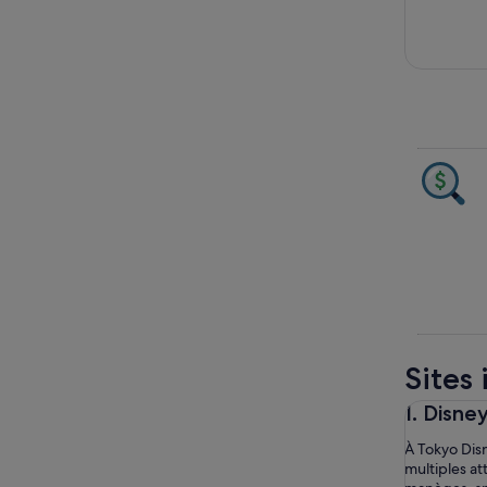
Sites
1. Disn
À Tokyo Disn
multiples at