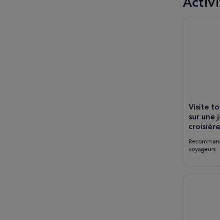
Activi
Visite tou
Visite t
sur une 
croisièr
Recomman
voyageurs
Tokyo : sp