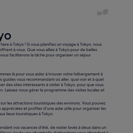
Une rue animée, bondée de monde et bordée de nombreux commerc
Une foule de personnes se trouve
25
kyo
Une vue urbaine avec une tour imposante illuminée en rouge, des bâti
Une vue urbaine avec des bâtim
à faire à Tokyo ! Si vous planifiez un voyage à Tokyo, nous
'offrent à vous. Que vous alliez à Tokyo pour de belles
ous faciliterons la tâche pour organiser un séjour
euble remarquable à la façade en verre, de nombreuses enseignes commercial
sommes là pour vous aider à trouver votre hébergement à
os guides vous recommandant où aller, quoi voir et à quel
uver des sites intéressants à visiter à Tokyo, pour que vous
en. Laissez-nous gérer le programme des visites locales et
 sur les attractions touristiques des environs. Vous pouvez
lus appréciées et profiter d'une aide utile pour organiser les
aux lieux touristiques à Tokyo.
 pendant vos vacances d'été, de rester lovés à deux dans un
d'hiver, toute une ribambelle d'attractions vous attendent à