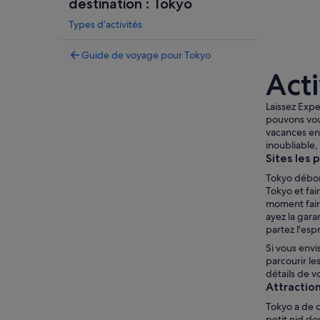
destination : Tokyo
Types d’activités
Guide de voyage pour Tokyo
Acti
Laissez Expe
pouvons vous
vacances en 
inoubliable,
Sites les 
Tokyo débor
Tokyo et fai
moment faire
ayez la gara
partez l'espr
Si vous envi
parcourir les
détails de v
Attraction
Tokyo a de q
petit nid do