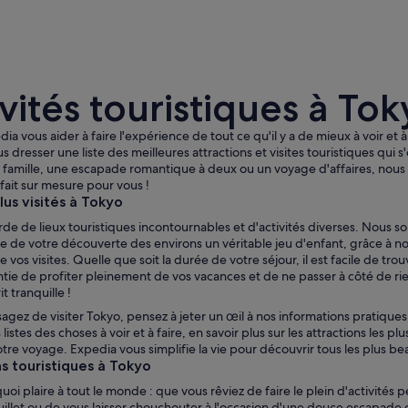
vités touristiques à To
dia vous aider à faire l'expérience de tout ce qu'il y a de mieux à voir et 
 dresser une liste des meilleures attractions et visites touristiques qui s
famille, une escapade romantique à deux ou un voyage d'affaires, nous v
 fait sur mesure pour vous !
Une rue animée en plein centre-ville, avec un imm
plus visités à Tokyo
de de lieux touristiques incontournables et d'activités diverses. Nous 
re de votre découverte des environs un véritable jeu d'enfant, grâce à n
 vos visites. Quelle que soit la durée de votre séjour, il est facile de tro
ntie de profiter pleinement de vos vacances et de ne passer à côté de ri
it tranquille !
sagez de visiter Tokyo, pensez à jeter un œil à nos informations pratiques
 listes des choses à voir et à faire, en savoir plus sur les attractions les p
otre voyage. Expedia vous simplifie la vie pour découvrir tous les plus be
s touristiques à Tokyo
uoi plaire à tout le monde : que vous rêviez de faire le plein d'activités
uillet ou de vous laisser chouchouter à l'occasion d'une douce escapade 