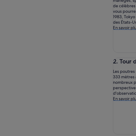
manèges, sp
de célèbres 
vous pourre
1983, Tokyo 
des États-Un
En savoir pl
2. Tour 
Les poutres 
333 mètres 
nombreux po
perspective
d'observatio
En savoir pl