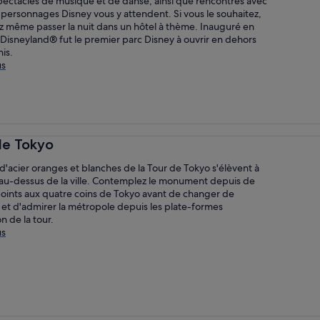
ectacles de musique et de danse, ainsi que rencontres avec
personnages Disney vous y attendent. Si vous le souhaitez,
z même passer la nuit dans un hôtel à thème. Inauguré en
Disneyland® fut le premier parc Disney à ouvrir en dehors
is.
us
de Tokyo
d'acier oranges et blanches de la Tour de Tokyo s'élèvent à
au-dessus de la ville. Contemplez le monument depuis de
ints aux quatre coins de Tokyo avant de changer de
 et d'admirer la métropole depuis les plate-formes
n de la tour.
us