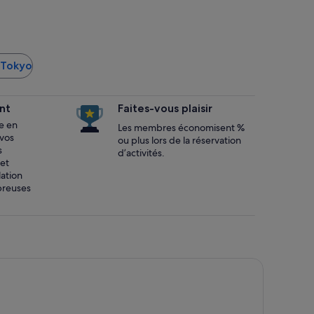
à Tokyo
nt
Faites-vous plaisir
te en
Les membres économisent %
vos
ou plus lors de la réservation
s
d’activités.
 et
lation
breuses