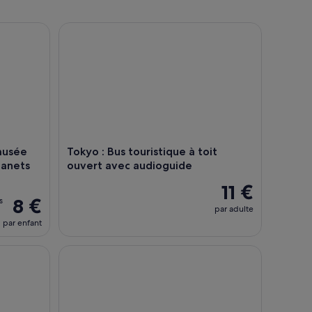
̀re
sée d'art numérique teamLab Planets TOKYO
Tokyo : Bus touristique à toit ouvert avec audiogu
musée
Tokyo : Bus touristique à toit
lanets
ouvert avec audioguide
11 €
8 €
s
par adulte
par enfant
ion : Monjayaki et Yakitori authentiques
Depuis Tokyo : Excursion touristique d'une journé