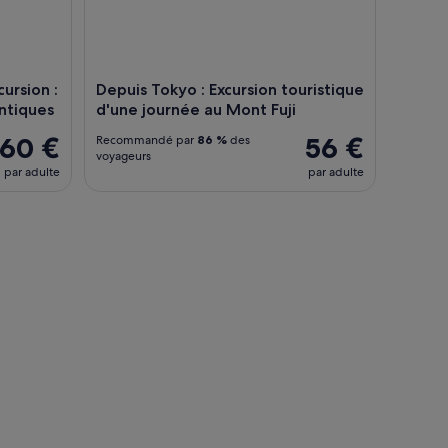
ursion :
Depuis Tokyo : Excursion touristique
entiques
d'une journée au Mont Fuji
60 €
56 €
Recommandé par
86 %
des
voyageurs
par adulte
par adulte