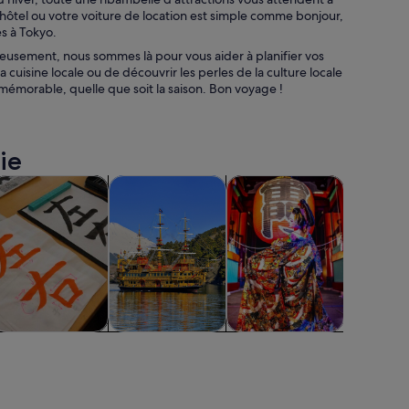
 hôtel ou votre voiture de location est simple comme bonjour,
es à Tokyo.
reusement, nous sommes là pour vous aider à planifier vos
a cuisine locale ou de découvrir les perles de la culture locale
mémorable, quelle que soit la saison. Bon voyage !
ie
vre dans un nouvel onglet.
S’ouvre dans un nouvel onglet.
S’ouvre dans un nouvel onglet.
S’ouvre dans 
S’ouv
e nocturne
ours et ateliers
Aventure et activités de plein air
Spectacles et concerts
Shopping
ours et ateliers
Aventure et
Spectacles et
Shoppi
activités de plein
concerts
mo
air