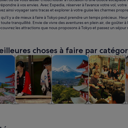
épondre à vos envies. Avec Expedia, réserver à l'avance votre vol, votre
ez ainsi voyager sans tracas et explorer à votre guise les charmes propr
qu'il y a de mieux à faire à Tokyo peut prendre un temps précieux. Heu
toute tranquillité. Envie de vivre des aventures en plein air, de goûter à l
couvrez les attractions que nous proposons à Tokyo et passez un séjour 
eilleures choses à faire par catégor
S’ouvre dans un nouvel onglet.
S’ouvre dans un nouvel onglet.
S’ou
une journée et excursions
Histoire et culture
Visites privées et personnalisées
Gastronomie et vi
C
d’une
Histoire et
Visites privées et
Gastronomie et
C
e et
culture
personnalisées
vie nocturne
ions