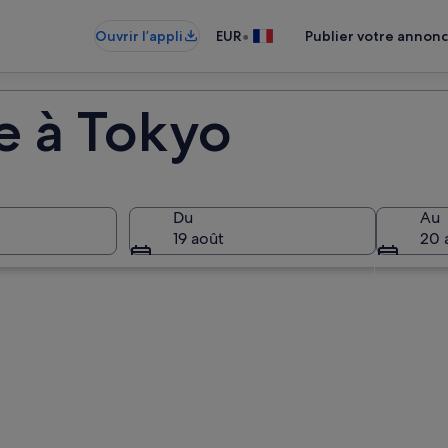
•
Ouvrir l’appli
EUR
Publier votre annon
re à Tokyo
Du
Au
19 août
20 