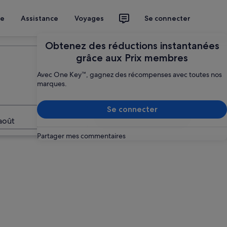
ce
Assistance
Voyages
Se connecter
Planifier mon voyage
Obtenez des réductions instantanées
grâce aux Prix membres
Avec One Key™, gagnez des récompenses avec toutes nos
marques.
Se connecter
Rechercher
août
Partager mes commentaires