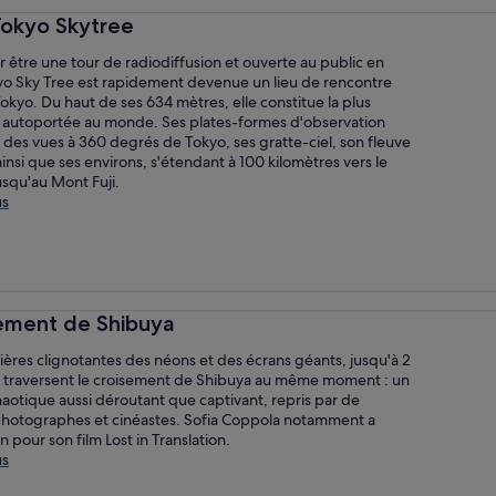
Tokyo Skytree
être une tour de radiodiffusion et ouverte au public en
kyo Sky Tree est rapidement devenue un lieu de rencontre
okyo. Du haut de ses 634 mètres, elle constitue la plus
 autoportée au monde. Ses plates-formes d'observation
 des vues à 360 degrés de Tokyo, ses gratte-ciel, son fleuve
ainsi que ses environs, s'étendant à 100 kilomètres vers le
usqu'au Mont Fuji.
us
sement de Shibuya
ières clignotantes des néons et des écrans géants, jusqu'à 2
 traversent le croisement de Shibuya au même moment : un
aotique aussi déroutant que captivant, repris par de
otographes et cinéastes. Sofia Coppola notamment a
an pour son film Lost in Translation.
us