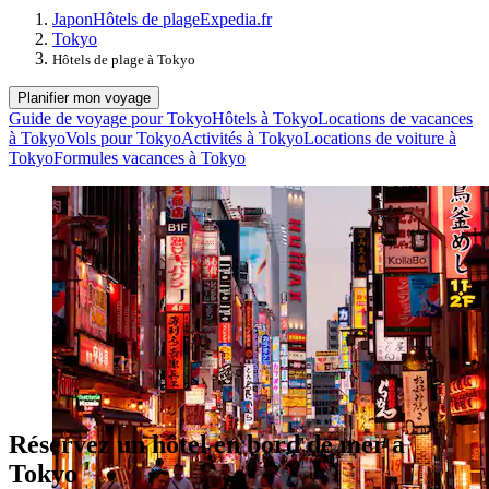
Japon
Hôtels de plage
Expedia.fr
Tokyo
Hôtels de plage à Tokyo
Planifier mon voyage
Guide de voyage pour Tokyo
Hôtels à Tokyo
Locations de vacances
à Tokyo
Vols pour Tokyo
Activités à Tokyo
Locations de voiture à
Tokyo
Formules vacances à Tokyo
Réservez un hôtel en bord de mer à
Tokyo