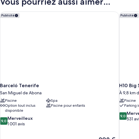
Vous pourriez aussi aimer…
de
chambre
Chambre
Barceló Tenerife
H10 Big 
Publicité
Publicité
Barceló Tenerife
H10 Big 
San Miguel de Abona
À 9,8 km 
Piscine
Spa
Piscine
Option tout inclus
Piscine pour enfants
Parking i
disponible
9.0
Merve
9,0
9.0
Merveilleux
sur
531 av
9,0
sur
1 001 avis
10,
10,
Merveilleu
Merveilleux,
531 avis
Le