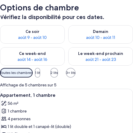
Options de chambre
Vérifiez la disponibilité pour ces dates.
Vérifier la disponibilité pour ce soir août 9 - août 10
Vérifier la disponibilité pour 
Ce soir
Demain
août 9 - août 10
août 10 - août 11
Vérifier la disponibilité pour ce week-end août 14 - août 16
Vérifier la disponibilité pour
Ce week-end
Le week-end prochain
août 14 - août 16
août 21 - août 23
Filtres
Toutes les chambres
1 lit
2 lits
3+ lits
disponibles
pour
Affichage de 5 chambres sur 5
les
Afficher
Une chambre d’hôtel avec un grand lit,
8
Appartement, 1 chambre
chambres
toutes
56 m²
les
1 chambre
photos
pour
4 personnes
ce
1 lit double et 1 canapé-lit (double)
type