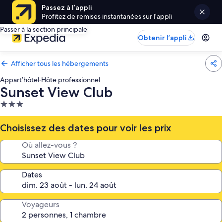
Passez à l’appli
Profitez de remises instantanées sur l’appli
Passer à la section principale
Obtenir l’appli
Afficher tous les hébergements
Appart’hôtel
·
Hôte professionnel
Sunset View Club
Hébergement
3.0 étoiles
Choisissez des dates pour voir les prix
Où allez-vous ?
Dates
Voyageurs