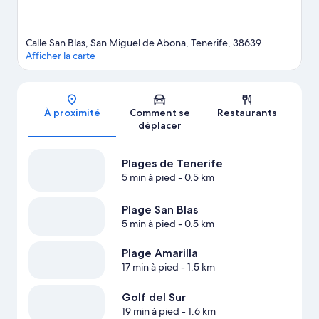
promenades à cheval.
Consultez notre guide de voyage sur San
Miguel de Abona
Afficher plus d’appart’hôtels à San Miguel de Abona
Calle San Blas, San Miguel de Abona, Tenerife, 38639
Afficher la carte
Carte
À proximité
Comment se
Restaurants
déplacer
Plages de Tenerife
5 min à pied
- 0.5 km
Plage San Blas
5 min à pied
- 0.5 km
Plage Amarilla
17 min à pied
- 1.5 km
Golf del Sur
19 min à pied
- 1.6 km