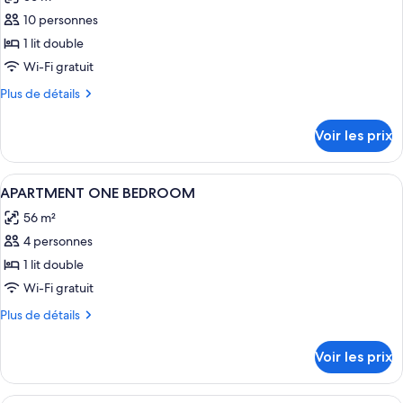
Appartement,
les
2
10 personnes
photos
chambres
pour
1 lit double
ce
Wi-Fi gratuit
type
Plus
Plus de détails
de
de
chambre :
détails
Voir les prix
sur
APARTMENT
le
ONE
type
Afficher
Coffres-forts dans les chambres
BEDROOM
8
de
APARTMENT ONE BEDROOM
toutes
chambre
56 m²
APARTMENT
les
ONE
4 personnes
photos
BEDROOM
pour
1 lit double
ce
Wi-Fi gratuit
type
Plus
Plus de détails
de
de
chambre :
détails
Voir les prix
sur
APARTMENT
le
ONE
type