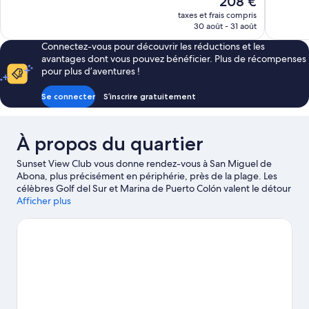
208 €
1 001 avis
nouveau
taxes et frais compris
prix
30 août - 31 août
est
Connectez-vous pour découvrir les réductions et les
de
avantages dont vous pouvez bénéficier. Plus de récompenses
208 €
pour plus d’aventures !
Se connecter
S’inscrire gratuitement
À propos du quartier
Sunset View Club vous donne rendez-vous à San Miguel de
Abona, plus précisément en périphérie, près de la plage. Les
célèbres Golf del Sur et Marina de Puerto Colón valent le détour
si un minimum d'action est à l'ordre du jour. L'aventure, très peu
Afficher plus
pour vous ? Vous préférez vous poser et apprécier la beauté
naturelle des lieux ? Partez à la découverte des non moins
emblématiques Plages de Tenerife et Plage de Las Vistas. Les
agréables Parc aquatique Siam Park et Parc Rebu méritent aussi
une visite. Les points d'eau des environs sont le décor idéal pour
vous adonner à de nouvelles activités telles que le kayak et la
plongée sous-marine tandis que les amoureux d'aventures en
plein air pourront plutôt opter pour la randonnée en VTT et les