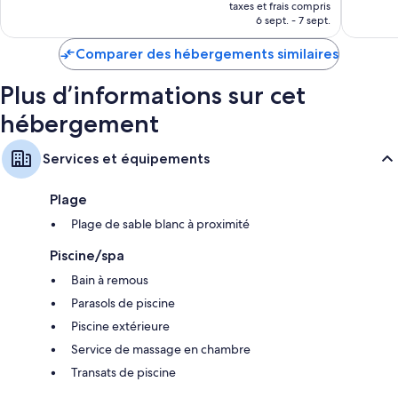
nouveau
taxes et frais compris
prix
6 sept. - 7 sept.
est
de
Comparer des hébergements similaires
157 €
Plus d’informations sur cet
hébergement
Services et équipements
Plage
Plage de sable blanc à proximité
Piscine/spa
Bain à remous
Parasols de piscine
Piscine extérieure
Service de massage en chambre
Transats de piscine