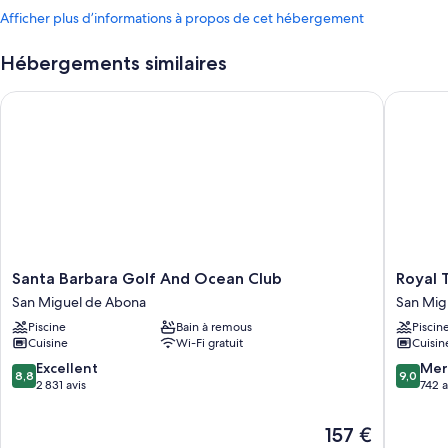
Afficher plus d’informations à propos de cet hébergement
Hébergements similaires
Santa Barbara Golf And Ocean Club
Royal Te
Santa
Royal
Santa Barbara Golf And Ocean Club
Royal 
Barbara
Tenerife
San Miguel de Abona
San Mig
Golf
Country
Piscine
Bain à remous
Piscin
And
Club
Cuisine
Wi-Fi gratuit
Cuisin
Ocean
San
Club
Miguel
8.8
9.0
Excellent
Mer
8,8
9,0
San
de
sur
sur
2 831 avis
742 a
Miguel
Abona
10,
10,
de
Excellent,
Merveill
Le
157 €
Abona
2 831 avis
742 avis