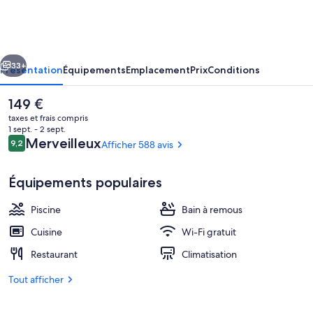
View
Club
cédent
Suivant
33+
Présentation
Équipements
Emplacement
Prix
Conditions
Le
149 €
prix
taxes et frais compris
actuel
1 sept. - 2 sept.
est
Avis
Merveilleux
9,2
Afficher 588 avis
9,2 sur 10
de
voyageurs
149 €.
Équipements populaires
Piscine
Bain à remous
Vue aérienne
Cuisine
Wi-Fi gratuit
Restaurant
Climatisation
Tout afficher