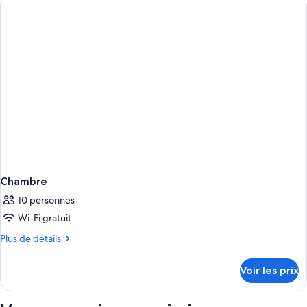
BEDROOM
de
chambre
APARTMENT
ONE
BEDROOM
Chambre
10 personnes
Wi-Fi gratuit
Plus
Plus de détails
de
détails
Voir les prix
sur
le
type