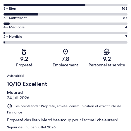
des
Note
8 – Bien
163
voyageurs
des
de 10
Note
6 – Satisfaisant
27
voyageurs
(Excellent),
des
de 8
Note
4 – Médiocre
4
d’après 387 avis
voyageurs
(Bien),
des
sur 588.
de 6
Note
2 – Horrible
7
d’après 163 avis
voyageurs
(Satisfaisant),
des
sur 588.
de 4
d’après 27 avis
voyageurs
(Médiocre),
sur 588.
de 2
d’après 4 avis
9,2
7,8
9,2
(Horrible),
sur 588.
Propreté
Emplacement
Personnel et service
d’après 7 avis
Avis
sur 588.
Avis vérifié
10/10 Excellent
Mourad
24 juil. 2026
Les points forts : Propreté, arrivée, communication et exactitude de
l’annonce
Propreté des lieux Merci beaucoup pour l’accueil chaleureux!
Séjour de 1 nuit en juillet 2026