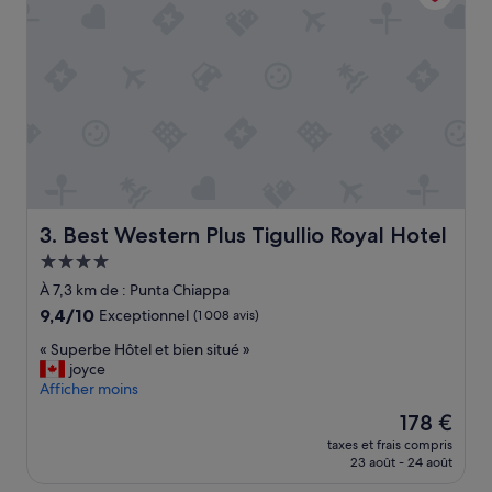
e
m
e
n
t
.
P
a
s
d
e
p
Best Western Plus Tigullio Royal Hotel
3. Best Western Plus Tigullio Royal Hotel
i
s
Hébergement
c
4.0 étoiles
À 7,3 km de : Punta Chiappa
i
9.4
9,4/10
Exceptionnel
(1 008 avis)
n
sur
e
«
« Superbe Hôtel et bien situé »
10,
c
S
joyce
Exceptionnel,
e
u
Afficher moins
(1 008 avis)
q
p
u
Le
178 €
e
i
nouveau
taxes et frais compris
r
e
prix
23 août - 24 août
b
s
est
e