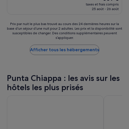
nouveau
n
n
taxes et frais compris
s
prix
a
w
25 août - 26 août
l
est
l
i
e
de
é
t
q
509 €
Prix
e
Prix par nuit le plus bas trouvé au cours des 24 dernières heures sur la
h
u
base d’un séjour d’une nuit pour 2 adultes. Les prix et la disponibilité sont
par
.
g
e
susceptibles de changer. Des conditions supplémentaires peuvent
nuit
S
r
l
s’appliquer.
le
i
e
j
plus
n
a
e
Afficher tous les hébergements
bas
o
t
s
trouvé
n
A
é
au
l
C
j
cours
a
.
o
des
c
T
u
24 dernières
Punta Chiappa : les avis sur les
h
h
r
heures
a
e
n
hôtels les plus prisés
sur
m
g
e
la
b
a
r
base
r
r
Hotel La Camogliese
Au calme ave
é
d’un
e
d
g
séjour
e
e
u
d’une
s
n
l
nuit
t
w
i
pour
t
a
è
2 adultes.
r
s