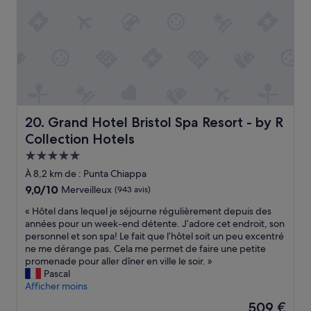
a
u
r
r
l
à
t
a
p
i
n
r
e
d
o
r
t
x
d
h
i
o
e
m
i
r
i
t
Grand Hotel Bristol Spa Resort - by R Collection Hotels
o
20. Grand Hotel Bristol Spa Resort - by R
t
ê
o
é
Collection Hotels
t
m
!
Hébergement
r
s
»
e
w
5.0 étoiles
À 8,2 km de : Punta Chiappa
v
e
9.0
9,0/10
Merveilleux
(943 avis)
r
r
sur
a
e
«
« Hôtel dans lequel je séjourne régulièrement depuis des
10,
i
v
H
années pour un week-end détente. J’adore cet endroit, son
Merveilleux,
m
e
ô
personnel et son spa! Le fait que l’hôtel soit un peu excentré
(943 avis)
e
r
t
ne me dérange pas. Cela me permet de faire une petite
n
y
e
promenade pour aller dîner en ville le soir. »
t
c
l
Pascal
s
l
d
Afficher moins
i
e
a
Le
509 €
g
a
n