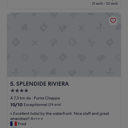
prix
21 août - 22 août
o
est
m
de
SPLENDIDE RIVIERA
m
224 €
a
n
d
e
f
o
r
t
e
m
e
n
t
SPLENDIDE RIVIERA
5. SPLENDIDE RIVIERA
c
Hébergement
e
4.0 étoiles
t
À 7,3 km de : Punta Chiappa
t
10.0
10/10
Exceptionnel
(29 avis)
e
sur
é
«
« Excellent hotel by the waterfront. Nice staff and great
10,
t
E
amenities!! A+++ »
Exceptionnel,
a
x
Fred
(29 avis)