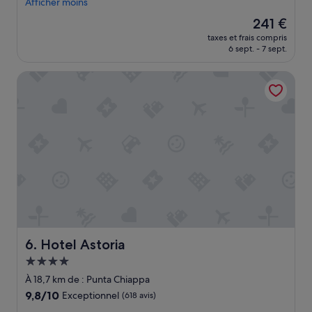
b
c
Afficher moins
l
e
Le
241 €
i
l
nouveau
s
taxes et frais compris
l
prix
6 sept. - 7 sept.
s
e
est
e
n
de
m
Hotel Astoria
t
241 €
e
h
n
o
t
t
,
e
»
l
b
y
t
h
e
w
a
t
Hotel Astoria
6. Hotel Astoria
e
Hébergement
r
4.0 étoiles
f
À 18,7 km de : Punta Chiappa
r
9.8
9,8/10
Exceptionnel
(618 avis)
o
sur