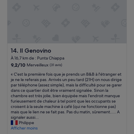
c
d
è
u
s
m
,
a
a
t
c
i
c
n
u
»
e
Il Genovino
14. Il Genovino
i
l
À 16,7 km de : Punta Chiappa
,
9.2
9,2/10
Merveilleux
(31 avis)
d
sur
é
«
« C'est la première fois que je prends un B&B à l'étranger et
10,
c
C
je ne le referais pas. Arrivés un peu tard (21H) on nous dirige
Merveilleux,
o
'
par téléphone (assez simple), mais la difficulté pour se garer
(31 avis)
r
e
dans ce quartier doit être vraiment signalée. Sinon la
a
s
chambre est très jolie, bien équipée mais l'endroit manque
t
t
furieusement de chaleur à tel point que les occupants se
i
l
croisent à la seule machine à café (qui ne fonctionne pas)
o
a
mais que le lien ne se fait pas. Pas du matin, sûrement..... A
n
p
signaler aussi...
d
r
Philippe
e
e
Afficher moins
s
m