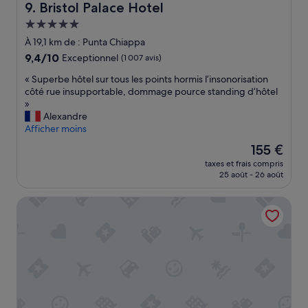
Bristol Palace Hotel
9. Bristol Palace Hotel
o
u
Hébergement
s
5.0 étoiles
À 19,1 km de : Punta Chiappa
,
9.4
9,4/10
Exceptionnel
(1 007 avis)
c
sur
h
«
« Superbe hôtel sur tous les points hormis l’insonorisation
10,
a
S
côté rue insupportable, dommage pource standing d’hôtel
Exceptionnel,
r
u
»
(1 007 avis)
m
p
Alexandre
i
e
Afficher moins
n
r
g
Le
155 €
b
,
nouveau
taxes et frais compris
e
c
prix
25 août - 26 août
h
l
est
ô
e
de
Hotel Villa Anita
t
a
155 €
e
n
l
.
s
L
u
o
r
v
t
e
o
d
u
t