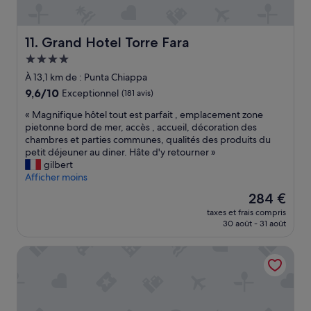
.
i
I
s
n
a
t
Grand Hotel Torre Fara
11. Grand Hotel Torre Fara
t
h
i
Hébergement
e
o
4.0 étoiles
m
À 13,1 km de : Punta Chiappa
n
i
9.6
9,6/10
Exceptionnel
(181 avis)
c
d
sur
ô
d
«
« Magnifique hôtel tout est parfait , emplacement zone
10,
t
l
M
pietonne bord de mer, accès , accueil, décoration des
Exceptionnel,
é
e
a
chambres et parties communes, qualités des produits du
(181 avis)
r
o
g
petit déjeuner au diner. Hâte d'y retourner »
u
f
n
gilbert
e
P
i
Afficher moins
i
o
f
n
Le
284 €
r
i
s
nouveau
t
taxes et frais compris
q
u
prix
30 août - 31 août
o
u
p
est
f
e
p
de
i
Hotel La Vela
h
o
284 €
n
ô
r
o
t
t
.
e
a
L
l
b