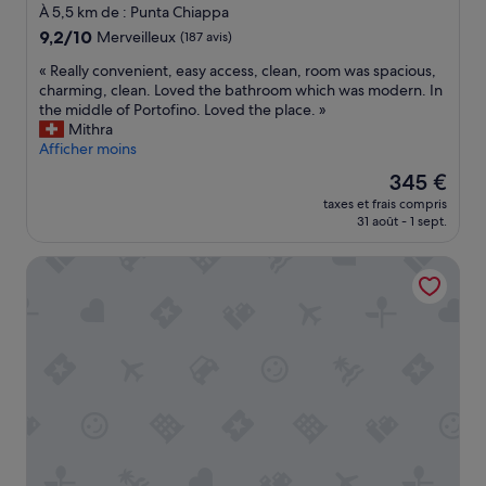
t
3.0 étoiles
e
À 5,5 km de : Punta Chiappa
i
p
9.2
9,2/10
Merveilleux
(187 avis)
e
o
sur
s
u
«
« Really convenient, easy access, clean, room was spacious,
10,
!
r
R
charming, clean. Loved the bathroom which was modern. In
Merveilleux,
!
r
e
the middle of Portofino. Loved the place. »
(187 avis)
A
é
a
Mithra
+
p
l
Afficher moins
+
o
l
Le
345 €
+
n
y
nouveau
»
d
taxes et frais compris
c
prix
31 août - 1 sept.
r
o
est
e
n
de
a
Hotel Jolanda
v
345 €
u
e
x
n
d
i
e
e
m
n
a
t
n
,
d
e
e
a
s
s
.
y