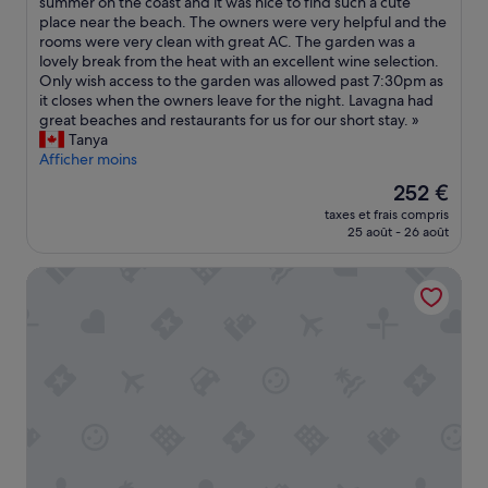
B
summer on the coast and it was nice to find such a cute
Exceptionnel,
,
l
l
place near the beach. The owners were very helpful and the
(7 avis)
q
'
u
rooms were very clean with great AC. The garden was a
u
é
h
lovely break from the heat with an excellent wine selection.
a
t
o
Only wish access to the garden was allowed past 7:30pm as
l
r
t
it closes when the owners leave for the night. Lavagna had
i
a
e
great beaches and restaurants for us for our short stay. »
t
n
l
Tanya
é
g
w
Afficher moins
s
e
a
Le
d
252 €
r
s
nouveau
e
e
taxes et frais compris
a
prix
s
25 août - 26 août
t
g
est
p
j
e
de
r
e
Hotel Stella Rapallo
m
252 €
o
n
.
d
e
W
u
l
e
i
e
b
t
r
o
s
e
o
d
f
k
u
e
e
p
r
d
e
a
o
t