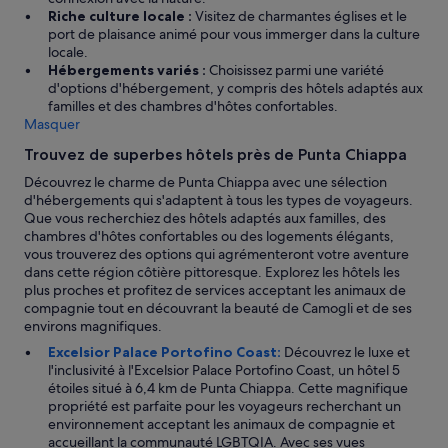
o
d
s
Riche culture locale :
Visitez de charmantes églises et le
c
e
o
port de plaisance animé pour vous immerger dans la culture
c
n
n
locale.
u
w
s
Hébergements variés :
Choisissez parmi une variété
p
a
p
d'options d'hébergement, y compris des hôtels adaptés aux
a
s
a
familles et des chambres d'hôtes confortables.
n
a
!
Masquer
t
l
L
s
l
e
Trouvez de superbes hôtels près de Punta Chiappa
s
o
f
e
Découvrez le charme de Punta Chiappa avec une sélection
w
a
c
d'hébergements qui s'adaptent à tous les types de voyageurs.
e
i
r
Que vous recherchiez des hôtels adaptés aux familles, des
d
t
o
chambres d'hôtes confortables ou des logements élégants,
p
q
i
vous trouverez des options qui agrémenteront votre aventure
a
u
s
dans cette région côtière pittoresque. Explorez les hôtels les
s
e
e
plus proches et profitez de services acceptant les animaux de
t
l
n
compagnie tout en découvrant la beauté de Camogli et de ses
7
’
t
environs magnifiques.
:
h
à
3
ô
Excelsior Palace Portofino Coast:
Découvrez le luxe et
l
0
t
l'inclusivité à l'Excelsior Palace Portofino Coast, un hôtel 5
a
p
e
étoiles situé à 6,4 km de Punta Chiappa. Cette magnifique
s
m
l
propriété est parfaite pour les voyageurs recherchant un
e
a
s
environnement acceptant les animaux de compagnie et
u
s
o
accueillant la communauté LGBTQIA. Avec ses vues