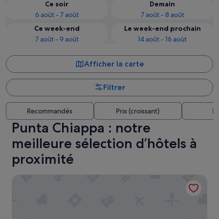
Ce soir
Demain
6 août - 7 août
7 août - 8 août
Ce week-end
Le week-end prochain
7 août - 9 août
14 août - 16 août
Afficher la carte
Filtrer
Recommandés
Prix (croissant)
Di
Punta Chiappa : notre
meilleure sélection d’hôtels à
proximité
Sublimis Boutique Hotel, WorldHotels Elite