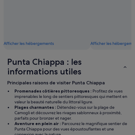
o
c
d
n
e
e
.
t
c
O
e
h
n
n
a
l
d
l
y
r
e
w
o
u
Afficher les hébergements
Afficher les hébergeme
i
i
r
s
t
à
h
,
Punta Chiappa : les
t
a
s
e
c
o
informations utiles
l
c
n
p
e
p
o
s
Principales raisons de visiter Punta Chiappa
e
i
s
r
Promenades côtières pittoresques :
Profitez de vues
n
t
s
imprenables le long de sentiers pittoresques qui mettent en
t
o
o
valeur la beauté naturelle du littoral ligure.
q
t
n
Plages charmantes :
Détendez-vous sur la plage de
u
h
n
Camogli et découvrez les rivages sablonneux à proximité,
e
e
e
parfaits pour bronzer et nager.
l
g
l
Aventure en plein air :
Parcourez le magnifique sentier de
e
a
e
Punta Chiappa pour des vues époustouflantes et une
s
r
t
connexion avec la nature.