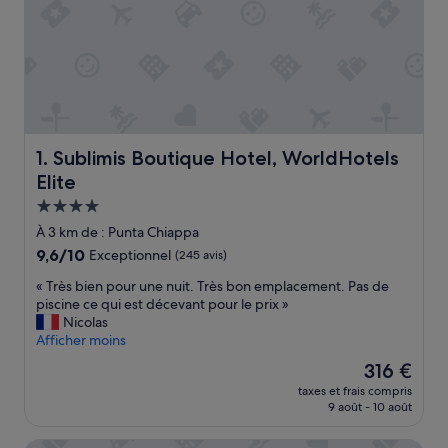
Sublimis Boutique Hotel, WorldHotels Elite
1. Sublimis Boutique Hotel, WorldHotels
Elite
Hébergement
4.0 étoiles
À 3 km de : Punta Chiappa
9.6
9,6/10
Exceptionnel
(245 avis)
sur
«
« Très bien pour une nuit. Très bon emplacement. Pas de
10,
T
piscine ce qui est décevant pour le prix »
Exceptionnel,
r
Nicolas
(245 avis)
è
Afficher moins
s
Le
316 €
b
nouveau
taxes et frais compris
i
prix
9 août - 10 août
e
est
n
de
p