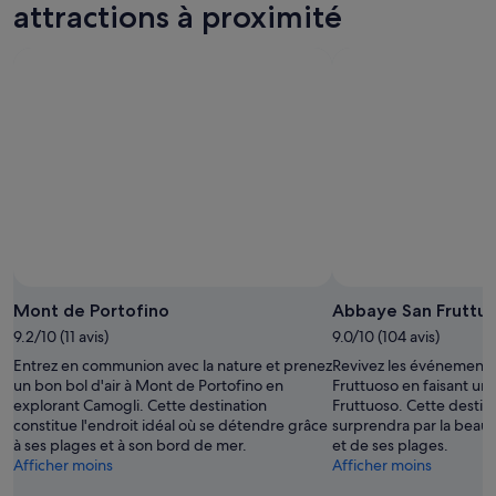
u
attractions à proximité
e
t
n
n
h
w
d
a
e
r
n
e
o
e
k
i
x
-
t
c
e
m
e
n
a
l
d
n
l
d
q
e
é
u
n
t
e
t
e
f
w
n
u
i
t
Mont de Portofino
Abbaye San Fruttu
r
n
e
i
9.2/10 (11 avis)
9.0/10 (104 avis)
e
.
e
s
J
Entrez en communion avec la nature et prenez
Revivez les événements
u
e
’
un bon bol d'air à Mont de Portofino en
Fruttuoso en faisant un
s
l
a
explorant Camogli. Cette destination
Fruttuoso. Cette destin
e
e
d
constitue l'endroit idéal où se détendre grâce
surprendra par la beau
m
c
o
à ses plages et à son bord de mer.
et de ses plages.
e
t
r
Afficher moins
Afficher moins
n
i
e
t