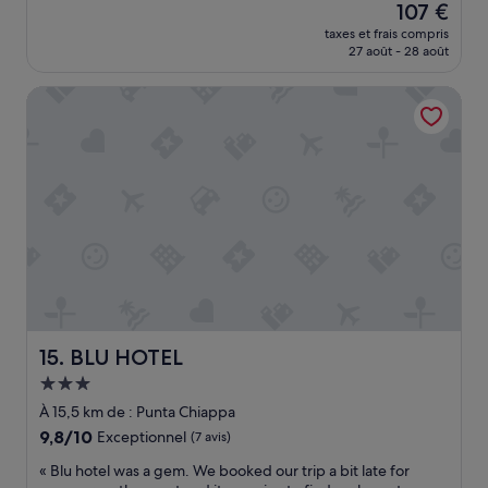
Le
107 €
c
i
nouveau
h
taxes et frais compris
è
prix
a
27 août - 28 août
r
est
m
e
de
b
BLU HOTEL
f
107 €
r
o
e
i
s
s
e
q
t
u
p
e
a
j
r
e
t
p
i
r
e
e
s
n
c
d
BLU HOTEL
15. BLU HOTEL
o
s
m
Hébergement
u
m
3.0 étoiles
n
À 15,5 km de : Punta Chiappa
u
B
9.8
9,8/10
Exceptionnel
(7 avis)
n
&
sur
e
B
«
« Blu hotel was a gem. We booked our trip a bit late for
10,
s
à