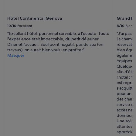
i
Des
p
s
conditions
e
p
supplémentaires
t
Hotel Continental Genova
Grand Hot
o
peuvent
i
n
s’appliquer.
10/10
Excellent
8/10
Bien
t
i
v
"Excellent hôtel, personnel serviable, à l'écoute. Toute
"J’ai pass
b
i
l'expérience était impeccable, du petit déjeuner,
La chambre
l
l
Dîner et l'accueil. Seul point négatif, pas de spa (en
réservatio
e
l
travaux), on aurait bien voulu en profiter"
bien équipé
a
a
Masquer
également
v
g
équipes de
e
e
Quelques p
c
i
afin d’êtr
d
t
l’hôtel : *
i
a
est regret
s
l
s’acquitte
c
i
pour un pa
r
e
des chamb
é
n
service in
t
.
accès néce
i
»
données pe
o
Une solut
n
attentes d
.
appréciée.
E