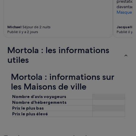
prestation
x
davantage 
c
Masquer
e
l
l
Michael
Séjour de 2 nuits
Jacquelin
e
Publié il y a 2 jours
Publié il y 
n
t
p
Mortola : les informations
e
utiles
t
i
t
d
Mortola : informations sur
é
les Maisons de ville
j
e
u
Nombre d’avis voyageurs
n
Nombre d’hébergements
e
Prix le plus bas
r
Prix le plus élevé
.
U
n
e