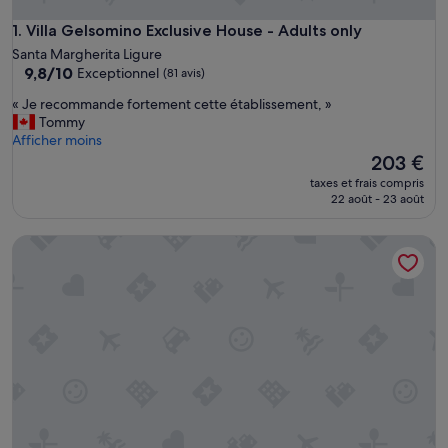
Villa Gelsomino Exclusive House - Adults only
1. Villa Gelsomino Exclusive House - Adults only
Santa Margherita Ligure
9.8
9,8/10
Exceptionnel
(81 avis)
sur
«
« Je recommande fortement cette établissement, »
10,
J
Tommy
Exceptionnel,
e
Afficher moins
(81 avis)
r
Le
203 €
e
nouveau
taxes et frais compris
c
prix
22 août - 23 août
o
est
m
de
A Casa di Mila
m
203 €
a
n
d
e
f
o
r
t
e
m
e