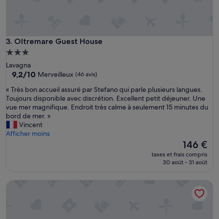
s
c
h
a
l
Oltremare Guest House
3. Oltremare Guest House
e
Hébergement
u
3.0 étoiles
Lavagna
r
9.2
9,2/10
Merveilleux
(46 avis)
e
sur
u
«
« Très bon accueil assuré par Stefano qui parle plusieurs langues.
10,
x
T
Toujours disponible avec discrétion. Excellent petit déjeuner. Une
Merveilleux,
e
r
vue mer magnifique. Endroit très calme à seulement 15 minutes du
(46 avis)
t
è
bord de mer. »
s
s
Vincent
e
b
Afficher moins
r
o
Le
146 €
v
n
nouveau
i
taxes et frais compris
a
prix
30 août - 31 août
a
c
est
b
c
de
l
Paradise Rooms
u
146 €
e
e
,
i
l
l
’