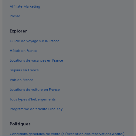
Camogli : hôtels Hôtels-boutiques
r
Affiliate Marketing
è
Camogli : hôtels Hôtels de luxe
s
Presse
Camogli : hôtels Hôtels avec vue sur l’océan
c
a
Camogli : hôtels Hôtels pas chers
Explorer
l
m
Camogli : hôtels Séjours réservés aux adultes
Guide de voyage sur la France
e
Camogli : hôtels
à
Hôtels en France
s
Camogli : Lodges
e
Locations de vacances en France
u
Gare de Santa Margherita Ligure Portofino : Agrotourisme
l
Séjours en France
Gare de Santa Margherita Ligure Portofino : Appart’hôtels
e
Vols en France
m
Gare de Santa Margherita Ligure Portofino : hôtels à proximité
e
Locations de voiture en France
n
Gare de Santa Margherita Ligure Portofino : Lodges
t
Tous types d'hébergements
Molino Nuovo : hôtels Hôtels pas chers
1
5
Programme de fidélité One Key
Mortola : Appart’hôtels
m
i
Mortola : Chambres d’hôtes
Politiques
n
Mortola : Maison d’hôtes
u
Conditions générales de vente (à l’exception des réservations Abritel)
t