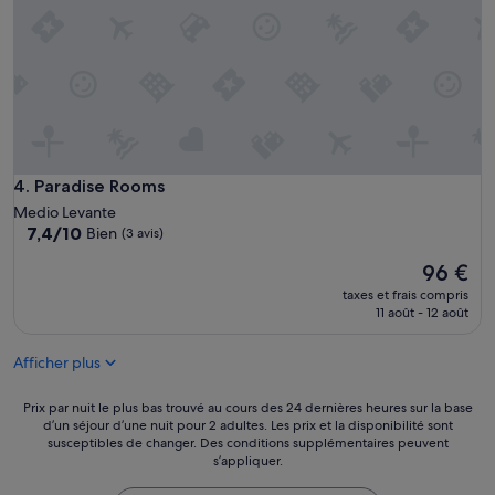
a
e
s
n
s
d
u
r
r
o
é
i
p
t
a
e
r
s
S
Paradise Rooms
4. Paradise Rooms
t
t
p
Medio Levante
e
r
7.4
7,4/10
Bien
(3 avis)
f
o
sur
a
Le
96 €
p
10,
n
nouveau
r
Bien,
taxes et frais compris
o
prix
e
(3 avis)
11 août - 12 août
q
est
e
u
de
t
i
Afficher plus
96 €
e
p
s
a
Prix
Prix par nuit le plus bas trouvé au cours des 24 dernières heures sur la base
t
r
d’un séjour d’une nuit pour 2 adultes. Les prix et la disponibilité sont
par
s
l
susceptibles de changer. Des conditions supplémentaires peuvent
nuit
i
e
s’appliquer.
le
t
p
plus
u