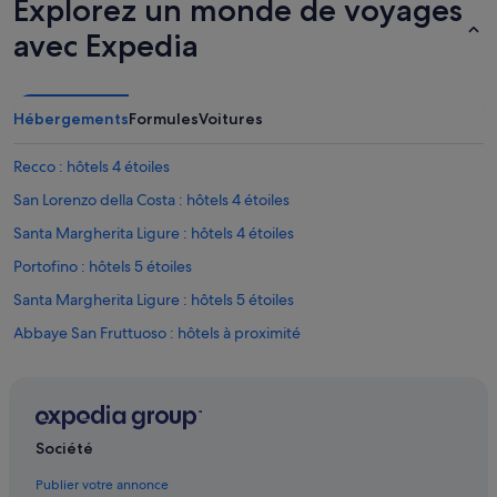
Explorez un monde de voyages
v
u
avec Expedia
e
m
e
r
Hébergements
Formules
Voitures
m
a
Recco : hôtels 4 étoiles
g
n
San Lorenzo della Costa : hôtels 4 étoiles
i
f
Santa Margherita Ligure : hôtels 4 étoiles
i
Portofino : hôtels 5 étoiles
q
u
Santa Margherita Ligure : hôtels 5 étoiles
e
.
Abbaye San Fruttuoso : hôtels à proximité
E
Boschetto : Chambres d’hôtes
n
d
Camogli : Chambres d’hôtes
r
o
Camogli : hôtels Hôtels avec parking
Société
i
Camogli : hôtels Hôtels de plage
t
Publier votre annonce
t