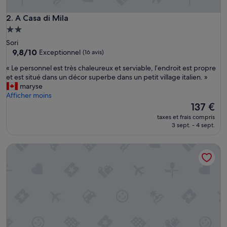
n
t
A Casa di Mila
2. A Casa di Mila
c
Hébergement
e
2.0 étoiles
Sori
t
9.8
9,8/10
Exceptionnel
(16 avis)
t
sur
e
«
« Le personnel est très chaleureux et serviable, l’endroit est propre
10,
é
L
et est situé dans un décor superbe dans un petit village italien. »
Exceptionnel,
t
e
maryse
(16 avis)
a
p
Afficher moins
b
e
Le
137 €
l
r
nouveau
i
taxes et frais compris
s
prix
3 sept. - 4 sept.
s
o
est
s
n
de
e
Oltremare Guest House
n
137 €
m
e
e
l
n
e
t
s
,
t
»
t
r
è