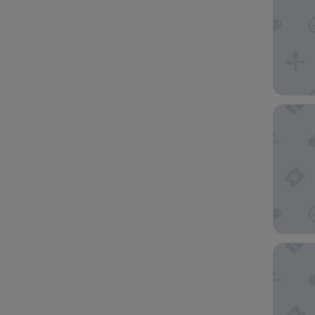
THB Flo
Kikerest