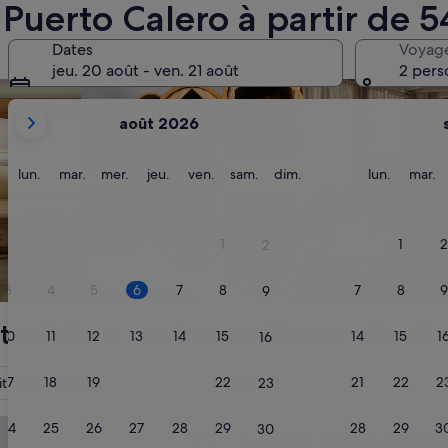
 Puerto Calero à partir de 5
ce
art’hôtels
Rechercher des complexes touristiques
Rechercher des app
Dates
Voyag
jeu. 20 août - ven. 21 août
2 pers
Les
août 2026
mois
affichés
sont
lundi
mardi
mercredi
jeudi
vendredi
samedi
dimanche
lundi
m
lun.
mar.
mer.
jeu.
ven.
sam.
dim.
lun.
mar.
August
2026
et
1
1
2
2
September
2026.
Complexe touristique
Apparte­ment
3
4
5
6
7
8
7
8
9
9
to Calero : notre meilleure sélecti
10
11
12
13
14
15
14
15
1
16
17
18
19
20
21
22
21
22
2
it déjeuner inclus
Hôtel
S
23
lero Hotel Thalasso & Spa
24
25
26
27
28
29
28
29
3
30
Costa Calero Hotel Thalasso
1. Costa Calero Hotel 