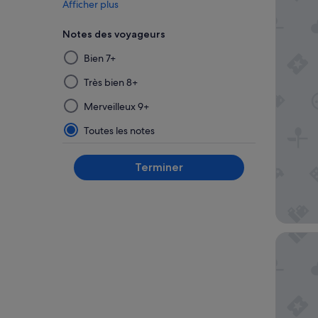
Afficher plus
Notes des voyageurs
La
Bien 7+
sélection
puis
Très bien 8+
l’application
Merveilleux 9+
d’un
filtre
Toutes les notes
dans
ce
Terminer
groupe
mettront
à
jour
les
Casa Se
résultats
sur
une
nouvelle
page