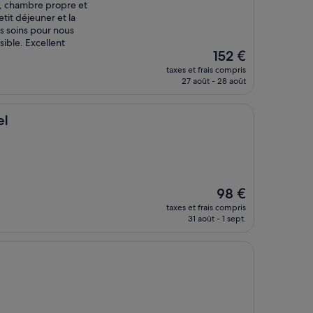
île, chambre propre et
tit déjeuner et la
s soins pour nous
sible. Excellent
Le
152 €
nouveau
taxes et frais compris
prix
27 août - 28 août
est
de
152 €
el
Le
98 €
nouveau
taxes et frais compris
prix
31 août - 1 sept.
est
de
98 €