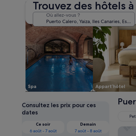
Trouvez des hôtels à
Rechercher des hébergements avec un spa sur pla
Rechercher des app
Où allez-vous ?
Spa
Appart’hôtel
Puer
Consultez les prix pour ces
dates
Pet
Ce soir
Demain
Costa Ca
6 août - 7 août
7 août - 8 août