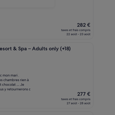
Le
282 €
nouveau
taxes et frais compris
prix
22 août - 23 août
est
de
282 €
pa – Adults only (+18)
esort & Spa – Adults only (+18)
c mon mari .
es chambres rien à
it chocolat … Je
ous y retournerons c
Le
277 €
nouveau
taxes et frais compris
prix
27 août - 28 août
est
de