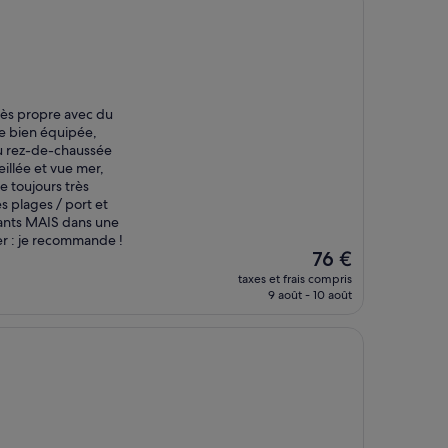
277 €
très propre avec du
e bien équipée,
u rez-de-chaussée
eillée et vue mer,
e toujours très
s plages / port et
ants MAIS dans une
er : je recommande !
Le
76 €
nouveau
taxes et frais compris
prix
9 août - 10 août
est
de
76 €