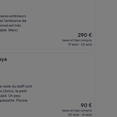
paces extérieurs
 et l’ambiance de
onnel est très
able. Merci
Le
290 €
nouveau
taxes et frais compris
prix
19 août - 20 août
est
de
290 €
aya
e reste du staff sont
 Llorico, le petit
quipé. Un peu
 passante. Piscine
Le
90 €
nouveau
taxes et frais compris
prix
30 août - 31 août