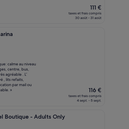
Le
111 €
nouveau
taxes et frais compris
prix
30 août - 31 août
est
de
111 €
arina
ique: calme au niveau
ges, centre, bus,
ès agréable . L’
, lits refaits,
cation par mail ou
Le
116 €
éable. »
nouveau
taxes et frais compris
prix
4 sept. - 5 sept.
est
de
116 €
ue - Adults Only
tel Boutique - Adults Only