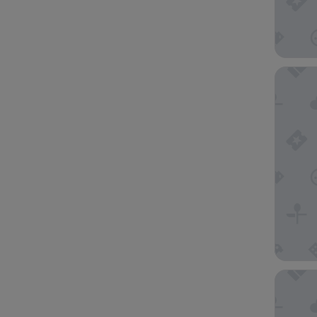
Apartme
La Isla 