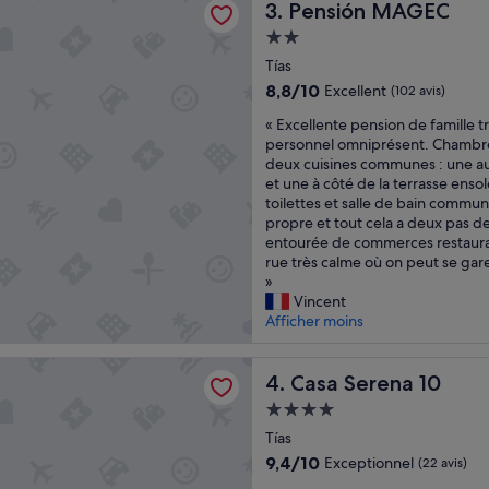
s
Pensión MAGEC
3. Pensión MAGEC
a
Hébergement
d
2.0 étoiles
o
Tías
r
8.8
8,8/10
Excellent
(102 avis)
é
sur
«
c
« Excellente pension de famille 
10,
E
e
personnel omniprésent. Chambr
Excellent,
x
t
deux cuisines communes : une a
(102 avis)
c
h
et une à côté de la terrasse ensol
e
ô
toilettes et salle de bain commun
l
t
propre et tout cela a deux pas de
l
e
entourée de commerces restaur
e
l
rue très calme où on peut se gar
n
a
»
t
v
Vincent
e
e
Afficher moins
p
c
e
m
rena 10
n
Casa Serena 10
o
4. Casa Serena 10
s
n
Hébergement
i
m
4.0 étoiles
o
Tías
a
n
r
9.4
9,4/10
Exceptionnel
(22 avis)
d
i
sur