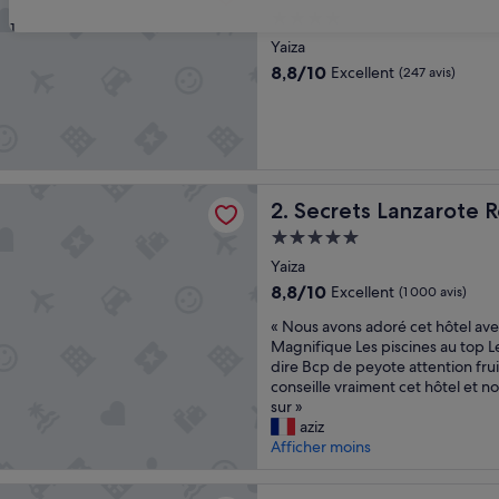
Hébergement
31
4.0 étoiles
Yaiza
8.8
8,8/10
Excellent
(247 avis)
sur
10,
Excellent,
(247 avis)
Lanzarote Resort & Spa – Adults only (+18)
Secrets Lanzarote Resort & S
2. Secrets Lanzarote R
Hébergement
5.0 étoiles
Yaiza
8.8
8,8/10
Excellent
(1 000 avis)
sur
«
« Nous avons adoré cet hôtel ave
10,
N
Magnifique Les piscines au top L
Excellent,
o
dire Bcp de peyote attention fru
(1 000 avis)
u
conseille vraiment cet hôtel et n
s
sur »
a
aziz
v
Afficher moins
o
n
n MAGEC