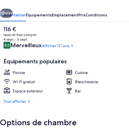
cédent
Suivant
129+
Présentation
Équipements
Emplacement
Prix
Conditions
Le
116 €
prix
taxes et frais compris
actuel
4 sept. - 5 sept.
est
Avis
Merveilleux
9,0
Afficher 117 avis
9,0 sur 10
de
voyageurs
116 €.
Équipements populaires
Piscine
Cuisine
Appartement Supérieur, 1 chambre, vue
Wi-Fi gratuit
Blanchisserie
Espace extérieur
Bar
Tout afficher
Options de chambre