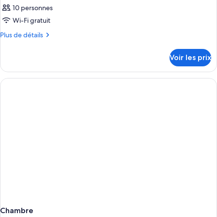
10 personnes
Wi-Fi gratuit
Plus
Plus de détails
de
détails
Voir les prix
sur
le
type
de
chambre
Chambre
Chambre