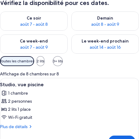
Vérifiez la disponibilité pour ces dates.
Vérifier la disponibilité pour ce soir août 7 - août 8
Vérifier la disponibilité pour 
Ce soir
Demain
août 7 - août 8
août 8 - août 9
Vérifier la disponibilité pour ce week-end août 7 - août 9
Vérifier la disponibilité pour 
Ce week-end
Le week-end prochain
août 7 - août 9
août 14 - août 16
Filtres
Toutes les chambres
2 lits
3+ lits
disponibles
pour
Affichage de 8 chambres sur 8
les
Afficher
Studio, vue piscine | Rideaux occultant
11
Studio, vue piscine
chambres
toutes
1 chambre
les
2 personnes
photos
pour
2 lits 1 place
ce
Wi-Fi gratuit
type
Plus
Plus de détails
de
de
chambre :
détails