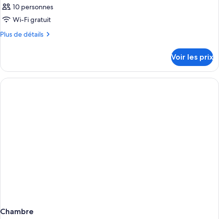
10 personnes
Wi-Fi gratuit
Plus
Plus de détails
de
détails
Voir les prix
sur
le
type
de
chambre
Chambre
Chambre