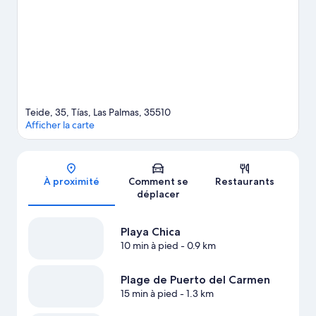
Bartolomé méritent aussi une visite. Les points d'eau de la
région vous invitent à vous détendre dans et au bord de l'eau en
vous adonnant à des activités telles que la pêche.
Consultez
notre guide de voyage sur Tías
Afficher plus d’appart’hôtels à Tías
Teide, 35, Tías, Las Palmas, 35510
Afficher la carte
Carte
À proximité
Comment se
Restaurants
déplacer
Playa Chica
10 min à pied
- 0.9 km
Plage de Puerto del Carmen
15 min à pied
- 1.3 km