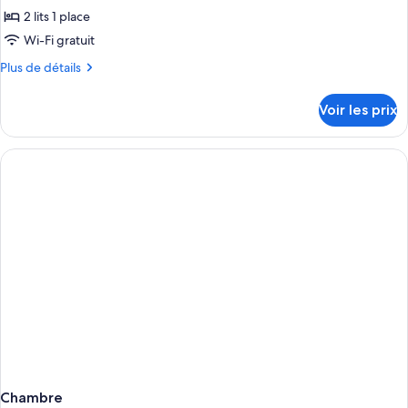
2
pour
2 lits 1 place
chambres
ce
Wi-Fi gratuit
type
Plus
Plus de détails
de
de
chambre :
détails
Voir les prix
sur
Appartement
le
Économique
type
de
chambre
Appartement
Économique
Chambre