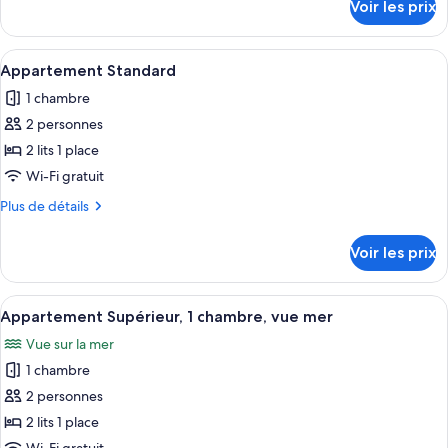
Voir les prix
sur
Studio,
le
vue
type
Afficher
Une chambre d’hôtel avec deux lits, un
piscine
27
de
Appartement Standard
toutes
chambre
1 chambre
Studio,
les
vue
2 personnes
photos
piscine
pour
2 lits 1 place
ce
Wi-Fi gratuit
type
Plus
Plus de détails
de
de
chambre :
détails
Voir les prix
sur
Appartement
le
Standard
type
Afficher
Un balcon avec deux chaises longues, u
21
de
Appartement Supérieur, 1 chambre, vue mer
toutes
chambre
Vue sur la mer
Appartement
les
Standard
1 chambre
photos
pour
2 personnes
ce
2 lits 1 place
type