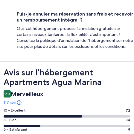
Puis-je annuler ma réservation sans frais et recevoir
un remboursement intégral ?
Oui, cet hébergement propose l’annulation gratuite sur
certains niveaux tarifaires ; la flexibilité, c’est important !
Consultez la politique d’annulation de l’hébergement sur notre
site pour plus de détails sur les exclusions et les conditions.
Avis
Avis sur l’hébergement
Apartments Agua Marina
Merveilleux
9,0
117 avis
Note
10 – Excellent
72
des
Note
8 – Bien
34
voyageurs
des
de 10
Note
6 – Satisfaisant
9
voyageurs