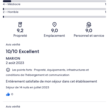
(Excellent),
des
de 8
Note
4 – Médiocre
1
d’après 72 avis
voyageurs
(Bien),
des
sur 117.
de 6
Note
2 – Horrible
1
d’après 34 avis
voyageurs
(Satisfaisant),
des
sur 117.
de 4
d’après 9 avis
voyageurs
(Médiocre),
sur 117.
de 2
d’après 1 avis
9,2
9,0
9,0
(Horrible),
sur 117.
Propreté
Emplacement
Personnel et service
d’après 1 avis
Avis
sur 117.
Avis vérifié
10/10 Excellent
MARION
2 août 2023
Les points forts : Propreté, équipements, infrastructures et
conditions de l’hébergement et communication
Entièrement satisfaite de mon séjour dans cet établissement
Séjour de 14 nuits en juillet 2023
0
Avis vérifié