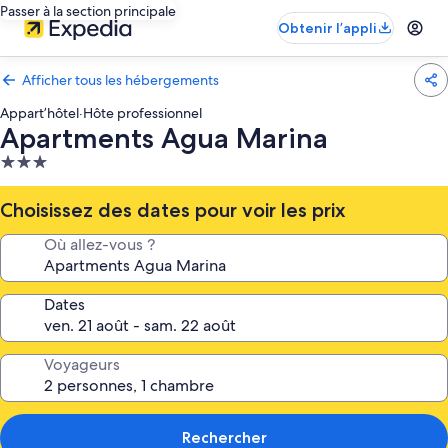
Passer à la section principale
Obtenir l’appli
Afficher tous les hébergements
Appart’hôtel
·
Hôte professionnel
Apartments Agua Marina
Hébergement
3.0 étoiles
Choisissez des dates pour voir les prix
Où allez-vous ?
Dates
Voyageurs
Rechercher