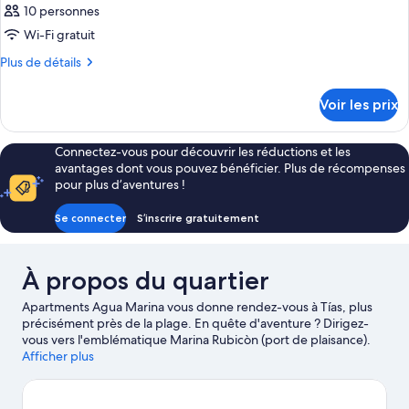
10 personnes
Wi-Fi gratuit
Plus
Plus de détails
de
détails
Voir les prix
sur
le
type
Connectez-vous pour découvrir les réductions et les
de
avantages dont vous pouvez bénéficier. Plus de récompenses
chambre
pour plus d’aventures !
Chambre
Se connecter
S’inscrire gratuitement
À propos du quartier
Apartments Agua Marina vous donne rendez-vous à Tías, plus
précisément près de la plage. En quête d'aventure ? Dirigez-
vous vers l'emblématique Marina Rubicòn (port de plaisance).
Plutôt envie de vous poser et d'admirer la beauté naturelle des
Afficher plus
lieux ? Les tout aussi sympathiques Plage de Puerto del Carmen
et Plage de Matagorda n'attendent que vous ! Les agréables
Centre d'artisanat La Antigua Escuela de Yaiza et Karting San