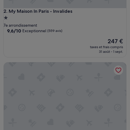
My Maison In Paris - Invalides
2. My Maison In Paris - Invalides
Hébergement
1.0 étoile
7e arrondissement
9.6
9,6/10
Exceptionnel
(559 avis)
sur
Le
247 €
10,
nouveau
Exceptionnel,
taxes et frais compris
prix
(559 avis)
31 août - 1 sept.
est
de
Villa Montmartre - Nouvellement rénovée
247 €