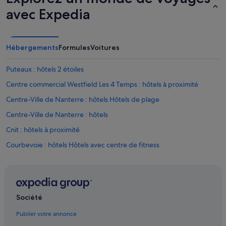
u
avec Expedia
x
d
a
n
Hébergements
Formules
Voitures
s
l
Puteaux : hôtels 2 étoiles
a
c
Centre commercial Westfield Les 4 Temps : hôtels à proximité
h
a
Centre-Ville de Nanterre : hôtels Hôtels de plage
m
Centre-Ville de Nanterre : hôtels
b
r
Cnit : hôtels à proximité
e
é
Courbevoie : hôtels Hôtels avec centre de fitness
g
Courbevoie : hôtels Hôtels tout compris
a
l
Courbevoie : hôtels
e
m
Faubourg de l'Arche : hôtels Hôtels d’affaires
e
Société
Faubourg de l'Arche : hôtels
n
Publier votre annonce
t
Gambetta : hôtels Hôtels avec bar
!