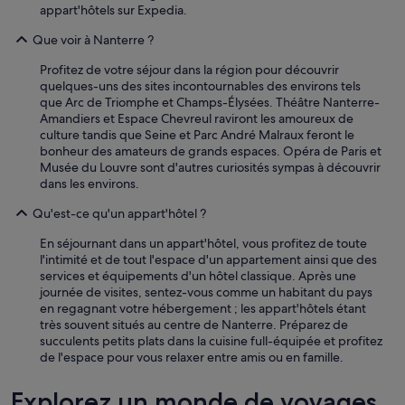
m
appart'hôtels sur Expedia.
é
Que voir à Nanterre ?
n
a
Profitez de votre séjour dans la région pour découvrir
g
quelques-uns des sites incontournables des environs tels
e
que Arc de Triomphe et Champs-Élysées. Théâtre Nanterre-
a
Amandiers et Espace Chevreul raviront les amoureux de
u
culture tandis que Seine et Parc André Malraux feront le
t
bonheur des amateurs de grands espaces. Opéra de Paris et
o
Musée du Louvre sont d'autres curiosités sympas à découvrir
p
dans les environs.
!
S
Qu'est-ce qu'un appart'hôtel ?
u
p
En séjournant dans un appart'hôtel, vous profitez de toute
e
l'intimité et de tout l'espace d'un appartement ainsi que des
r
services et équipements d'un hôtel classique. Après une
s
journée de visites, sentez-vous comme un habitant du pays
i
en regagnant votre hébergement ; les appart'hôtels étant
l
très souvent situés au centre de Nanterre. Préparez de
e
succulents petits plats dans la cuisine full-équipée et profitez
m
de l'espace pour vous relaxer entre amis ou en famille.
c
i
Explorez un monde de voyages
e