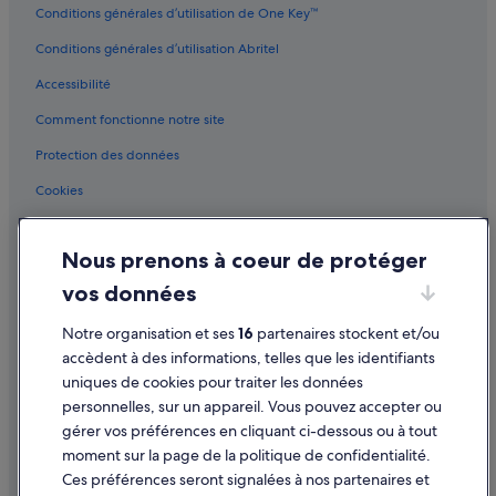
Conditions générales d’utilisation de One Key™
e
La Garenne-Colombes : Maison d’hôtes
à
Conditions générales d’utilisation Abritel
La Garenne-Colombes : hôtels Hôtels avec spa
v
a
Accessibilité
La Garenne-Colombes : hôtels Hôtels pas chers
i
s
Comment fonctionne notre site
La Garenne-Colombes : hôtels
s
La Garenne-Colombes : Palaces
Protection des données
e
l
Nanterre : Auberges de jeunesse
Cookies
l
e
Nanterre : Auberges
Conditions générales d'utilisation
d
Nanterre : Châteaux
a
Nous prenons à coeur de protéger
Mentions légales / Nous contacter
n
Nanterre : Maison d’hôtes
vos données
s
Directives de contenu et signalement de contenus
l
Nanterre : hôtels Hôtels avec bar
Notre organisation et ses
16
partenaires stockent et/ou
a
Aide
Nanterre : hôtels Hôtels avec suites
c
accèdent à des informations, telles que les identifiants
u
uniques de cookies pour traiter les données
Nanterre : hôtels Hôtels d’affaires
Assistance
i
personnelles, sur un appareil. Vous pouvez accepter ou
s
Nanterre : hôtels Hôtels de luxe
Annuler votre vol
gérer vos préférences en cliquant ci-dessous ou à tout
i
Nanterre : hôtels Hôtels LGBTQIA+ friendly
moment sur la page de la politique de confidentialité.
n
Annuler une réservation d'hôtel ou de location de vacances
e
Ces préférences seront signalées à nos partenaires et
Nanterre : hôtels Hôtels avec centre de fitness
Délais de remboursement
.