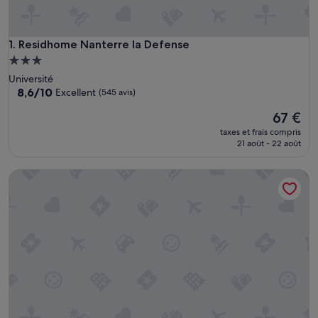
Residhome Nanterre la Defense
1. Residhome Nanterre la Defense
Hébergement
3.0 étoiles
Université
8.6
8,6/10
Excellent
(545 avis)
sur
Le
67 €
10,
nouveau
Excellent,
taxes et frais compris
prix
(545 avis)
21 août - 22 août
est
de
My Maison In Paris - Invalides
67 €