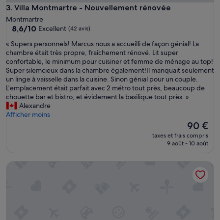
Villa Montmartre - Nouvellement rénovée
3. Villa Montmartre - Nouvellement rénovée
Montmartre
8.6
8,6/10
Excellent
(42 avis)
sur
«
« Supers personnels! Marcus nous a accueilli de façon génial! La
10,
S
chambre était très propre, fraîchement rénové. Lit super
Excellent,
u
confortable, le minimum pour cuisiner et femme de ménage au top!
(42 avis)
p
Super silemcieux dans la chambre également!Il manquait seulement
e
un linge à vaisselle dans la cuisine. Sinon génial pour un couple.
r
L'emplacement était parfait avec 2 métro tout près, beaucoup de
s
chouette bar et bistro, et évidement la basilique tout près. »
p
Alexandre
e
Afficher moins
r
Le
90 €
s
nouveau
taxes et frais compris
o
prix
9 août - 10 août
n
est
n
de
Résidence Charles Floquet
e
90 €
l
s
!
M
a
r