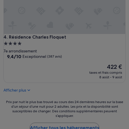
c
u
s
n
o
u
s
Résidence Charles Floquet
4. Résidence Charles Floquet
a
Hébergement
a
4.0 étoiles
7e arrondissement
c
9.4
9,4/10
Exceptionnel
(387 avis)
c
sur
u
Le
422 €
10,
e
nouveau
Exceptionnel,
i
taxes et frais compris
prix
(387 avis)
8 août - 9 août
l
est
l
de
i
Afficher plus
422 €
d
e
Prix
Prix par nuit le plus bas trouvé au cours des 24 dernières heures sur la base
f
d’un séjour d’une nuit pour 2 adultes. Les prix et la disponibilité sont
par
a
susceptibles de changer. Des conditions supplémentaires peuvent
nuit
ç
s’appliquer.
le
o
plus
n
Afficher tous les hébergements
bas