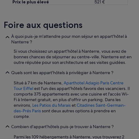
Prix le plus élevé
521 €
i
m
u
m
Foire aux questions
p
o
u
À quoi puis-je m'attendre pour mon séjour en appart'hôtel à
r
Nanterre ?
c
Si vous choisissez un appart'hôtel à Nanterre, vous avez de
u
bonnes chances de séjourner au centre-ville. Nanterre est en
i
outre réputée pour son architecture et ses visites guidées.
s
i
Quels sont les appart'hôtels à privilégier à Nanterre ?
n
e
Situé à 7 km de Nanterre,
Aparthotel Adagio Paris Centre
r
Tour Eiffel
est l'un des appart'hôtels favoris des vacanciers. Il
e
comporte 375 appartements avec une cuisine et l'accès Wi-
t
Fi à Internet gratuit, en plus d'offrir un parking. Dans les
f
environs,
Les Patios du Marais
et
Citadines Saint-Germain-
e
des-Prés Paris
sont deux autres options à prendre en
m
compte.
m
e
Combien d'appart'hôtels puis-je trouver à Nanterre ?
d
e
Parmi les 109 hébergements à Nanterre, vous trouverez 2