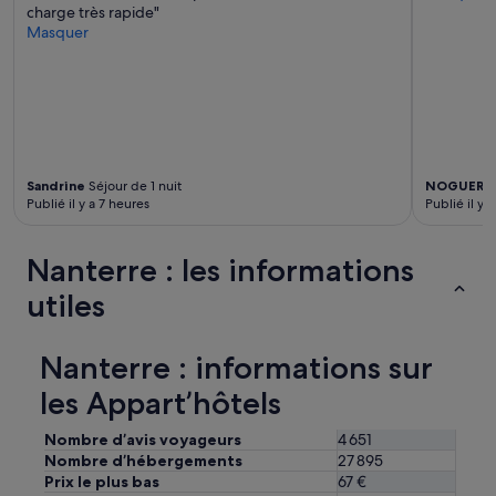
L
charge très rapide"
i
Masquer
t
s
u
p
e
r
c
o
Sandrine
Séjour de 1 nuit
NOGUERA
Publié il y a 7 heures
Publié il y a
n
f
o
Nanterre : les informations
r
t
utiles
a
b
l
Nanterre : informations sur
e
,
les Appart’hôtels
l
e
Nombre d’avis voyageurs
4 651
m
Nombre d’hébergements
27 895
i
Prix le plus bas
67 €
n