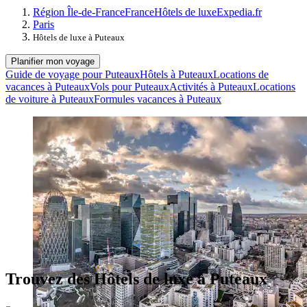
Région Île-de-France
France
Hôtels de luxe
Expedia.fr
Paris
Hôtels de luxe à Puteaux
Planifier mon voyage
Guide de voyage pour Puteaux
Hôtels à Puteaux
Locations de
vacances à Puteaux
Vols pour Puteaux
Activités à Puteaux
Locations
de voiture à Puteaux
Formules vacances à Puteaux
Trouvez des Hôtels de luxe à Puteaux