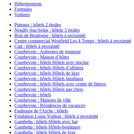
Hébergements
Formules
Voitures
Puteaux : hôtels 2 étoiles
Neuilly-Sur-Seine : hôtels 3 étoiles
Bois de Boulogne : hôtels à proximité
Centre commercial Westfield Les 4 Temps : hôtels à proximité
Cnit : hôtels à proximité
Courbevoie : Auberges de jeunesse
Courbevoie : Maison d’hôtes
Courbevoie : hôtels Hôtels avec piscine
Courbevoie : hôtels Hôtels d’affaires
Courbevoie : hôtels Hôtels de luxe
Courbevoie : hôtels Hôtels familiaux
Courbevoie : hôtels Hôtels avec centre de fitness
Courbevoie : hôtels Hôtels pas chers
Courbevoie : hôtels
Courbevoie : Maisons de ville
Courbevoie : Résidences de vacances
Faubourg de l'Arche : hôtels
Fondation Louis-Vuitton : hôtels à proximité
Gambetta : hôtels Hôtels avec bar
Gambetta : hôtels Hôtels-boutiques
Gambetta : hôtels Hôtels de luxe