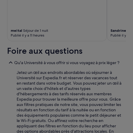
m
a
n
c
h
meital
Séjour de 1 nuit
Sandrine
Séjo
e
Publié il y a 11 heures
Publié il y a 1 
a
v
e
Foire aux questions
c
u
Qu'a Université à vous offrir si vous voyagez à prix léger ?
n
e
Jetez un œil aux endroits abordables où séjourner à
v
Université sur Expedia.fr et réserver des vacances tout
u
en restant dans votre budget. Vous pouvez jeter un œil à
e
un vaste choix d'hôtels et d'autres types
s
d'hébergements à des tarifs réservés aux membres
u
Expedia pour trouver la meilleure offre pour vous. Grâce
r
aux filtres pratiques de notre site, vous pouvez limiter les
P
résultats en fonction du tarif à la nuitée ou en fonction
a
des équipements populaires comme le petit déjeuner et
r
le Wi-Fi gratuits. Ou affinez votre recherche en
i
appliquant des filtres en fonction du lieu pour afficher
s
des options abordables près d'attractions locales. En
à