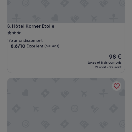
p
r
o
b
l
Hôtel Korner Etoile
3. Hôtel Korner Etoile
è
Hébergement
m
3.0 étoiles
e
17e arrondissement
d
8.6
8,6/10
Excellent
(501 avis)
e
sur
Le
p
98 €
10,
nouveau
r
Excellent,
taxes et frais compris
prix
e
(501 avis)
21 août - 22 août
est
p
de
a
Hotel de Sevigne
98 €
r
a
t
i
o
n
d
e
n
o