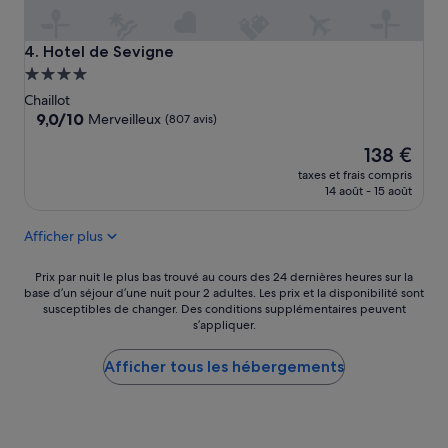
t
r
e
Hotel de Sevigne
4. Hotel de Sevigne
c
Hébergement
h
4.0 étoiles
Chaillot
a
9.0
9,0/10
m
Merveilleux
(807 avis)
sur
b
Le
138 €
10,
r
nouveau
Merveilleux,
e
taxes et frais compris
prix
(807 avis)
.
14 août - 15 août
est
A
de
u
Afficher plus
138 €
p
e
Prix
Prix par nuit le plus bas trouvé au cours des 24 dernières heures sur la
t
base d’un séjour d’une nuit pour 2 adultes. Les prix et la disponibilité sont
par
i
susceptibles de changer. Des conditions supplémentaires peuvent
nuit
t
s’appliquer.
le
s
plus
o
Afficher tous les hébergements
bas
i
trouvé
n
au
.
cours
L
des
e