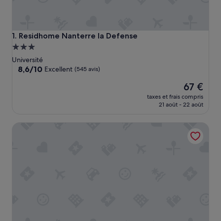
Residhome Nanterre la Defense
1. Residhome Nanterre la Defense
Hébergement
3.0 étoiles
Université
8.6
8,6/10
Excellent
(545 avis)
sur
Le
67 €
10,
nouveau
Excellent,
taxes et frais compris
prix
(545 avis)
21 août - 22 août
est
de
Hyatt Regency Paris Etoile
67 €