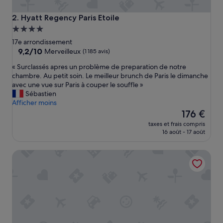
Hyatt Regency Paris Etoile
2. Hyatt Regency Paris Etoile
Hébergement
4.0 étoiles
17e arrondissement
9.2
9,2/10
Merveilleux
(1 185 avis)
sur
«
« Surclassés apres un problème de preparation de notre
10,
S
chambre. Au petit soin. Le meilleur brunch de Paris le dimanche
Merveilleux,
u
avec une vue sur Paris à couper le souffle »
(1 185 avis)
r
Sébastien
c
Afficher moins
l
Le
176 €
a
nouveau
taxes et frais compris
s
prix
16 août - 17 août
s
est
é
de
Hôtel Korner Etoile
s
176 €
a
p
r
e
s
u
n