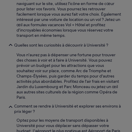
naviguant sur le site, utilisez l'icône en forme de cœur
c
pour lister vos favoris. Vous pourrez les retrouver
o
facilement lorsque vous aurez fait votre choix. Également
u
intéressé par une voiture de location ou un vol ? Jetez un
p
œil aux formules vacances Vol + Hôtel et profitez
e
d'incroyables économies lorsque vous réservez votre
r
transport en même temps.
l
e
Quelles sont les curiosités à découvrir à Université ?
s
o
Vous n'aurez pas à dépenser une fortune pour trouver
u
des choses à voir et à faire à Université. Vous pouvez
f
prévoir un budget pour les attractions que vous
f
souhaitez voir sur place, comme Arc de Triomphe et
l
Champs-Élysées, puis garder du temps pour d'autres
e
activités plus abordables. Profitez de l'air frais en visitant
»
Jardin du Luxembourg et Parc Monceau ou jetez un œil
aux autres sites culturels de la région comme Opéra de
Paris.
Comment se rendre à Université et explorer ses environs à
prix léger ?
Optez pour les moyens de transport disponibles à
Université pour vous déplacer sans dépasser votre
budget. L'aéroport le plus pratique est Aéroport de Paris