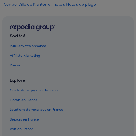
Centre-Ville de Nanterre : hôtels Hôtels de plage
Centre-Ville de Nanterre : hôtels
Cnit : hôtels à proximité
Courbevoie : Maisons de ville
Société
Faubourg de l'Arche : hôtels Hôtels d’affaires
Publier votre annonce
Faubourg de l'Arche : hôtels
Affiliate Marketing
Gambetta : hôtels Hôtels-boutiques
Presse
Gambetta : hôtels Hôtels de luxe
Gambetta : hôtels
Explorer
Gare de Houilles - Carrières-sur-Seine : Appart’hôtels
Guide de voyage sur la France
Gare de Houilles - Carrières-sur-Seine : Châteaux
Hôtels en France
Gare de Houilles - Carrières-sur-Seine : Maison d’hôtes
Locations de vacances en France
Gare de la Défense : Auberges de jeunesse
Séjours en France
Gare de la Défense : Auberges
Vols en France
Gare de la Défense : Maison d’hôtes