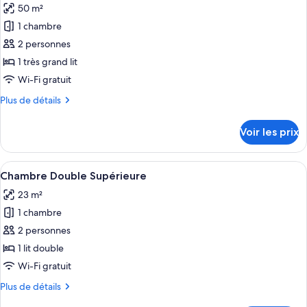
grand
50 m²
Chambre
les
lit
Supérieure,
1 chambre
photos
1
pour
2 personnes
très
ce
grand
1 très grand lit
lit
type
Wi-Fi gratuit
de
Plus
Plus de détails
chambre :
de
Suite
détails
Voir les prix
sur
le
type
Afficher
Une chambre d’hôtel avec un lit, deux 
5
de
Chambre Double Supérieure
toutes
chambre
23 m²
Suite
les
1 chambre
photos
pour
2 personnes
ce
1 lit double
type
Wi-Fi gratuit
de
Plus
Plus de détails
chambre :
de