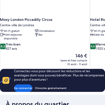
Moxy London Piccadilly Circus
Hotel Ri
Centre-ville de Londres
Centre-vil
Wi-Fi gratuit
Climatisation
Wi-Fi gra
Petit déjeuner
Bar
Salle de
disponible
8.2
9.0
Très bien
Merve
8,2
9,0
sur
sur
427 avis
1 920 
10,
10,
Le
146 €
Très
Merveilleu
nouveau
taxes et frais compris
bien,
1 920 avis
prix
10 août - 11 août
427 avis
est
Connectez-vous pour découvrir les réductions et les
de
avantages dont vous pouvez bénéficier. Plus de récompenses
146 €
pour plus d’aventures !
Se connecter
S’inscrire gratuitement
À propos du quartier