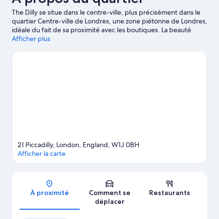
The Dilly se situe dans le centre-ville, plus précisément dans le
quartier Centre-ville de Londres, une zone piétonne de Londres,
idéale du fait de sa proximité avec les boutiques. La beauté
naturelle des lieux s'offre à vos yeux au détour des célèbres
Afficher plus
Hyde Park et River Thames. Dans un autre registre, les non
moins emblématiques British Museum et Victoria and Albert
Museum constituent de hauts lieux culturels à ne pas manquer.
Envie de vibrer ? Consultez l'affiche de l'illustre Royal Albert Hall,
ou envisagez une soirée à l'agréable ExCel London (parc des
expositions). Les clients apprécient particulièrement
l'emplacement de cet hôtel pour profiter pleinement
d'éléments sympas tels que les visites touristiques.
Consultez
notre guide de voyage sur Londres
21 Piccadilly, London, England, W1J 0BH
Afficher la carte
Carte
À proximité
Comment se
Restaurants
déplacer