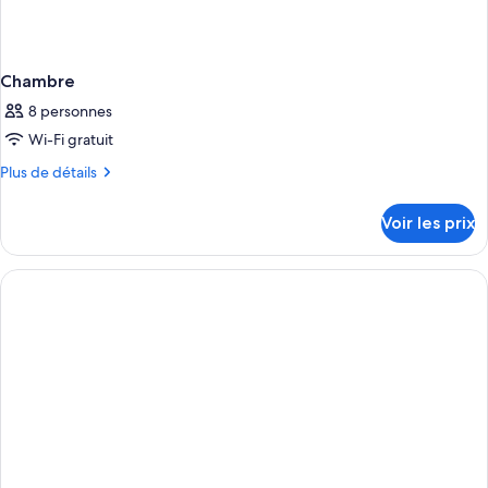
Chambre
8 personnes
Wi-Fi gratuit
Plus
Plus de détails
de
détails
Voir les prix
sur
le
type
de
chambre
Chambre