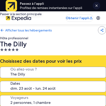
Passez à l’appli
Profitez de remises instantanées sur l’appli
Passer à la section principale
Obtenir l’appli
Afficher tous les hébergements
Hôte professionnel
The Dilly
Hébergement
5.0 étoiles
Choisissez des dates pour voir les prix
Où allez-vous ?
Dates
Voyageurs