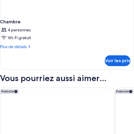
Chambre
4 personnes
Wi-Fi gratuit
Plus
Plus de détails
de
détails
Voir les prix
sur
le
type
Vous pourriez aussi aimer…
de
chambre
Chambre
Moxy London Piccadilly Circus
Hotel Ri
Publicité
Publicité