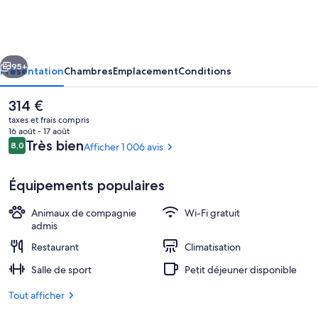
Dilly
cédent
Suivant
95+
Présentation
Chambres
Emplacement
Conditions
Le
314 €
prix
taxes et frais compris
actuel
16 août - 17 août
est
Avis
Très bien
8,0
Afficher 1 006 avis
8,0 sur 10
de
voyageurs
314 €.
Équipements populaires
Animaux de compagnie
Wi-Fi gratuit
Chambre Supérieure, 2 lits doubles | L
admis
Restaurant
Climatisation
Salle de sport
Petit déjeuner disponible
Tout afficher