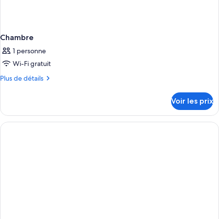
Chambre
1 personne
Wi-Fi gratuit
Plus
Plus de détails
de
détails
Voir les prix
sur
le
type
de
chambre
Chambre