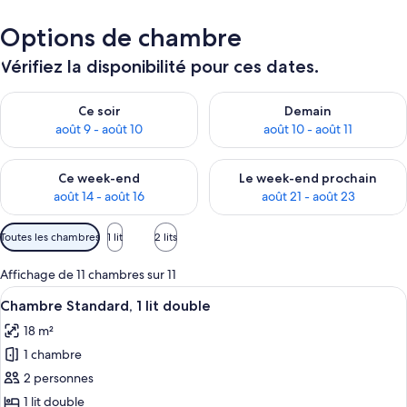
Options de chambre
Vérifiez la disponibilité pour ces dates.
Vérifier la disponibilité pour ce soir août 9 - août 10
Vérifier la disponibilité pour 
Ce soir
Demain
août 9 - août 10
août 10 - août 11
Vérifier la disponibilité pour ce week-end août 14 - août 16
Vérifier la disponibilité pour
Ce week-end
Le week-end prochain
août 14 - août 16
août 21 - août 23
Filtres
Toutes les chambres
1 lit
2 lits
disponibles
pour
Affichage de 11 chambres sur 11
les
Afficher
Une chambre d’hôtel avec un lit, deux 
5
Chambre Standard, 1 lit double
chambres
toutes
18 m²
les
1 chambre
photos
pour
2 personnes
ce
1 lit double