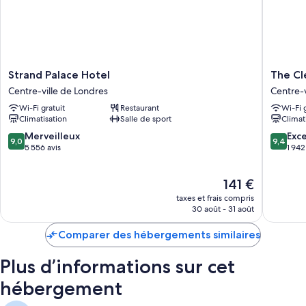
Strand
The
Strand Palace Hotel
The Cl
Palace
Clermon
Centre-ville de Londres
Centre-v
Hotel
London,
Wi-Fi gratuit
Restaurant
Wi-Fi 
Centre-
Charing
Climatisation
Salle de sport
Climat
ville
Cross
de
Centre-
9.0
9.4
Merveilleux
Exc
9,0
9,4
Londres
ville
sur
sur
5 556 avis
1 942
de
10,
10,
Londres
Merveilleux,
Exceptio
Le
141 €
5 556 avis
1 942 avi
nouveau
taxes et frais compris
prix
30 août - 31 août
est
de
Comparer des hébergements similaires
141 €
Plus d’informations sur cet
hébergement