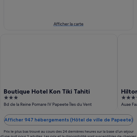
-
6
ce
Papeete
6
août
week-
pour
août
-
end,
le
7
7
prochain
Afficher la carte
août
août
week-
-
end,
Boutique Hotel Kon Tiki Tahiti
Hilton Ho
9
14
août
août
-
16
août
Boutique Hotel Kon Tiki Tahiti
Hilto
3
4
out
out
Bd de la Reine Pomare IV Papeete Îles du Vent
Auae Fa
of
of
5
5
Afficher 947 hébergements (Hôtel de ville de Papeete)
Prix le plus bas trouvé au cours des 24 dernières heures sur la base d’un séjour
d’une nuit pour 2 adultes. Les prix et la disponibilité sont susceptibles de changer.