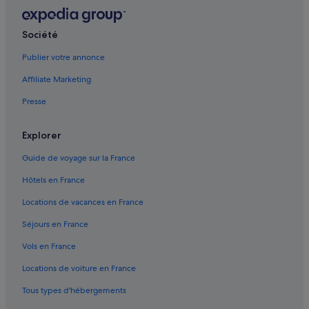
Arue : hôtels Hôtels avec suites
Arue : hôtels Hôtels de plage
Société
Arue : hôtels Hôtels familiaux
Publier votre annonce
Arue : hôtels Hôtels d’aventure
Affiliate Marketing
Arue : Lodges
Presse
Arue : Maisons de ville
Explorer
Arue : Palaces
Arue : Motels
Guide de voyage sur la France
Arue : Pensions
Hôtels en France
Arue : Complexes hôteliers
Locations de vacances en France
Îles du Vent : hôtels Hôtels avec parc aquatique
Séjours en France
Îles du Vent : hôtels Hôtels avec spa
Vols en France
Îles du Vent : hôtels Hôtels tout compris
Locations de voiture en France
Îles du Vent : hôtels Hôtels pas chers
Tous types d'hébergements
Îles du Vent : hôtels Séjours réservés aux adultes