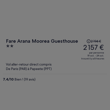
Le
Fare Arana Moorea Guesthouse
2 194 €
prix
2 157 €
2
était
out
par personne
de
of
19 oct. - 24 oct.
trouvé il y a 8 heures
2 194 €.
5
Vol aller-retour direct compris
Le
De Paris (PAR) à Papeete (PPT)
prix
est
7,4
/
10
Bien ! (19 avis)
maintenant
de
2 157 €
par
personne.