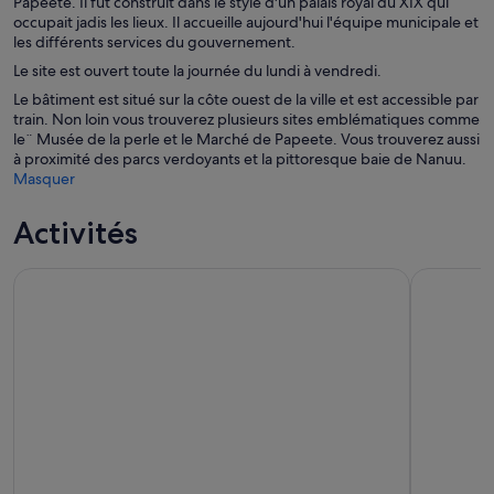
Papeete. Il fut construit dans le style d'un palais royal du XIX qui
occupait jadis les lieux. Il accueille aujourd'hui l'équipe municipale et
les différents services du gouvernement.
Le site est ouvert toute la journée du lundi à vendredi.
Le bâtiment est situé sur la côte ouest de la ville et est accessible par
train. Non loin vous trouverez plusieurs sites emblématiques comme
le¨ Musée de la perle et le Marché de Papeete. Vous trouverez aussi
à proximité des parcs verdoyants et la pittoresque baie de Nanuu.
Masquer
Activités
Excursion 4x4 Safari HEREAKIMANU au COEUR de Tahiti
SURF TAHIT