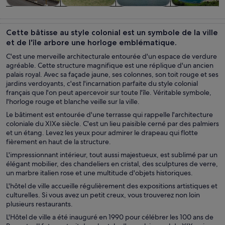
Visites d’une
Histoire et
Visites privées
Aventure et
journée et
culture
et
activités de
Cette bâtisse au style colonial est un symbole de la ville
excursions
personnalisées
plein air
et de l'île arbore une horloge emblématique.
C'est une merveille architecturale entourée d'un espace de verdure
agréable. Cette structure magnifique est une réplique d'un ancien
palais royal. Avec sa façade jaune, ses colonnes, son toit rouge et ses
jardins verdoyants, c'est l'incarnation parfaite du style colonial
français que l'on peut apercevoir sur toute l'île. Véritable symbole,
l'horloge rouge et blanche veille sur la ville.
Le bâtiment est entourée d'une terrasse qui rappelle l'architecture
coloniale du XIXe siècle. C'est un lieu paisible cerné par des palmiers
et un étang. Levez les yeux pour admirer le drapeau qui flotte
fièrement en haut de la structure.
L'impressionnant intérieur, tout aussi majestueux, est sublimé par un
élégant mobilier, des chandeliers en cristal, des sculptures de verre,
un marbre italien rose et une multitude d'objets historiques.
L'hôtel de ville accueille régulièrement des expositions artistiques et
culturelles. Si vous avez un petit creux, vous trouverez non loin
plusieurs restaurants.
L'Hôtel de ville a été inauguré en 1990 pour célébrer les 100 ans de