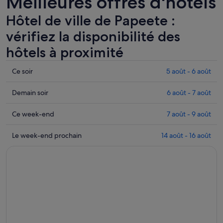
Meilleures offres d'hôtels
Hôtel de ville de Papeete :
vérifiez la disponibilité des
hôtels à proximité
Consulter
Ce soir
5 août - 6 août
les
prix
Consulter
Demain soir
6 août - 7 août
près
les
de
prix
Consulter
Ce week-end
7 août - 9 août
Hôtel
près
les
de
de
prix
Consulter
Le week-end prochain
14 août - 16 août
ville
Hôtel
près
les
de
de
de
prix
Papeete
ville
Hôtel
près
pour
de
de
de
cette
Papeete
ville
Hôtel
nuit,
pour
de
de
5
demain
Papeete
ville
août
soir,
pour
de