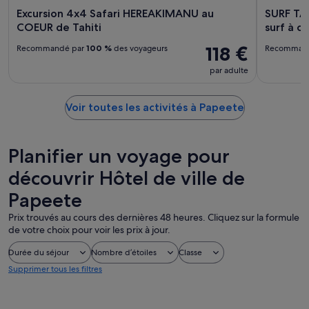
Excursion 4x4 Safari HEREAKIMANU au
SURF TAH
COEUR de Tahiti
surf à 
118 €
Recommandé par
100 %
des voyageurs
Recomman
par adulte
Voir toutes les activités à Papeete
Planifier un voyage pour
découvrir Hôtel de ville de
Papeete
Prix trouvés au cours des dernières 48 heures. Cliquez sur la formule
de votre choix pour voir les prix à jour.
Durée du séjour
Nombre d’étoiles
Classe
Supprimer tous les filtres