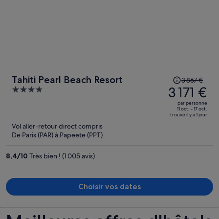
Le
Tahiti Pearl Beach Resort
3 867 €
prix
3 171 €
4
était
out
par personne
de
of
11 oct. - 17 oct.
trouvé il y a 1 jour
3 867 €.
5
Vol aller-retour direct compris
Le
De Paris (PAR) à Papeete (PPT)
prix
est
8,4
/
10
Très bien ! (1 005 avis)
maintenant
de
3 171 €
Choisir vos dates
par
personne.