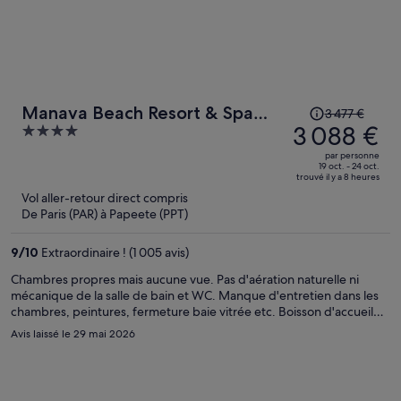
Le
Manava Beach Resort & Spa
3 477 €
prix
3 088 €
4
Moorea
était
out
par personne
de
of
19 oct. - 24 oct.
trouvé il y a 8 heures
3 477 €.
5
Vol aller-retour direct compris
Le
De Paris (PAR) à Papeete (PPT)
prix
est
9
/
10
Extraordinaire ! (1 005 avis)
maintenant
de
Chambres propres mais aucune vue. Pas d'aération naturelle ni
mécanique de la salle de bain et WC. Manque d'entretien dans les
3 088 €
chambres, peintures, fermeture baie vitrée etc. Boisson d'accueil
par
dans un gobelet en carton. Visite de l'hôtel au check in avec une
Avis laissé le 29 mai 2026
personne.
personne, c'est sympa mais peu utile. La salade servie le midi est
vraiment pas terrible. Un tapis industriel très moche recouvre
beaucoup de sols extérieurs. Le prix est trop élevé pour la
prestation.