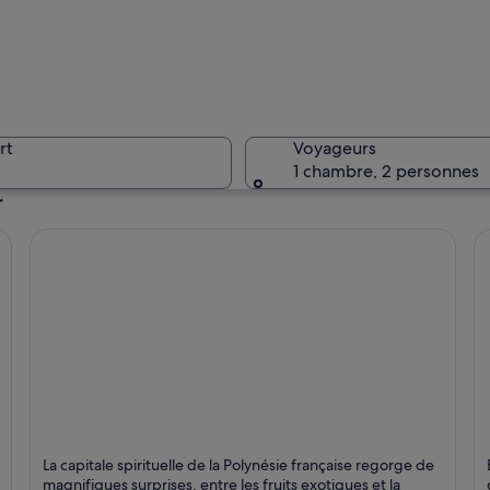
Un lac pa
rt
Voyageurs
1 chambre, 2 personnes
r
Une plage
aractérisée par une montagne imposante, des eaux turquoise cristallines et un 
Papeete
A
La capitale spirituelle de la Polynésie française regorge de
Ferries et bateaux, Shopping et Ports
Pl
magnifiques surprises, entre les fruits exotiques et la