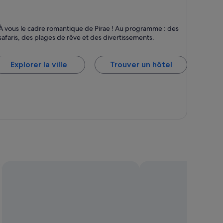
rae
À vous le cadre romantique de Pirae ! Au programme : des
ages, Plages de sable noir et Plages de sable
safaris, des plages de rêve et des divertissements.
Explorer la ville
Trouver un hôtel