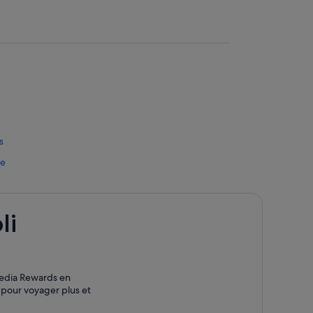
s
re
li
pedia Rewards en
z pour voyager plus et