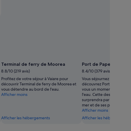
Terminal de ferry de Moorea
Port de Papeete
8.8/10 (219 avis)
8.4/10 (379 avis)
Profitez de votre séjour à Vaiare pour
Vous séjournez à Papeete ?
découvrir Terminal de ferry de Moorea et
découvrez Port de Papeete
vous détendre au bord de l'eau.
vous un moment de détent
Afficher moins
l'eau. Cette destination r
surprendra par la beauté 
mer et de ses plages.
Afficher moins
Afficher les hébergements
Afficher les hébergements