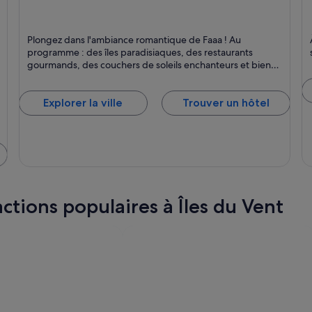
Faaa
Pi
Plongez dans l'ambiance romantique de Faaa ! Au
Restauration, Îles et Ferries et bateaux
Pl
programme : des îles paradisiaques, des restaurants
gourmands, des couchers de soleils enchanteurs et bien
plus encore.
Explorer la ville
Trouver un hôtel
ctions populaires à Îles du Vent