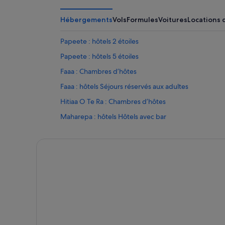
Hébergements
Vols
Formules
Voitures
Locations 
Papeete : hôtels 2 étoiles
Papeete : hôtels 5 étoiles
Faaa : Chambres d’hôtes
Faaa : hôtels Séjours réservés aux adultes
Hitiaa O Te Ra : Chambres d’hôtes
Maharepa : hôtels Hôtels avec bar
Mahina : hôtels Independent
Paopao : Chambres d’hôtes
Paopao : Complexes hôteliers
Papeete : hôtels Hilton Hotels
Papeete : hôtels
Taravao : hôtels
Tautira : hôtels