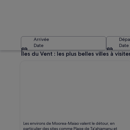
Arrivée
Dépa
Date
Date
Îles du Vent : les plus belles villes à visite
Une île tropicale c
Moorea-Maiao
Les environs de Moorea-Maiao valent le détour, en
particulier des sites comme Plage de Ta'ahiamanu et