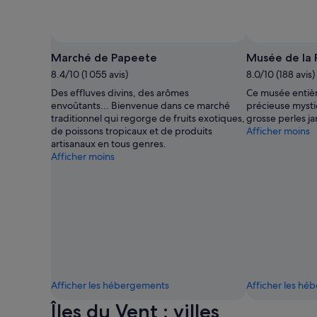
Marché de Papeete
Musée de la 
8.4/10 (1 055 avis)
8.0/10 (188 avis)
Des effluves divins, des arômes
Ce musée entièr
envoûtants... Bienvenue dans ce marché
précieuse mysti
traditionnel qui regorge de fruits exotiques,
grosse perles ja
de poissons tropicaux et de produits
Afficher moins
artisanaux en tous genres.
Afficher moins
Afficher les hébergements
Afficher les h
Îles du Vent : villes