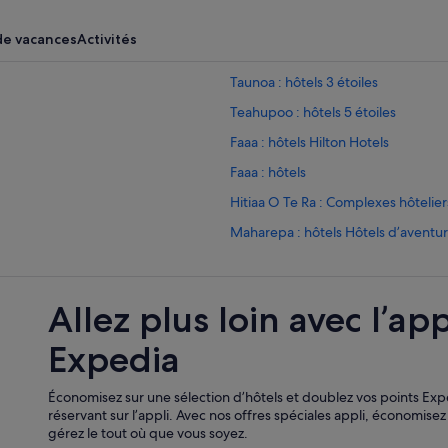
de vacances
Activités
Taunoa : hôtels 3 étoiles
Teahupoo : hôtels 5 étoiles
Faaa : hôtels Hilton Hotels
Faaa : hôtels
Hitiaa O Te Ra : Complexes hôtelier
Maharepa : hôtels Hôtels d’aventu
Mataiea : Complexes hôteliers
Paopao : Maison d’hôtes
Allez plus loin avec l’app
Papeete : hôtels Accor Hotels
Expedia
Papeete : hôtels Hôtels pas chers
Taiarapu-Est : Complexes hôteliers
Économisez sur une sélection d’hôtels et doublez vos points Ex
Tautira : Chambres d’hôtes
réservant sur l’appli. Avec nos offres spéciales appli, économise
gérez le tout où que vous soyez.
Tautira : Lodges