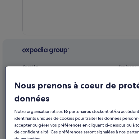
Teahupoo : Chambres d’hôtes
Vai'anae : Complexes hôteliers
Société
Explorer
Publier votre annonce
Guide de vo
Nous prenons à coeur de prot
Affiliate Marketing
Hôtels en F
données
Presse
Locations d
Séjours en 
Notre organisation et ses
16
partenaires stockent et/ou accèdent 
Vols en Fra
identifiants uniques de cookies pour traiter les données personn
accepter ou gérer vos préférences en cliquant ci-dessous ou à t
Locations de
de confidentialité. Ces préférences seront signalées à nos parten
Tous types
de navigation.