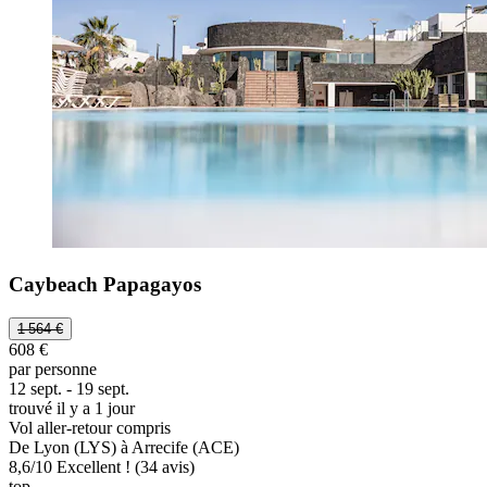
Caybeach Papagayos
1 564 €
608 €
par personne
12 sept. - 19 sept.
trouvé il y a 1 jour
Vol aller-retour compris
De Lyon (LYS) à Arrecife (ACE)
8,6
/
10
Excellent ! (34 avis)
top