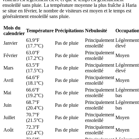
ensoleillé sans pluie. La température moyenne la plus fraîche à Haria
se situe en février, le nombre de visiteurs est moyen et le temps est
généralement ensoleillé sans pluie.
Mois du
Température
Précipitations
Nébulosité
Occupatio
calendrier
63.9°F
Principalement
Légèrement
Janvier
Pas de pluie
(17.7°C)
ensoleillé
élevé
63.0°F
Principalement
Février
Pas de pluie
Moyen
(17.2°C)
ensoleillé
63.5°F
Principalement
Légèrement
Mars
Pas de pluie
(17.5°C)
ensoleillé
élevé
64.6°F
Principalement
Avril
Pas de pluie
Moyen
(18.1°C)
ensoleillé
66.6°F
Principalement
Légèrement
Mai
Pas de pluie
(19.2°C)
ensoleillé
bas
68.7°F
Principalement
Légèrement
Juin
Pas de pluie
(20.4°C)
ensoleillé
bas
70.7°F
Principalement
Juillet
Pas de pluie
Moyen
(21.5°C)
ensoleillé
72.3°F
Principalement
Août
Pas de pluie
Moyen
(22.4°C)
ensoleillé