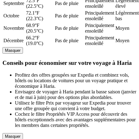
72.5°F
Principalement
Légèrement
Septembre
Pas de pluie
(22.5°C)
ensoleillé
élevé
72.1°F
Principalement
Légèrement
Octobre
Pas de pluie
(22.3°C)
ensoleillé
bas
68.9°F
Principalement
Novembre
Pas de pluie
Moyen
(20.5°C)
ensoleillé
66.2°F
Principalement
Décembre
Pas de pluie
Moyen
(19.0°C)
ensoleillé
Masquer
Conseils pour économiser sur votre voyage à Haria
Profitez des offres groupées sur Expedia et combinez vols,
hôtels ou locations de voitures pour un voyage pratique et
économique à Haria.
Envisagez de voyager à Haria pendant la basse saison (janvier
et de mai à juin) pour des options plus abordables.
Utilisez le filtre Prix par voyageur sur Expedia pour trouver
une offre groupée qui convient à votre budget.
Cochez le filtre Propriétés VIP Access pour découvrir des
hôtels exceptionnels avec des avantages supplémentaires pour
les membres dans certaines propriétés.
Masquer