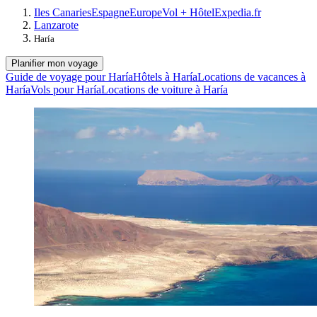
Iles Canaries
Espagne
Europe
Vol + Hôtel
Expedia.fr
Lanzarote
Haría
Planifier mon voyage
Guide de voyage pour Haría
Hôtels à Haría
Locations de vacances à
Haría
Vols pour Haría
Locations de voiture à Haría