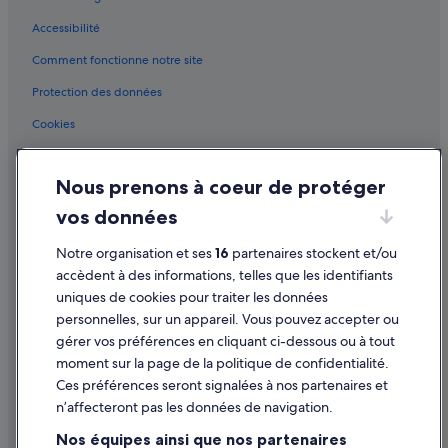
i
Charco del Palo : hôtels Hôtels pas chers
l
Accessibilité
l
Charco del Palo : hôtels
Comment fonctionne notre site
e
Charco del Palo : Lodges
u
Protection des données
r
Charco del Palo : Résidences de vacances
e
Cookies
e
Charco del Palo : Complexes hôteliers
x
Conditions générales d'utilisation
Costa Teguise Golf Club : hôtels à proximité
p
Nous prenons à coeur de protéger
Mentions légales / Nous contacter
é
Costa Teguise : hôtels Hôtels avec parking
r
vos données
Directives de contenu et signalement de contenus
i
Costa Teguise : hôtels Hôtels avec terrains de tennis
e
Notre organisation et ses
16
partenaires stockent et/ou
Costa Teguise : hôtels Hôtels avec Wi-Fi
n
Aide
accèdent à des informations, telles que les identifiants
c
Costa Teguise : hôtels Hôtels d’affaires
uniques de cookies pour traiter les données
e
Assistance
p
personnelles, sur un appareil. Vous pouvez accepter ou
Costa Teguise : hôtels Hôtels avec golf
o
Annuler votre vol
gérer vos préférences en cliquant ci-dessous ou à tout
Costa Teguise : hôtels Hôtels avec centre de fitness
s
moment sur la page de la politique de confidentialité.
Annuler une réservation d'hôtel ou de location de vacances
s
Costa Teguise : hôtels Hôtels tout compris
Ces préférences seront signalées à nos partenaires et
i
Délais de remboursement
b
n’affecteront pas les données de navigation.
Costa Teguise : hôtels
l
Utiliser un bon de réduction Expedia
Nos équipes ainsi que nos partenaires
Grottes de Jameos del Agua : hôtels à proximité
e