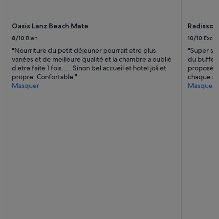
o
Des
p
conditions
r
supplémentaires
Oasis Lanz Beach Mate
Radisson 
e
peuvent
e
s’appliquer.
8/10
Bien
10/10
Excel
t
"Nourriture du petit déjeuner pourrait etre plus
"Super séj
b
variées et de meilleure qualité et la chambre a oublié
du buffet 
i
d etre faite 1 fois..... Sinon bel accueil et hotel joli et
proposées 
e
propre. Confortable."
chaque soi
n
Masquer
Masquer
é
q
u
i
p
é
e
.
L
e
p
e
r
s
o