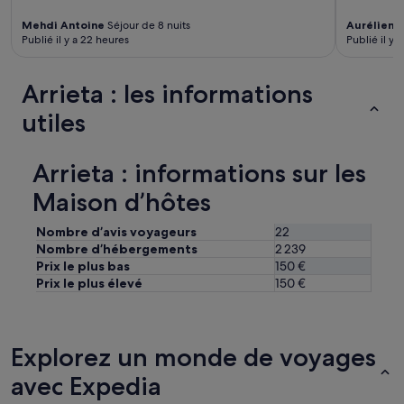
n
n
Mehdi Antoine
Séjour de 8 nuits
Aurélien
S
e
Publié il y a 22 heures
Publié il y a
l
d
u
Arrieta : les informations
p
utiles
e
t
i
t
Arrieta : informations sur les
d
Maison d’hôtes
é
j
e
Nombre d’avis voyageurs
22
u
Nombre d’hébergements
2 239
n
Prix le plus bas
150 €
e
Prix le plus élevé
150 €
r
e
t
l
Explorez un monde de voyages
a
g
avec Expedia
é