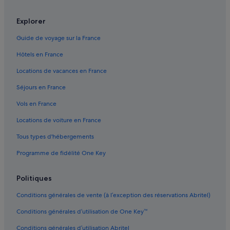
Caleta de Famara : Auberges de jeunesse
t
s
Caleta de Famara : Maison d’hôtes
Explorer
s
Caleta de Famara : hôtels Hôtels acceptant les animaux de
o
Guide de voyage sur la France
compagnie
i
n
Hôtels en France
Caleta de Famara : hôtels Hôtels de plage
s
p
Caleta de Famara : hôtels
Locations de vacances en France
o
Caleta de Famara : Lodges
u
Séjours en France
r
Caleta de Famara : Résidences de vacances
Vols en France
n
o
Caleta de Sebo : hôtels
Locations de voiture en France
u
Charco del Palo : Agrotourisme
s
Tous types d'hébergements
o
Charco del Palo : Maison d’hôtes
f
Programme de fidélité One Key
f
Charco del Palo : hôtels Hôtels de plage
r
Politiques
Charco del Palo : hôtels Hôtels-boutiques
i
r
Charco del Palo : hôtels Hôtels historiques
Conditions générales de vente (à l’exception des réservations Abritel)
l
a
Charco del Palo : hôtels Hôtels d’aventure
Conditions générales d’utilisation de One Key™
m
Charco del Palo : hôtels Hôtels tout compris
e
Conditions générales d’utilisation Abritel