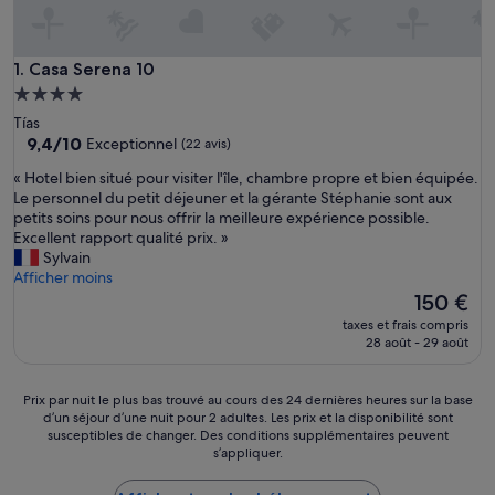
Casa Serena 10
1. Casa Serena 10
Hébergement
4.0 étoiles
Tías
9.4
9,4/10
Exceptionnel
(22 avis)
sur
«
« Hotel bien situé pour visiter l'île, chambre propre et bien équipée.
10,
H
Le personnel du petit déjeuner et la gérante Stéphanie sont aux
Exceptionnel,
o
petits soins pour nous offrir la meilleure expérience possible.
(22 avis)
t
Excellent rapport qualité prix. »
e
Sylvain
l
Afficher moins
b
Le
150 €
i
nouveau
taxes et frais compris
e
prix
28 août - 29 août
n
est
s
de
i
150 €
Prix
Prix par nuit le plus bas trouvé au cours des 24 dernières heures sur la base
t
d’un séjour d’une nuit pour 2 adultes. Les prix et la disponibilité sont
par
u
susceptibles de changer. Des conditions supplémentaires peuvent
nuit
s’appliquer.
é
le
p
plus
o