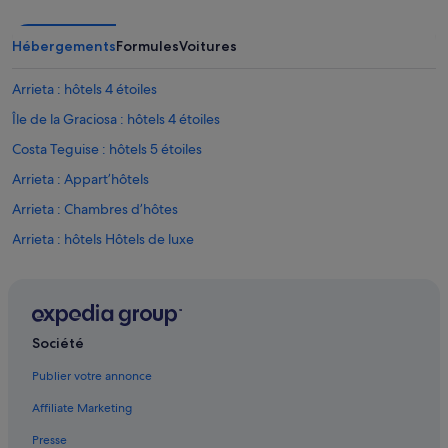
r
a
n
Hébergements
Formules
Voitures
t
e
Arrieta : hôtels 4 étoiles
S
t
Île de la Graciosa : hôtels 4 étoiles
é
Costa Teguise : hôtels 5 étoiles
p
h
Arrieta : Appart’hôtels
a
n
Arrieta : Chambres d’hôtes
i
Arrieta : hôtels Hôtels de luxe
e
s
Arrieta : hôtels Hôtels historiques
o
n
Arrieta : hôtels Hôtels pas chers
t
Arrieta : hôtels
a
Société
u
Arrieta : Résidences de vacances
x
Publier votre annonce
p
Arrieta : Complexes hôteliers
e
Affiliate Marketing
Caleta de Famara : Agrotourisme
t
i
Presse