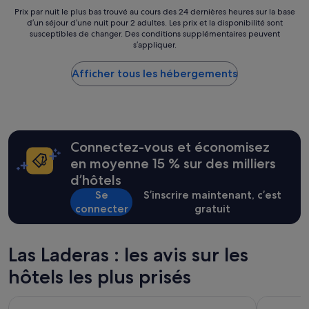
n
o
a
488 €
Prix
Prix par nuit le plus bas trouvé au cours des 24 dernières heures sur la base
n
n
b
d’un séjour d’une nuit pour 2 adultes. Les prix et la disponibilité sont
par
e
s
e
susceptibles de changer. Des conditions supplémentaires peuvent
nuit
l
p
s’appliquer.
l
le
d
a
l
plus
u
s
i
Afficher tous les hébergements
bas
p
s
s
trouvé
e
é
s
au
t
u
i
cours
i
n
m
des
t
e
a
24 dernières
d
x
Connectez-vous et économisez
,
heures
é
c
s
sur
en moyenne 15 % sur des milliers
j
e
u
la
e
d’hôtels
l
p
base
u
l
Se
S’inscrire maintenant, c’est
e
d’un
n
e
r
connecter
gratuit
séjour
e
n
p
d’une
r
t
u
nuit
e
s
l
pour
Las Laderas : les avis sur les
t
é
i
2 adultes.
l
j
t
hôtels les plus prisés
Les
a
o
a
prix
g
u
e
et
é
Oasis Lanz Beach Mate
Radisson B
r
p