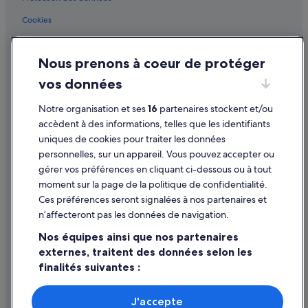
r
Lanzarote : Maison d’hôtes
t
Cookies
i
a
Lanzarote : hôtels Hôtels acceptant les animaux de compagnie
x
u
Conditions générales d'utilisation
.
c
Lanzarote : hôtels Hôtels avec concierge
»
a
Nous prenons à coeur de protéger
Mentions légales / Nous contacter
Lanzarote : hôtels Hôtels avec piscine
l
vos données
m
Directives de contenu et signalement de contenus
Lanzarote : hôtels Hôtels avec suites
e
Notre organisation et ses
16
partenaires stockent et/ou
l
Lanzarote : hôtels Hôtels avec terrains de tennis
Aide
o
accèdent à des informations, telles que les identifiants
Lanzarote : hôtels Hôtels de plage
i
uniques de cookies pour traiter les données
Assistance
n
personnelles, sur un appareil. Vous pouvez accepter ou
Lanzarote : hôtels Hôtels d’affaires
d
Annuler votre vol
gérer vos préférences en cliquant ci-dessous ou à tout
u
Lanzarote : hôtels Hôtels dans un domaine viticole
moment sur la page de la politique de confidentialité.
t
Annuler une réservation d'hôtel ou de location de vacances
Lanzarote : hôtels Hôtels-boutiques
u
Ces préférences seront signalées à nos partenaires et
Délais de remboursement
m
n’affecteront pas les données de navigation.
Lanzarote : hôtels Hôtels de luxe
u
Utiliser un bon de réduction Expedia
l
Nos équipes ainsi que nos partenaires
Lanzarote : hôtels Hôtels écologiques
t
externes, traitent des données selon les
Documents de voyage internationaux
Lanzarote : hôtels Hôtels LGBTQIA+ friendly
e
finalités suivantes :
d
Lanzarote : hôtels Hôtels avec golf
e
Utiliser des données de géolocalisation précises. Analyser
s
activement les caractéristiques de l’appareil pour
Lanzarote : hôtels Hôtels avec parc aquatique
J'accepte