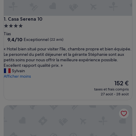
Casa Serena 10
1. Casa Serena 10
Hébergement
4.0 étoiles
Tías
9.4
9,4/10
Exceptionnel
(22 avis)
sur
«
« Hotel bien situé pour visiter l'île, chambre propre et bien équipée.
10,
H
Le personnel du petit déjeuner et la gérante Stéphanie sont aux
Exceptionnel,
o
petits soins pour nous offrir la meilleure expérience possible.
(22 avis)
t
Excellent rapport qualité prix. »
e
Sylvain
l
Afficher moins
b
Le
152 €
i
nouveau
taxes et frais compris
e
prix
27 août - 28 août
n
est
s
de
Finca La Calerita C' avec vue sur la mer
i
152 €
t
u
é
p
o