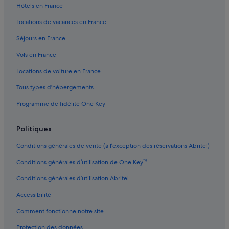
.
Hôtels en France
Costa Teguise Golf Club : hôtels à proximité
e
E
t
Fondation Cesar Manrique : hôtels à proximité
Locations de vacances en France
x
c
c
o
Guatiza : hôtels
Séjours en France
e
u
l
Haría : hôtels
c
Vols en France
l
h
Jardin des cactus : hôtels à proximité
e
Locations de voiture en France
e
n
r
La Costa : hôtels
Tous types d'hébergements
t
d
r
La Costa : Lodges
e
Programme de fidélité One Key
a
s
La Costa : Résidences de vacances
p
o
p
l
Politiques
La Santa : hôtels Hôtels d’affaires
o
e
r
La Santa : hôtels Hôtels romantiques
i
Conditions générales de vente (à l’exception des réservations Abritel)
t
l
La Santa : hôtels Hôtels pas chers
q
Conditions générales d’utilisation de One Key™
.
u
L
La Santa : hôtels
Conditions générales d’utilisation Abritel
a
o
l
Lanzarote : Appart’hôtels
g
Accessibilité
i
e
Lanzarote : Auberges de jeunesse
t
m
Comment fonctionne notre site
é
e
Lanzarote : Bateaux de croisière
p
Protection des données
n