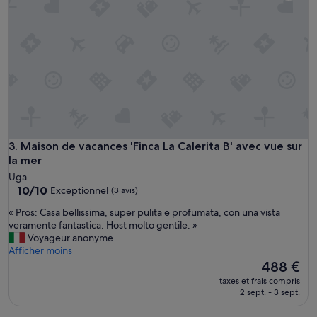
o
a
p
u
r
c
e
o
e
u
t
p
b
à
i
M
e
i
n
k
é
a
q
e
Maison de vacances 'Finca La Calerita B' avec vue sur la mer
3. Maison de vacances 'Finca La Calerita B' avec vue sur
u
t
la mer
i
K
Uga
p
a
10.0
10/10
Exceptionnel
(3 avis)
é
t
sur
e
i
«
« Pros: Casa bellissima, super pulita e profumata, con una vista
10,
.
a
P
veramente fantastica. Host molto gentile. »
Exceptionnel,
L
,
r
Voyageur anonyme
(3 avis)
e
n
o
Afficher moins
p
o
s
Le
488 €
e
u
:
nouveau
r
taxes et frais compris
s
C
prix
2 sept. - 3 sept.
s
a
a
est
o
v
s
de