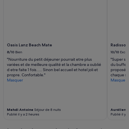
la
r
c
r
disponibilité
a
h
o
sont
n
e
f
susceptibles
t
z
u
de
e
e
m
changer.
S
u
a
Des
t
x
t
conditions
é
.
a
supplémentaires
p
A
Oasis Lanz Beach Mate
Radisson 
,
peuvent
h
p
c
s’appliquer.
8/10
Bien
10/10
Excel
a
p
o
n
"Nourriture du petit déjeuner pourrait etre plus
"Super séj
a
n
i
variées et de meilleure qualité et la chambre a oublié
du buffet 
r
u
e
d etre faite 1 fois..... Sinon bel accueil et hotel joli et
proposées 
t
n
s
propre. Confortable."
chaque soi
e
a
o
Masquer
Masquer
m
v
n
e
i
t
n
s
a
t
t
u
t
a
x
r
v
Mehdi Antoine
Séjour de 8 nuits
Aurélien
S
p
è
e
Publié il y a 2 heures
Publié il y a
e
s
r
t
s
a
i
i
m