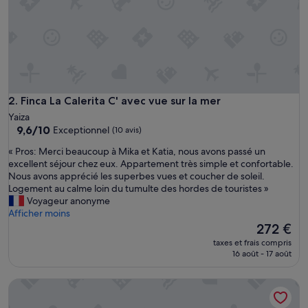
u
r
v
i
s
i
t
e
Finca La Calerita C' avec vue sur la mer
2. Finca La Calerita C' avec vue sur la mer
r
Yaiza
l
9.6
9,6/10
Exceptionnel
(10 avis)
'
sur
î
«
« Pros: Merci beaucoup à Mika et Katia, nous avons passé un
10,
l
P
excellent séjour chez eux. Appartement très simple et confortable.
Exceptionnel,
e
r
Nous avons apprécié les superbes vues et coucher de soleil.
(10 avis)
,
o
Logement au calme loin du tumulte des hordes de touristes »
c
s
Voyageur anonyme
h
:
Afficher moins
a
M
Le
272 €
m
e
nouveau
taxes et frais compris
b
r
prix
16 août - 17 août
r
c
est
e
i
de
Maison de vacances 'Finca La Calerita B' avec vue sur la mer
p
b
272 €
r
e