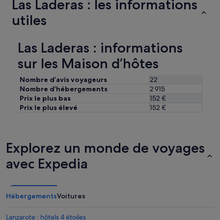
Las Laderas : les informations
t
m
e
s
p
utiles
n
s
l
t
o
e
e
i
e
f
Las Laderas : informations
n
t
a
s
c
sur les Maison d’hôtes
n
p
o
t
o
n
a
Nombre d’avis voyageurs
22
u
f
s
Nombre d’hébergements
2 915
r
o
t
Prix le plus bas
152 €
n
r
i
Prix le plus élevé
152 €
o
t
c
u
a
a
s
b
.
o
l
H
Explorez un monde de voyages
f
e
o
f
.
s
avec Expedia
r
N
t
i
o
m
r
u
o
l
s
l
Hébergements
Voitures
a
a
t
m
v
o
e
Lanzarote : hôtels 4 étoiles
o