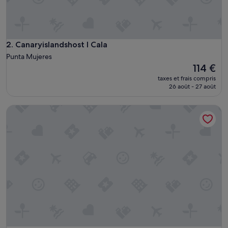
d
l
o
v
e
Canaryislandshost l Cala
2. Canaryislandshost l Cala
l
Punta Mujeres
y
Le
114 €
c
nouveau
taxes et frais compris
r
prix
26 août - 27 août
e
est
a
de
t
CIH l Almar de Arrieta I
114 €
e
d
p
l
a
c
e
»