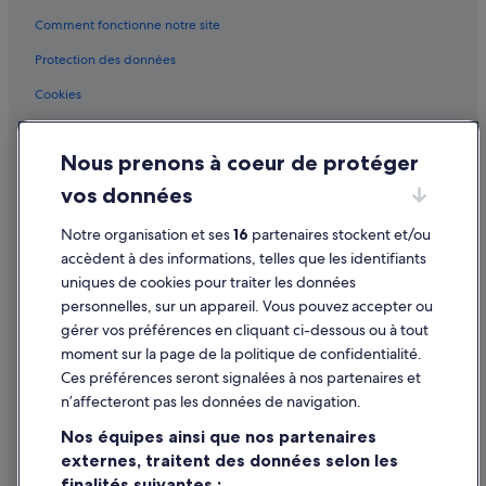
Comment fonctionne notre site
Protection des données
Cookies
Conditions générales d'utilisation
Nous prenons à coeur de protéger
Mentions légales / Nous contacter
vos données
Directives de contenu et signalement de contenus
Notre organisation et ses
16
partenaires stockent et/ou
Aide
accèdent à des informations, telles que les identifiants
uniques de cookies pour traiter les données
Assistance
personnelles, sur un appareil. Vous pouvez accepter ou
Annuler votre vol
gérer vos préférences en cliquant ci-dessous ou à tout
moment sur la page de la politique de confidentialité.
Annuler une réservation d'hôtel ou de location de vacances
Ces préférences seront signalées à nos partenaires et
Délais de remboursement
n’affecteront pas les données de navigation.
Utiliser un bon de réduction Expedia
Nos équipes ainsi que nos partenaires
externes, traitent des données selon les
Documents de voyage internationaux
finalités suivantes :