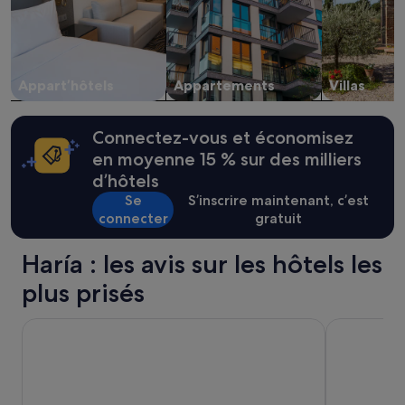
2 adultes.
Les
prix
et
la
Appart’hôtels
Appartements
Villas
disponibilité
sont
susceptibles
Connectez-vous et économisez
de
changer.
en moyenne 15 % sur des milliers
Des
d’hôtels
conditions
Se
S’inscrire maintenant, c’est
supplémentaires
peuvent
connecter
gratuit
s’appliquer.
Haría : les avis sur les hôtels les
plus prisés
Oasis Lanz Beach Mate
Radisson Blu