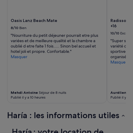
Oasis Lanz Beach Mate
Radisson B
+16
8/10
Bien
10/10
Excelle
"Nourriture du petit déjeuner pourrait etre plus
variées et de meilleure qualité et la chambre a
"Super séjou
oublié d etre faite 1 fois..... Sinon bel accueil et
variété du b
hotel joli et propre. Confortable."
sportives pr
Masquer
organisés ch
Masquer
Mehdi Antoine
Séjour de 8 nuits
Aurélien
Séjo
Publié il y a 10 heures
Publié il y a 1 
Haría : les informations utiles
Haría : votre location de