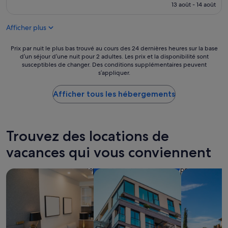
prix
13 août - 14 août
est
de
Afficher plus
151 €
Prix
Prix par nuit le plus bas trouvé au cours des 24 dernières heures sur la base
d’un séjour d’une nuit pour 2 adultes. Les prix et la disponibilité sont
par
susceptibles de changer. Des conditions supplémentaires peuvent
nuit
s’appliquer.
le
plus
Afficher tous les hébergements
bas
trouvé
au
cours
des
Trouvez des locations de
24 dernières
vacances qui vous conviennent
heures
sur
la
Rechercher des appart’hôtels
Rechercher des appartements
Rechercher d
base
d’un
séjour
d’une
nuit
pour