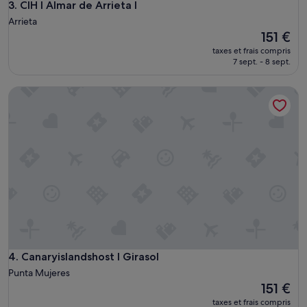
CIH l Almar de Arrieta I
3. CIH l Almar de Arrieta I
Arrieta
Le
151 €
nouveau
taxes et frais compris
prix
7 sept. - 8 sept.
est
de
Canaryislandshost l Girasol
151 €
Canaryislandshost l Girasol
4. Canaryislandshost l Girasol
Punta Mujeres
Le
151 €
nouveau
taxes et frais compris