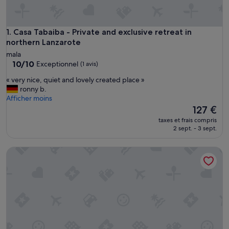
Casa Tabaiba - Private and exclusive retreat in northern Lan
1. Casa Tabaiba - Private and exclusive retreat in
northern Lanzarote
mala
10.0
10/10
Exceptionnel
(1 avis)
sur
«
« very nice, quiet and lovely created place »
10,
v
ronny b.
Exceptionnel,
e
Afficher moins
(1 avis)
r
Le
127 €
y
nouveau
taxes et frais compris
n
prix
2 sept. - 3 sept.
i
est
c
de
Canaryislandshost l Cala
e
127 €
,
q
u
i
e
t
a
n