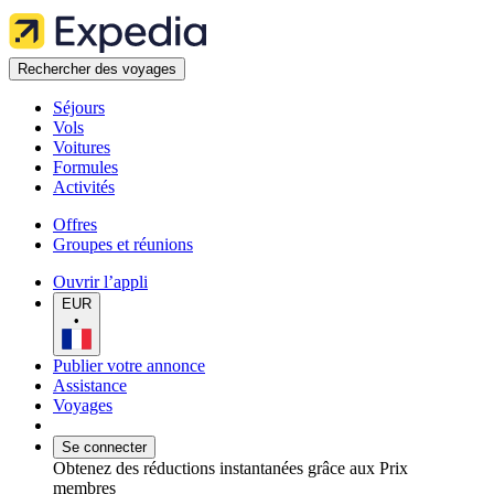
Rechercher des voyages
Séjours
Vols
Voitures
Formules
Activités
Offres
Groupes et réunions
Ouvrir l’appli
EUR
•
Publier votre annonce
Assistance
Voyages
Se connecter
Obtenez des réductions instantanées grâce aux Prix
membres