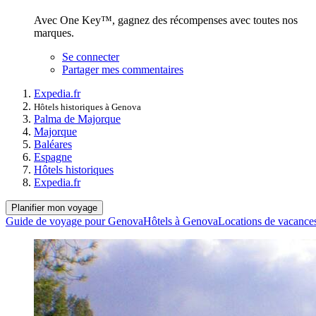
Avec One Key™, gagnez des récompenses avec toutes nos
marques.
Se connecter
Partager mes commentaires
Expedia.fr
Hôtels historiques à Genova
Palma de Majorque
Majorque
Baléares
Espagne
Hôtels historiques
Expedia.fr
Planifier mon voyage
Guide de voyage pour Genova
Hôtels à Genova
Locations de vacance