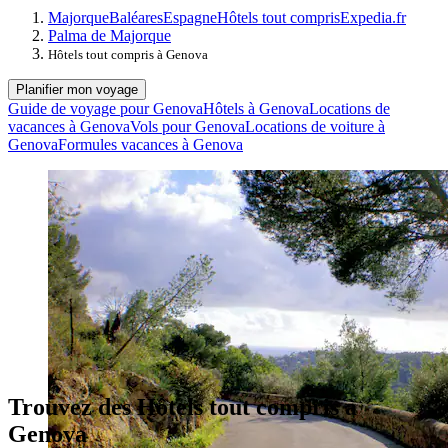
Majorque
Baléares
Espagne
Hôtels tout compris
Expedia.fr
Palma de Majorque
Hôtels tout compris à Genova
Planifier mon voyage
Guide de voyage pour Genova
Hôtels à Genova
Locations de
vacances à Genova
Vols pour Genova
Locations de voiture à
Genova
Formules vacances à Genova
Trouvez des Hôtels tout compris à
Genova