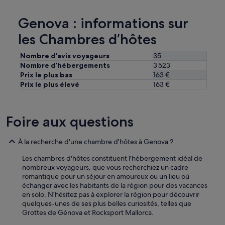
.
C
'
Genova : informations sur
e
les Chambres d’hôtes
s
t
m
Nombre d’avis voyageurs
35
a
Nombre d’hébergements
3 523
g
Prix le plus bas
163 €
n
Prix le plus élevé
163 €
i
f
i
Foire aux questions
q
u
e
À la recherche d'une chambre d'hôtes à Genova ?
,
l
Les chambres d'hôtes constituent l'hébergement idéal de
e
nombreux voyageurs, que vous recherchiez un cadre
d
romantique pour un séjour en amoureux ou un lieu où
é
échanger avec les habitants de la région pour des vacances
j
en solo. N'hésitez pas à explorer la région pour découvrir
e
quelques-unes de ses plus belles curiosités, telles que
u
Grottes de Génova et Rocksport Mallorca.
n