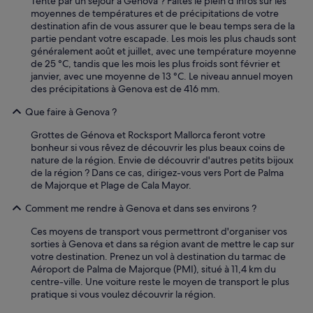
Tenté par un séjour à Genova ? Faites le plein d'infos sur les
o
moyennes de températures et de précipitations de votre
n
destination afin de vous assurer que le beau temps sera de la
n
partie pendant votre escapade. Les mois les plus chauds sont
e
généralement août et juillet, avec une température moyenne
l
de 25 °C, tandis que les mois les plus froids sont février et
é
janvier, avec une moyenne de 13 °C. Le niveau annuel moyen
t
des précipitations à Genova est de 416 mm.
a
i
Que faire à Genova ?
t
a
Grottes de Génova et Rocksport Mallorca feront votre
c
bonheur si vous rêvez de découvrir les plus beaux coins de
u
nature de la région. Envie de découvrir d'autres petits bijoux
e
de la région ? Dans ce cas, dirigez-vous vers Port de Palma
i
de Majorque et Plage de Cala Mayor.
l
l
Comment me rendre à Genova et dans ses environs ?
a
n
Ces moyens de transport vous permettront d'organiser vos
t
sorties à Genova et dans sa région avant de mettre le cap sur
e
votre destination. Prenez un vol à destination du tarmac de
t
Aéroport de Palma de Majorque (PMI), situé à 11,4 km du
t
centre-ville. Une voiture reste le moyen de transport le plus
r
pratique si vous voulez découvrir la région.
è