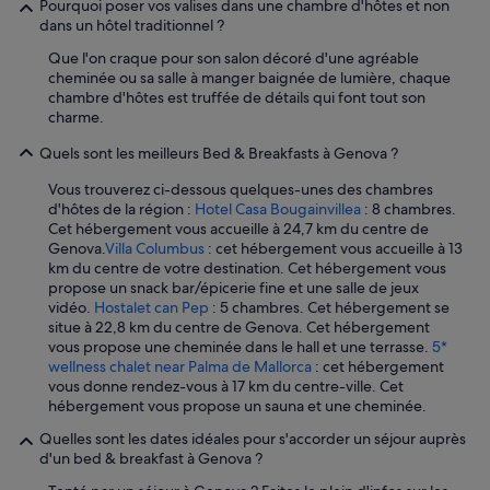
e
Pourquoi poser vos valises dans une chambre d'hôtes et non
r
dans un hôtel traditionnel ?
é
Que l'on craque pour son salon décoré d'une agréable
t
cheminée ou sa salle à manger baignée de lumière, chaque
a
chambre d'hôtes est truffée de détails qui font tout son
i
charme.
t
v
Quels sont les meilleurs Bed & Breakfasts à Genova ?
r
a
Vous trouverez ci-dessous quelques-unes des chambres
i
d'hôtes de la région :
Hotel Casa Bougainvillea
: 8 chambres.
m
Cet hébergement vous accueille à 24,7 km du centre de
e
Genova.
Villa Columbus
: cet hébergement vous accueille à 13
n
km du centre de votre destination. Cet hébergement vous
t
propose un snack bar/épicerie fine et une salle de jeux
b
vidéo.
Hostalet can Pep
: 5 chambres. Cet hébergement se
o
situe à 22,8 km du centre de Genova. Cet hébergement
n
vous propose une cheminée dans le hall et une terrasse.
5*
.
wellness chalet near Palma de Mallorca
: cet hébergement
L
vous donne rendez-vous à 17 km du centre-ville. Cet
e
hébergement vous propose un sauna et une cheminée.
p
e
Quelles sont les dates idéales pour s'accorder un séjour auprès
r
d'un bed & breakfast à Genova ?
s