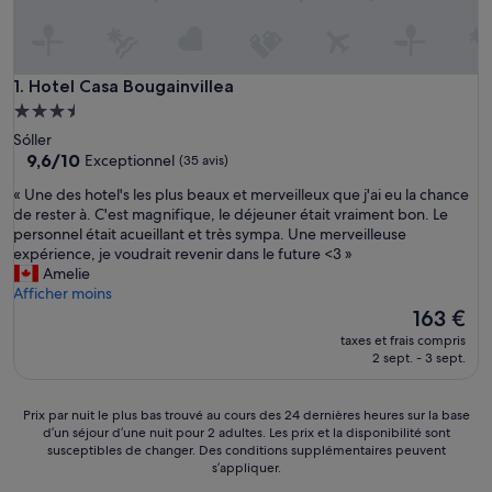
Hotel Casa Bougainvillea
1. Hotel Casa Bougainvillea
Hébergement
3.5 étoiles
Sóller
9.6
9,6/10
Exceptionnel
(35 avis)
sur
«
« Une des hotel's les plus beaux et merveilleux que j'ai eu la chance
10,
U
de rester à. C'est magnifique, le déjeuner était vraiment bon. Le
Exceptionnel,
n
personnel était acueillant et très sympa. Une merveilleuse
(35 avis)
e
expérience, je voudrait revenir dans le future <3 »
d
Amelie
e
Afficher moins
s
Le
163 €
h
nouveau
taxes et frais compris
o
prix
2 sept. - 3 sept.
t
est
e
de
l
163 €
Prix
Prix par nuit le plus bas trouvé au cours des 24 dernières heures sur la base
'
d’un séjour d’une nuit pour 2 adultes. Les prix et la disponibilité sont
par
s
susceptibles de changer. Des conditions supplémentaires peuvent
nuit
s’appliquer.
l
le
e