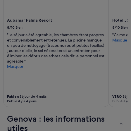
changer.
e
Des
j
conditions
'
supplémentaires
Aubamar Palma Resort
Hotel JS 
a
peuvent
i
s’appliquer.
8/10
Bien
8/10
Bien
e
"Le séjour a été agréable, les chambres étant propres
"Calme et 
u
et convenablement entretenues. La piscine manque
Masquer
l
un peu de nettoyage (traces noires et petites feuilles)
a
; autour d’elle, le sol nécessiterait un entretien pour
c
éliminer les débris des arbres.cela dit le personnel est
h
agreable."
a
Masquer
n
c
e
d
e
r
Fabien
Séjour de 4 nuits
VERO
Séjou
e
Publié il y a 4 jours
Publié il y a
s
t
e
Genova : les informations
r
utiles
à