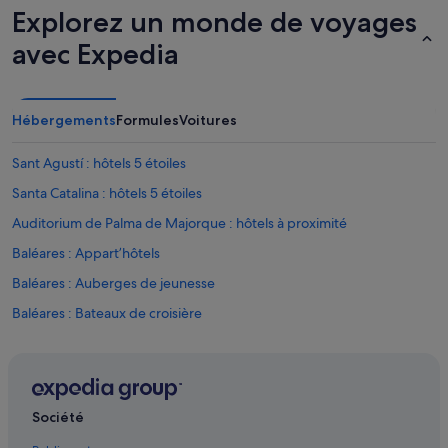
s
Explorez un monde de voyages
s
y
avec Expedia
m
p
a
.
Hébergements
Formules
Voitures
U
n
Sant Agustí : hôtels 5 étoiles
e
m
Santa Catalina : hôtels 5 étoiles
e
Auditorium de Palma de Majorque : hôtels à proximité
r
v
Baléares : Appart’hôtels
e
i
Baléares : Auberges de jeunesse
l
Baléares : Bateaux de croisière
l
e
Baléares : Motels
u
s
Baléares : Pousadas
e
Baléares : Tentes safari
e
Société
x
Bendinat : hôtels Hôtels-boutiques
p