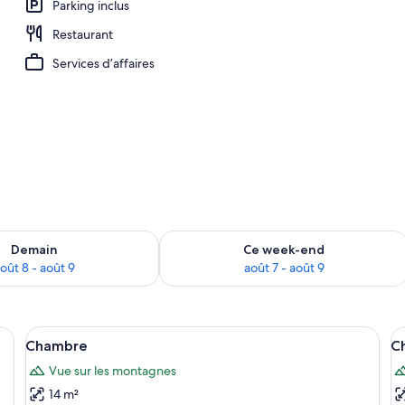
Parking inclus
Restaurant
vet d'oie, rideaux occultants, lits bébé (gratuits)
Services d’affaires
sponibilité pour demain août 8 - août 9
Vérifier la disponibilité pour ce week
Demain
Ce week-end
oût 8 - août 9
août 7 - août 9
e commode en bois, une chaise, une armoire, un lustre et une porte.
Afficher
Une chambre à coucher avec un lit, une
A
5
Chambre
C
toutes
t
Vue sur les montagnes
les
le
14 m²
photos
p