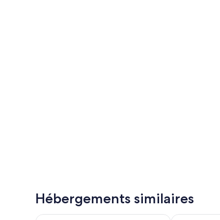
Hébergements similaires
La Casona del Patio
Servatur Isora