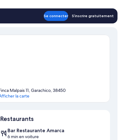
oom
ambre
n
cienda
he
Se connecter
S’inscrire gratuitement
oom
ain
e
uilding)
in
ilding)
Finca Malpais 11, Garachico, 38450
Afficher la carte
Carte
Restaurants
Bar Restaurante Amarca
6 min en voiture