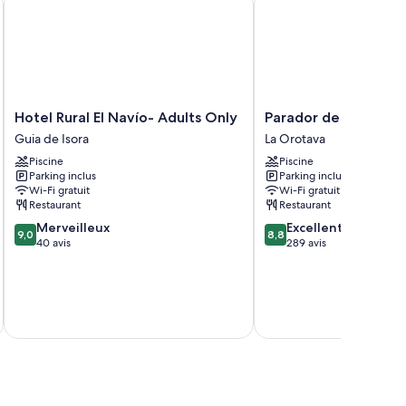
Hotel
Parador
Hotel Rural El Navío- Adults Only
Parador de las Caña
Rural
de
Guia de Isora
La Orotava
El
las
Piscine
Piscine
Navío-
Cañadas
Parking inclus
Parking inclus
Adults
del
Wi-Fi gratuit
Wi-Fi gratuit
Only
Teide
Restaurant
Restaurant
Guia
La
9.0
8.8
Merveilleux
Excellent
de
Orotava
9,0
8,8
sur
sur
40 avis
289 avis
Isora
10,
10,
Merveilleux,
Excellent,
40 avis
289 avis
tax