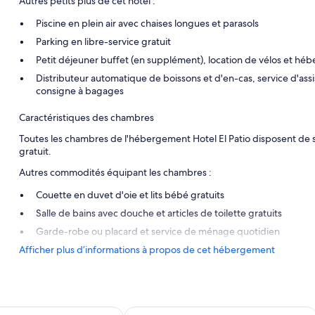
Autres petits plus de cet hôtel :
Piscine en plein air avec chaises longues et parasols
Parking en libre-service gratuit
Petit déjeuner buffet (en supplément), location de vélos et 
Distributeur automatique de boissons et d'en-cas, service d'assist
consigne à bagages
Caractéristiques des chambres
Toutes les chambres de l'hébergement Hotel El Patio disposent de 
gratuit.
Autres commodités équipant les chambres :
Couette en duvet d'oie et lits bébé gratuits
Salle de bains avec douche et articles de toilette gratuits
Garde-robe ou placard et service de ménage quotidien
Afficher plus d’informations à propos de cet hébergement
 Suites
Isla Baja Suites