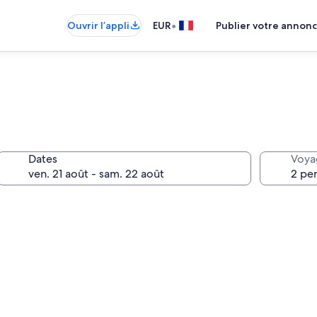
•
Ouvrir l’appli
EUR
Publier votre annon
Dates
Voya