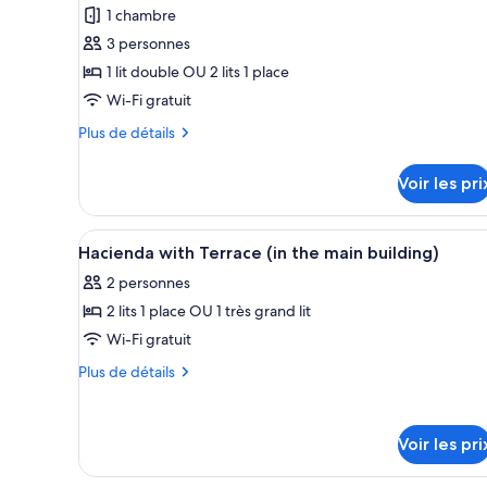
pour
1 chambre
ce
3 personnes
type
1 lit double OU 2 lits 1 place
de
Wi-Fi gratuit
chambre :
Plus
Plus de détails
Chambre
de
détails
Voir les pri
sur
le
type
Afficher
Une chambre d’hôtel avec un gra
3
de
Hacienda with Terrace (in the main building)
toutes
chambre
2 personnes
Chambre
les
2 lits 1 place OU 1 très grand lit
photos
pour
Wi-Fi gratuit
ce
Plus
Plus de détails
type
de
détails
de
sur
chambre :
Voir les pri
le
Hacienda
type