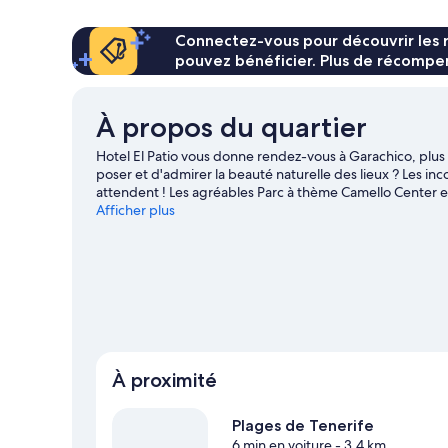
with
de
chambre
Terrace
Hacienda
Connectez-vous pour découvrir les 
(in
with
pouvez bénéficier. Plus de récompen
the
Terrace
(in
main
the
building)
À propos du quartier
main
building)
Hotel El Patio vous donne rendez-vous à Garachico, plus 
poser et d'admirer la beauté naturelle des lieux ? Les in
attendent ! Les agréables Parc à thème Camello Center e
le kayak et la plongée sous-marine sur les points d'eau de
Afficher plus
adonnant à différentes activités telles que le saut en par
Garachico
À proximité
Plages de Tenerife
6 min en voiture
- 3.4 km