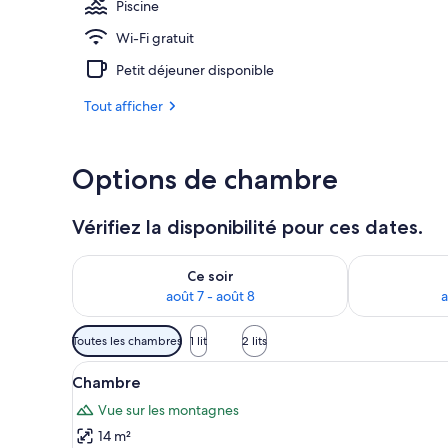
Piscine
Wi-Fi gratuit
Couette en du
Petit déjeuner disponible
Tout afficher
Options de chambre
Vérifiez la disponibilité pour ces dates.
Vérifier la disponibilité pour ce soir août 7 - août 8
Vérifier la di
Ce soir
août 7 - août 8
a
Filtres
Toutes les chambres
1 lit
2 lits
disponibles
Afficher
Une chambre avec deux lits, un
pour
5
Chambre
toutes
les
Vue sur les montagnes
les
chambres
14 m²
photos