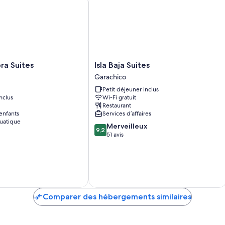
Isla
ora Suites
Isla Baja Suites
Baja
Garachico
Suites
Petit déjeuner inclus
Garachico
nclus
Wi-Fi gratuit
Restaurant
enfants
Services d’affaires
uatique
9.2
Merveilleux
9,2
sur
51 avis
10,
Merveilleux,
51 avis
Comparer des hébergements similaires