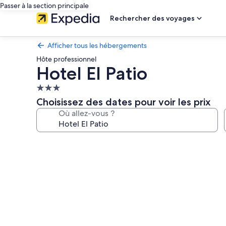
Passer à la section principale
Rechercher des voyages
Afficher tous les hébergements
Hôte professionnel
Hotel El Patio
Hébergement
3.0 étoiles
Choisissez des dates pour voir les prix
Où allez-vous ?
Galerie
photos
de
l’hébergement
Hotel
El