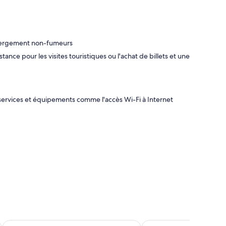
hébergement non-fumeurs
ance pour les visites touristiques ou l'achat de billets et une
services et équipements comme l'accès Wi-Fi à Internet
Hotel Rural El Navío- Adults Only
Parador de las Cañadas