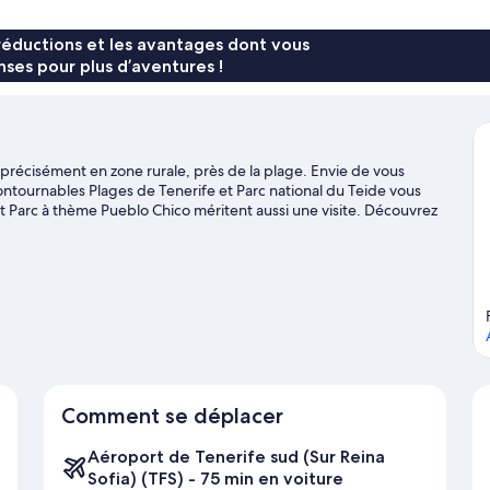
Room
R
de
type
ch
de
(600
(i
Ha
chambre
réductions et les avantages dont vous
metres
t
R
Bananera
ses pour plus d’aventures !
away
m
(in
Room
th
from
(600
b
ma
metres
the
bu
away
main
from
précisément en zone rurale, près de la plage. Envie de vous
building)
the
contournables Plages de Tenerife et Parc national du Teide vous
main
t Parc à thème Pueblo Chico méritent aussi une visite. Découvrez
building)
s environs ou faites le plein d'aventures en plein air en vous
achute et la spéléologie.
Consultez notre guide de voyage sur
Comment se déplacer
Aéroport de Tenerife sud (Sur Reina
Sofia) (TFS) - 75 min en voiture