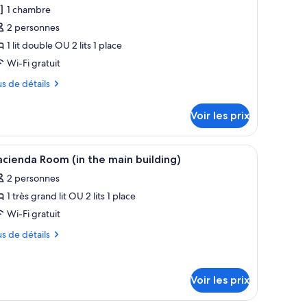
our
1 chambre
e
2 personnes
ype
1 lit double OU 2 lits 1 place
e
Wi-Fi gratuit
hambre :
us
us de détails
hambre
tails
Voir les prix
r
pe
hevet, une chaise et une vue sur la verdure.
nts, lits bébé (gratuits)
fficher
Couette en duvet d'oie, rideaux occultants, lit
4
cienda Room (in the main building)
outes
ambre
2 personnes
ambre
s
1 très grand lit OU 2 lits 1 place
hotos
our
Wi-Fi gratuit
e
us
us de détails
ype
tails
e
r
hambre :
Voir les prix
acienda
pe