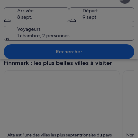
Arrivée
Départ
8 sept.
9 sept.
Voyageurs
1 chambre, 2 personnes
Un village côtier aux maisons aux cou
Rechercher
Finnmark : les plus belles villes à visiter
Alta
Nordk
Alta est l'une des villes les plus septentrionales du pays
Nordka