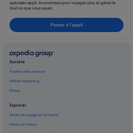
Nordkapp : Cabanes dans les arbres
spéciales appli, économisez pour voyager plus et gérez le
tout où que vous soyez.
Nordkapp : Chambres d’hôtes
Nordkapp : hôtels
Passer à l’appli
Nordkapp : Complexes hôteliers
Skaidi : hôtels
Skarsvåg : hôtels
Sør-Varanger : hôtels
Société
Sør-Varanger : Lodges
Tana : Appart’hôtels
Publier votre annonce
Tana : Maison d’hôtes
Affiliate Marketing
Tana : hôtels Hôtels pas chers
Presse
Tana : hôtels
Explorer
Vadsø : Maison d’hôtes
Guide de voyage sur la France
Vardø : hôtels Hôtels tout compris
Hôtels en France