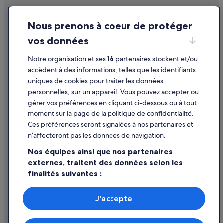
Conditions générales d'utilisation
Nous prenons à coeur de protéger
Mentions légales / Nous contacter
vos données
Directives de contenu et signalement de contenus
Notre organisation et ses
16
partenaires stockent et/ou
Aide
accèdent à des informations, telles que les identifiants
uniques de cookies pour traiter les données
Assistance
personnelles, sur un appareil. Vous pouvez accepter ou
Annuler votre vol
gérer vos préférences en cliquant ci-dessous ou à tout
moment sur la page de la politique de confidentialité.
Annuler une réservation d'hôtel ou de location de vacances
Ces préférences seront signalées à nos partenaires et
Délais de remboursement
n’affecteront pas les données de navigation.
Utiliser un bon de réduction Expedia
Nos équipes ainsi que nos partenaires
externes, traitent des données selon les
Documents de voyage internationaux
finalités suivantes :
Utiliser des données de géolocalisation précises. Analyser
activement les caractéristiques de l’appareil pour
J'accepte
l’identification. Stocker et/ou accéder à des informations
Parmi les moyens de paiement acceptés sur expedia.fr figurent :
sur un appareil. Publicités et contenu personnalisés,
American Express, Diner’s Club International, Mastercard, Visa, Visa
mesure de performance des publicités et du contenu,