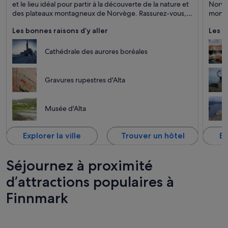
Aurore boréale, Excursions et Ski hors piste
Ports, 
et le lieu idéal pour partir à la découverte de la nature et
Norvè
des plateaux montagneux de Norvège. Rassurez-vous,
monta
la vie citadine et la culture ne sont pas en reste !
Les bonnes raisons d’y aller
Les b
Cathédrale des aurores boréales
Gravures rupestres d'Alta
Musée d'Alta
Explorer la ville
Trouver un hôtel
Ex
Séjournez à proximité
d’attractions populaires à
Finnmark