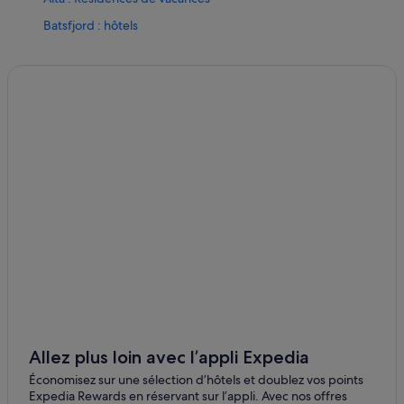
Batsfjord : hôtels
Gamvik : hôtels
Honningsvåg : hôtels Hôtels avec Wi-Fi
Honningsvåg : hôtels Hôtels d’aventure
Kirkenes : hôtels Thon Hotels
Kirkenes : hôtels
Kirkenes : Lodges
Kirkenes : Complexes hôteliers
Lakselv : Résidences de vacances
Mehamn : Maison d’hôtes
Mehamn : hôtels
Neiden : Maison d’hôtes
Neiden : hôtels
Allez plus loin avec l’appli Expedia
Nordkapp : Bateaux de croisière
Économisez sur une sélection d’hôtels et doublez vos points
Expedia Rewards en réservant sur l’appli. Avec nos offres