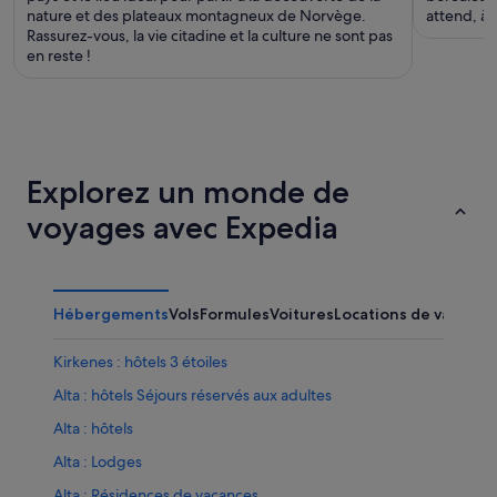
nature et des plateaux montagneux de Norvège.
attend, à 
Rassurez-vous, la vie citadine et la culture ne sont pas
en reste !
Explorez un monde de
voyages avec Expedia
Hébergements
Vols
Formules
Voitures
Locations de vacance
Kirkenes : hôtels 3 étoiles
Alta : hôtels Séjours réservés aux adultes
Alta : hôtels
Alta : Lodges
Alta : Résidences de vacances