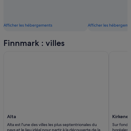
Afficher les hébergements
Afficher les hébergeme
Finnmark : villes
Alta
Kirkenes
Alta est l'une des villes les plus septentrionales du
Sur fond d
pays et le lieu idéal pour partir à la découverte de la
boréales e